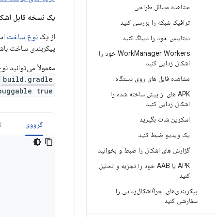
مشاهده مسائل طراحی
یک نسخه قابل اشکال
ترافیک شبکه را بررسی کنید
از یک
نوع ساخت
است
دیتابیس خود را دیباگ کنید
پیکربندی ساخت باش
Work
Manager Workers خود را
اشکال زدایی کنید
معمولاً می‌توانید نوع پیش‌فرض "debug" را که در هر پروژه اندروید اس
مشاهده فایل های روی دستگاه
build.gradle
ق
buggable true
APK های از پیش ساخته شده را
اشکال زدایی کنید
اسکرین شات بگیرید
گرووی
ک
یک ویدیو ضبط کنید
گزارش های اشکال را ضبط و بخوانید
APK یا AAB خود را تجزیه و تحلیل
کنید
پیکربندی‌های اجرا
/
اشکال‌زدایی را
سفارشی کنید