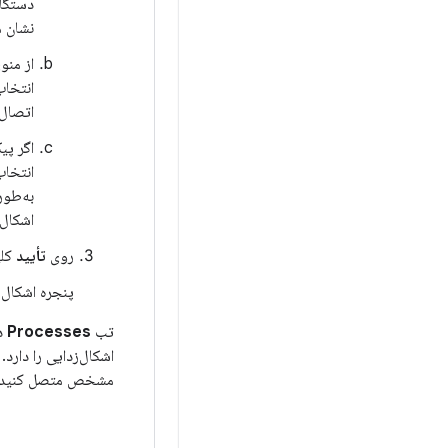
دستگاه
نشان م
از منو
اتصال LLDB و دایرکتوری‌های نماد در یک پیکربندی موجود، دوباره اس
اگر پی
انتخا
اشکال‌زدا
روی
تأیید
کلی
پنجره اشکال‌
تب
Processes
در orer
اشکال‌زدایی را دارد. از 
مشخص متصل کنید