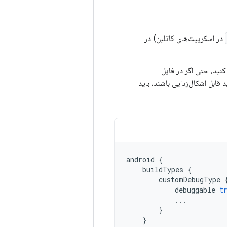
در اسکریپت‌های کاتلین) در
قابل اشکال‌زدایی باشند، باید
android
{
buildTypes
{
customDebugType
debuggable
t
...
}
}