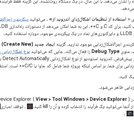
 را نشان می‌دهد. با این حال، در یک دستگاه روت‌نشده، این گزینه فقط فرآیندها
ی‌دهد.
ی «
استفاده از تنظیمات اشکال‌زدای اندروید از»
، می‌توانید
پیکربندی اجرا/اش
تفاده کنید.
کربندی اجرا/اشکال‌زدایی موجود ندارید، گزینه
ایجاد جدید (Create New)
ر
ب، منوی
Debug Type
را فعال می‌کند، جایی که می‌توانید
نوع اشکال‌زدایی م
به‌طور
یی برای شما، بر اساس اینکه پروژه شما شامل کد جاوا یا C/C++ است، استفاده می‌کند.
ک کنید.
زدایی ظاهر می‌شود.
Device Expl (
View > Tool Windows > Device Explorer
آنجا می‌توانید یک فرآیند را انتخاب کرده و آن را kill کنید.
، توقف اجباری
.