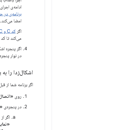
ادامه‌ی اجرای
برنامه‌ی در ح
امضا می‌کند، 
اگر
کد C و C++ را به پروژه خود اضافه کنید
می‌کند تا کد native شما را اشکال‌زدایی کند.
اگر پنجره اشک
در نوار پنجره 
اشکال‌زدا را به
اگر برنامه شما از ق
روی
«اتصال ا
در پنجره‌ی
«ا
اگر از
«نمایش