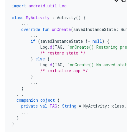
import
android.util.Log
...
class
MyActivity
:
Activity
()
{
...
override
fun
onCreate
(
savedInstanceState
:
Bund
...
if
(
savedInstanceState
!=
null
)
{
Log
.
d
(
TAG
,
"onCreate() Restoring previ
/* restore state */
}
else
{
Log
.
d
(
TAG
,
"onCreate() No saved state 
/* initialize app */
}
...
}
...
companion
object
{
private
val
TAG
:
String
=
MyActivity
::
class
.
ja
...
}
}