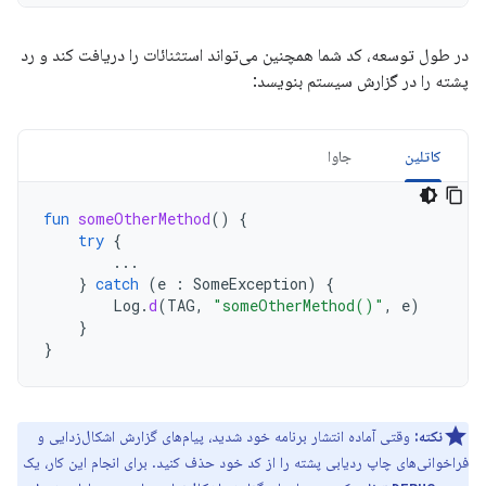
در طول توسعه، کد شما همچنین می‌تواند استثنائات را دریافت کند و رد
پشته را در گزارش سیستم بنویسد:
کاتلین
جاوا
fun
someOtherMethod
()
{
try
{
...
}
catch
(
e
:
SomeException
)
{
Log
.
d
(
TAG
,
"someOtherMethod()"
,
e
)
}
}
نکته:
وقتی آماده انتشار برنامه خود شدید، پیام‌های گزارش اشکال‌زدایی و
فراخوانی‌های چاپ ردیابی پشته را از کد خود حذف کنید. برای انجام این کار، یک