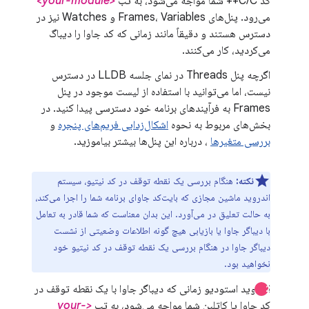
کد C/C++ شما مواجه می‌شود، به تب
<your-module>
می‌رود. پنل‌های Frames، Variables و Watches نیز در
دسترس هستند و دقیقاً مانند زمانی که کد جاوا را دیباگ
می‌کردید، کار می‌کنند.
اگرچه پنل Threads در نمای جلسه LLDB در دسترس
نیست، اما می‌توانید با استفاده از لیست موجود در پنل
Frames به فرآیندهای برنامه خود دسترسی پیدا کنید. در
بخش‌های مربوط به نحوه
اشکال‌زدایی فریم‌های پنجره
و
بررسی متغیرها
، درباره این پنل‌ها بیشتر بیاموزید.
نکته:
هنگام بررسی یک نقطه توقف در کد نیتیو، سیستم
اندروید ماشین مجازی که بایت‌کد جاوای برنامه شما را اجرا می‌کند،
به حالت تعلیق در می‌آورد. این بدان معناست که شما قادر به تعامل
با دیباگر جاوا یا بازیابی هیچ گونه اطلاعات وضعیتی از نشست
دیباگر جاوا در هنگام بررسی یک نقطه توقف در کد نیتیو خود
نخواهید بود.
اندروید استودیو زمانی که دیباگر جاوا با یک نقطه توقف در
کد جاوا یا کاتلین شما مواجه می‌شود، به تب
<your-