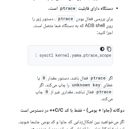
دستگاه دارای قابلیت
ptrace
است.
برای بررسی فعال بودن
ptrace
، دستور زیر را
روی ADB shell که به دستگاه شما متصل است،
اجرا کنید:
اگر
ptrace
فعال باشد، دستور مقدار
0
یا
خطای
unknown key
را چاپ می‌کند. اگر
ptrace
فعال نباشد، مقداری غیر از
0
چاپ
می‌کند.
دوگانه (جاوا + بومی) - فقط با کد C/C++ در دسترس است
اگر می‌خواهید بین اشکال‌زدایی کد جاوا و کد بومی جابجا شوید،
این نوع اشکال‌زدایی را انتخاب کنید. اندروید استودیو هم