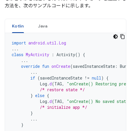
方法を、次のサンプルコードに示します。
Kotlin
Java
import
android.util.Log
...
class
MyActivity
:
Activity
()
{
...
override
fun
onCreate
(
savedInstanceState
:
Bund
...
if
(
savedInstanceState
!=
null
)
{
Log
.
d
(
TAG
,
"onCreate() Restoring previ
/* restore state */
}
else
{
Log
.
d
(
TAG
,
"onCreate() No saved state 
/* initialize app */
}
...
}
...