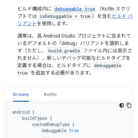
ビルド構成内に
debuggable true
（Kotlin スクリ
プトでは
isDebuggable = true
）を含む
ビルド バ
リアント
を使用します。
通常は、各 Android Studio プロジェクトに含まれて
いるデフォルトの「debug」バリアントを選択しま
す（ただし、
build.gradle
ファイル内には表示さ
れません）。新しいデバッグ可能なビルドタイプを
定義する場合は、ビルドタイプに
debuggable
true
を追加する必要があります。
Groovy
Kotlin
android
{
buildTypes
{
customDebugType
{
debuggable
true
...