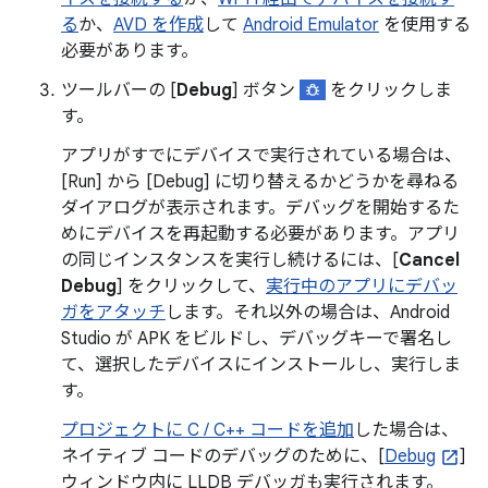
る
か、
AVD を作成
して
Android Emulator
を使用する
必要があります。
ツールバーの [
Debug
] ボタン
をクリックしま
す。
アプリがすでにデバイスで実行されている場合は、
[Run] から [Debug] に切り替えるかどうかを尋ねる
ダイアログが表示されます。デバッグを開始するた
めにデバイスを再起動する必要があります。アプリ
の同じインスタンスを実行し続けるには、[
Cancel
Debug
] をクリックして、
実行中のアプリにデバッ
ガをアタッチ
します。それ以外の場合は、Android
Studio が APK をビルドし、デバッグキーで署名し
て、選択したデバイスにインストールし、実行しま
す。
プロジェクトに C / C++ コードを追加
した場合は、
ネイティブ コードのデバッグのために、[
Debug
]
ウィンドウ内に LLDB デバッガも実行されます。