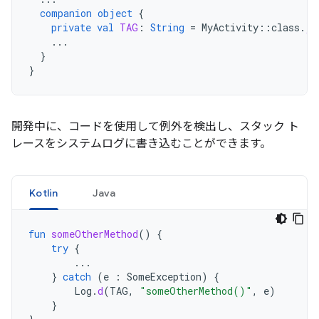
companion
object
{
private
val
TAG
:
String
=
MyActivity
::
class
.
ja
...
}
}
開発中に、コードを使用して例外を検出し、スタック ト
レースをシステムログに書き込むことができます。
Kotlin
Java
fun
someOtherMethod
()
{
try
{
...
}
catch
(
e
:
SomeException
)
{
Log
.
d
(
TAG
,
"someOtherMethod()"
,
e
)
}