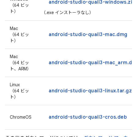
android-studio-quail3-windows.zip
（64 ビッ
ト）
（.exe インストーラなし）
Mac
android-studio-quail3-mac.dmg
（64 ビッ
ト）
Mac
android-studio-quail3-mac_arm.dm
（64 ビッ
ト、ARM）
Linux
android-studio-quail3-linux.tar.gz
（64 ビッ
ト）
android-studio-quail3-cros.deb
ChromeOS