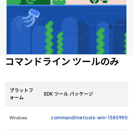
ダウンロードして壁紙として設定すると、デスクト
ップを楽しい雰囲気に保つことができます。
download
Android Studio の壁紙をダウンロード
コマンドライン ツールのみ
プラットフ
SDK ツール パッケージ
ォーム
commandlinetools-win-15859902_l
Windows