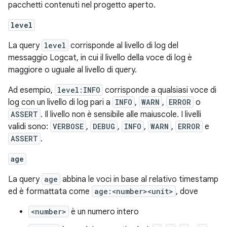
pacchetti contenuti nel progetto aperto.
level
La query
level
corrisponde al livello di log del
messaggio Logcat, in cui il livello della voce di log è
maggiore o uguale al livello di query.
Ad esempio,
level:INFO
corrisponde a qualsiasi voce di
log con un livello di log pari a
INFO
,
WARN
,
ERROR
o
ASSERT
. Il livello non è sensibile alle maiuscole. I livelli
validi sono:
VERBOSE
,
DEBUG
,
INFO
,
WARN
,
ERROR
e
ASSERT
.
age
La query
age
abbina le voci in base al relativo timestamp
ed è formattata come
age:<number><unit>
, dove
<number>
è un numero intero