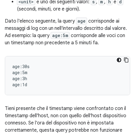
<unit>
è uno dei seguenti valori:
s
,
m
,
h
e
d
(secondi, minuti, ore e giorni).
Dato l'elenco seguente, la query
age
corrisponde ai
messaggi di log con un nell'intervallo descritto dal valore.
Ad esempio: la query
age:5m
corrisponde alle voci con
un timestamp non precedente a 5 minuti fa.
age:30s

age:5m

age:3h

Tieni presente che il timestamp viene confrontato con il
timestamp dell'host, non con quello dell'host dispositivo
connesso. Se l'ora del dispositivo non è impostata
correttamente, questa query potrebbe non funzionare