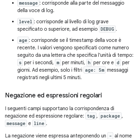
message
: corrisponde alla parte del messaggio
della voce di log.
level
: corrisponde al livello di log grave
specificato o superiore, ad esempio
DEBUG
.
age
: corrisponde se il timestamp della voce è
recente. I valori vengono specificati come numero
seguito da una lettera che specifica l'unità di tempo:
s
per i secondi,
m
per minuti,
h
per ore e
d
per
giorni. Ad esempio, solo i filtri
age: 5m
messaggi
registrati negli ultimi 5 minuti.
Negazione ed espressioni regolari
I seguenti campi supportano la corrispondenza di
negazione ed espressione regolare:
tag
,
package
,
message
e
line
.
La negazione viene espressa anteponendo un
-
al nome