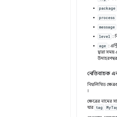
package
process
message
level
: ন
age
: এন্
দ্বারা সময়
উদাহরণস্ব
নেতিবাচক এবং
নিম্নলিখিত ক্ষেত
।
ক্ষেত্রের নামের 
যার
tag
MyTa