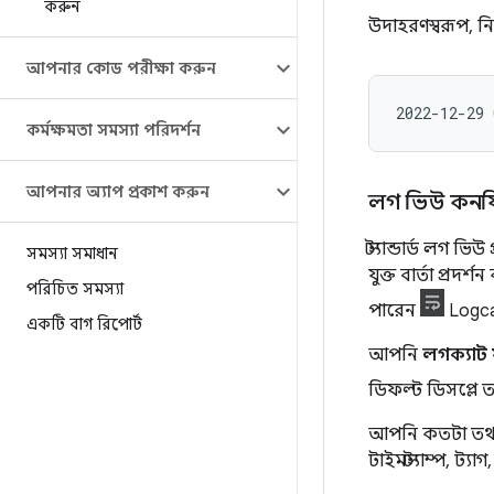
করুন
উদাহরণস্বরূপ, নি
আপনার কোড পরীক্ষা করুন
কর্মক্ষমতা সমস্যা পরিদর্শন
আপনার অ্যাপ প্রকাশ করুন
লগ ভিউ কনফ
স্ট্যান্ডার্ড লগ 
সমস্যা সমাধান
যুক্ত বার্তা প্র
পরিচিত সমস্যা
পারেন
Logca
একটি বাগ রিপোর্ট
আপনি
লগক্যাট 
ডিফল্ট ডিসপ্লে ত
আপনি কতটা তথ্
টাইমস্ট্যাম্প, ট্