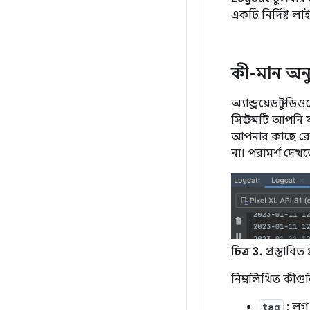
একটি নির্দিষ্ট ল
কী-মান অনু
অ্যান্ড্রয়েড স্
সিস্টেমটি আপনি 
আপনার কাছে রেগু
না। পরামর্শ দেখতে
চিত্র 3.
প্রস্তাবিত
নিম্নলিখিত কীগু
tag
: লগ 