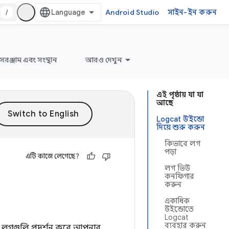
/
Android Studio
সাইন-ইন করুন
সরঞ্জাম এবং সংস্থান
আরও দেখুন
এই পৃষ্ঠায় যা যা
আছে
Logcat উইন্ডো
দিয়ে শুরু করুন
কিভাবে লগ
পড়া
এটি কাজে লেগেছে?
লগ ভিউ
কনফিগার
করুন
একাধিক
উইন্ডোতে
Logcat
ব্যবহার করুন
লগগুলি প্রদর্শন করে আপনার