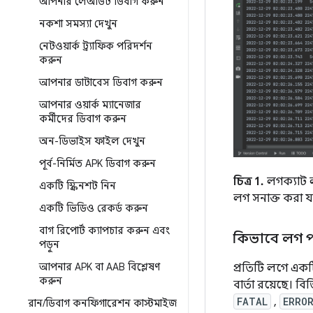
আপনার লেআউট ডিবাগ করুন
নকশা সমস্যা দেখুন
নেটওয়ার্ক ট্র্যাফিক পরিদর্শন
করুন
আপনার ডাটাবেস ডিবাগ করুন
আপনার ওয়ার্ক ম্যানেজার
কর্মীদের ডিবাগ করুন
অন-ডিভাইস ফাইল দেখুন
পূর্ব-নির্মিত APK ডিবাগ করুন
চিত্র 1.
লগক্যাট ল
একটি স্ক্রিনশট নিন
লগ সনাক্ত করা যা
একটি ভিডিও রেকর্ড করুন
বাগ রিপোর্ট ক্যাপচার করুন এবং
কিভাবে লগ প
পড়ুন
আপনার APK বা AAB বিশ্লেষণ
প্রতিটি লগে একটি 
করুন
বার্তা রয়েছে। ব
FATAL
,
ERRO
রান
/
ডিবাগ কনফিগারেশন কাস্টমাইজ