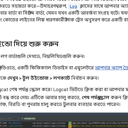
করতে সহায়তা করে—উদাহরণস্বরূপ,
Log
ক্লাসের সাথে আপনার অ্যাপে
র বার্তা বা সিস্টেম বার্তা, যেমন যখন একটি আবর্জনা সংগ্রহ ঘটে। য
cat কোডের লাইনের লিঙ্ক ধারণকারী স্ট্যাক ট্রেস অনুসরণ করে একটি বার্
্ডো দিয়ে শুরু করুন
গ বার্তাগুলি দেখতে, নিম্নলিখিতগুলি করুন৷
়েড স্টুডিওতে, একটি ফিজিক্যাল ডিভাইস বা এমুলেটরে
আপনার অ্যাপ তৈ
থেকে
দেখুন > টুল উইন্ডোজ > লগক্যাট
নির্বাচন করুন।
cat শেষ পর্যন্ত স্ক্রোল করে। Logcat ভিউতে ক্লিক করা বা আপনার ম
যটি বন্ধ করে দেয়। এটিকে আবার চালু করতে,
শেষ পর্যন্ত স্ক্রোল
করুন ক্
ফ, বিরতি বা পুনরায় চালু করতে টুলবার ব্যবহার করতে পারেন।