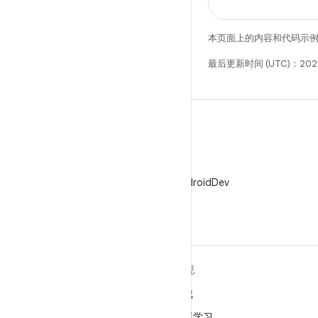
本页面上的内容和代码示
最后更新时间 (UTC)：202
X
在 X 上关注 @AndroidDev
关于 ANDROID
发现
Android
游戏
适用于企业的 Android
机器学习