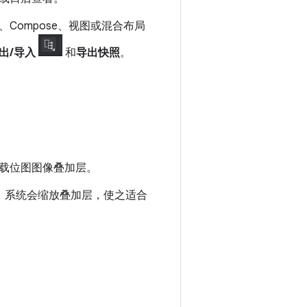
ompose、视图或混合布局
出/导入
和
导出快照
。
载位图图像叠加层。
。系统会缩放叠加层，使之适合