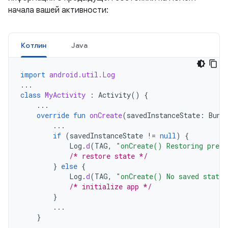
начала вашей активности:
Котлин
Java
import
android.util.Log
...
class
MyActivity
:
Activity
()
{
...
override
fun
onCreate
(
savedInstanceState
:
Bund
...
if
(
savedInstanceState
!=
null
)
{
Log
.
d
(
TAG
,
"onCreate() Restoring previ
/* restore state */
}
else
{
Log
.
d
(
TAG
,
"onCreate() No saved state 
/* initialize app */
}
...
}
...