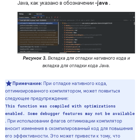
Java, как указано в обозначении
-java
.
Рисунок 3.
Вкладка для отладки нативного кода и
вкладка для отладки кода Java.
Примечание:
При отладке нативного кода,
оптимизированного компилятором, может появиться
следующее предупреждение:
This function was compiled with optimizations
enabled. Some debugger features may not be available
. При использовании флагов оптимизации компилятор
вносит изменения в скомпилированный код для повышения
его эффективности. Это может привести к тому, что