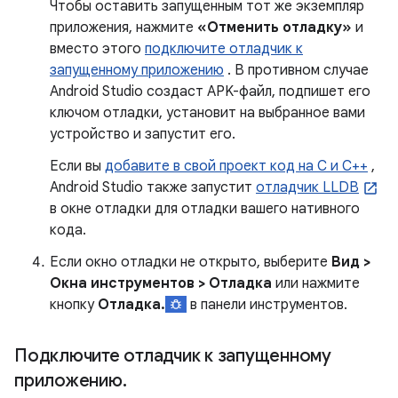
Чтобы оставить запущенным тот же экземпляр
приложения, нажмите
«Отменить отладку»
и
вместо этого
подключите отладчик к
запущенному приложению
. В противном случае
Android Studio создаст APK-файл, подпишет его
ключом отладки, установит на выбранное вами
устройство и запустит его.
Если вы
добавите в свой проект код на C и C++
,
Android Studio также запустит
отладчик LLDB
в окне отладки для отладки вашего нативного
кода.
Если окно отладки не открыто, выберите
Вид >
Окна инструментов > Отладка
или нажмите
кнопку
Отладка.
в панели инструментов.
Подключите отладчик к запущенному
приложению
.