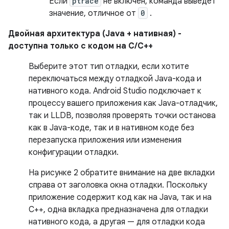
Если
ptrace
не включен, команда выведет
значение, отличное от
0
.
Двойная архитектура (Java + нативная) -
доступна только с кодом на C/C++
Выберите этот тип отладки, если хотите
переключаться между отладкой Java-кода и
нативного кода. Android Studio подключает к
процессу вашего приложения как Java-отладчик,
так и LLDB, позволяя проверять точки останова
как в Java-коде, так и в нативном коде без
перезапуска приложения или изменения
конфигурации отладки.
На рисунке 2 обратите внимание на две вкладки
справа от заголовка окна отладки. Поскольку
приложение содержит код как на Java, так и на
C++, одна вкладка предназначена для отладки
нативного кода, а другая — для отладки кода