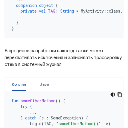
companion
object
{
private
val
TAG
:
String
=
MyActivity
::
class
.
ja
...
}
}
В процессе разработки ваш код также может
перехватывать исключения и записывать трассировку
стека в системный журнал:
Котлин
Java
fun
someOtherMethod
()
{
try
{
...
}
catch
(
e
:
SomeException
)
{
Log
.
d
(
TAG
,
"someOtherMethod()"
,
e
)