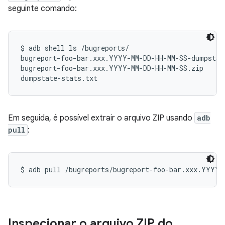
seguinte comando:
$ adb shell ls /bugreports/

bugreport-foo-bar.xxx.YYYY-MM-DD-HH-MM-SS-dumpstate
bugreport-foo-bar.xxx.YYYY-MM-DD-HH-MM-SS.zip

Em seguida, é possível extrair o arquivo ZIP usando
adb
pull
:
Inspecionar o arquivo ZIP do