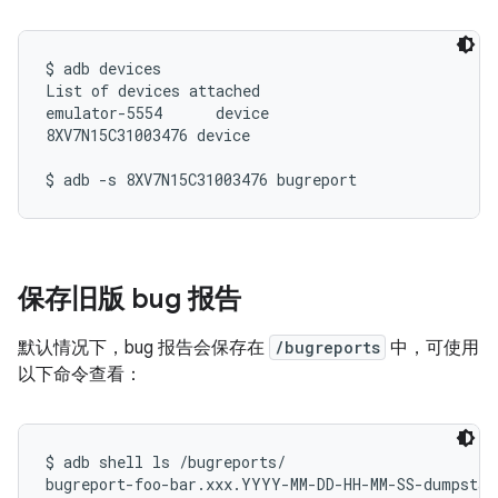
$ adb devices

List of devices attached

emulator-5554      device

8XV7N15C31003476 device

保存旧版 bug 报告
默认情况下，bug 报告会保存在
/bugreports
中，可使用
以下命令查看：
$ adb shell ls /bugreports/

bugreport-foo-bar.xxx.YYYY-MM-DD-HH-MM-SS-dumpstate