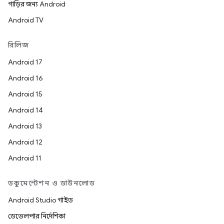
গাড়ির জন্য Android
Android TV
রিলিজ
Android 17
Android 16
Android 15
Android 14
Android 13
Android 12
Android 11
ডকুমেন্টেশন ও ডাউনলোড
Android Studio গাইড
ডেভেলপার নির্দেশিকা