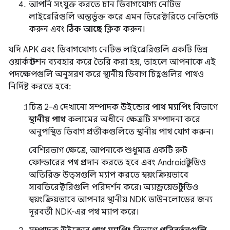
আপনি সংযুক্ত করতে চান ডিবাগযোগ্য নেটিভ
লাইব্রেরিগুলি অন্তর্ভুক্ত করে এমন ডিরেক্টরিতে নেভিগেট
করুন এবং
ঠিক আছে
ক্লিক করুন।
যদি APK এবং ডিবাগযোগ্য নেটিভ লাইব্রেরিগুলি একটি ভিন্ন
ওয়ার্কস্টেশন ব্যবহার করে তৈরি করা হয়, তাহলে আপনাকে এই
পদক্ষেপগুলি অনুসরণ করে স্থানীয় ডিবাগ চিহ্নগুলির পাথও
নির্দিষ্ট করতে হবে:
চিত্র 2-এ দেখানো সম্পাদক উইন্ডোর
পাথ ম্যাপিং
বিভাগে
স্থানীয় পাথ
কলামের অধীনে ক্ষেত্রটি সম্পাদনা করে
অনুপস্থিত ডিবাগ প্রতীকগুলিতে স্থানীয় পাথ যোগ করুন।
বেশিরভাগ ক্ষেত্রে, আপনাকে শুধুমাত্র একটি রুট
ফোল্ডারের পথ প্রদান করতে হবে এবং Android স্টুডিও
অতিরিক্ত উত্সগুলি ম্যাপ করতে স্বয়ংক্রিয়ভাবে
সাবডিরেক্টরিগুলি পরিদর্শন করে৷ অ্যান্ড্রয়েড স্টুডিও
স্বয়ংক্রিয়ভাবে আপনার স্থানীয় NDK ডাউনলোডের জন্য
দূরবর্তী NDK-এর পথ ম্যাপ করে।