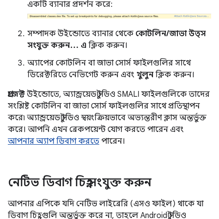
একটি ব্যানার প্রদর্শন করে:
সম্পাদক উইন্ডোতে ব্যানার থেকে
কোটলিন/জাভা উত্স
সংযুক্ত করুন... এ
ক্লিক করুন।
অ্যাপের কোটলিন বা জাভা সোর্স ফাইলগুলির সাথে
ডিরেক্টরিতে নেভিগেট করুন এবং
খুলুন
ক্লিক করুন।
প্রজেক্ট
উইন্ডোতে, অ্যান্ড্রয়েড স্টুডিও SMALI ফাইলগুলিকে তাদের
সংশ্লিষ্ট কোটলিন বা জাভা সোর্স ফাইলগুলির সাথে প্রতিস্থাপন
করে৷ অ্যান্ড্রয়েড স্টুডিও স্বয়ংক্রিয়ভাবে অভ্যন্তরীণ ক্লাস অন্তর্ভুক্ত
করে। আপনি এখন ব্রেকপয়েন্ট যোগ করতে পারেন এবং
আপনার অ্যাপ ডিবাগ করতে
পারেন।
নেটিভ ডিবাগ চিহ্ন সংযুক্ত করুন
আপনার এপিকে যদি নেটিভ লাইব্রেরি (এসও ফাইল) থাকে যা
ডিবাগ চিহ্নগুলি অন্তর্ভুক্ত করে না, তাহলে Android স্টুডিও