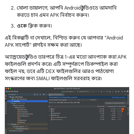
খোলা ডায়ালগে, আপনি Android স্টুডিওতে আমদানি
করতে চান এমন APK নির্বাচন করুন।
ওকে
ক্লিক করুন।
এই বিকল্পটি না দেখালে, নিশ্চিত করুন যে আপনার "Android
APK সাপোর্ট" প্লাগইন সক্ষম করা আছে।
অ্যান্ড্রয়েড স্টুডিও তারপরে চিত্র 1-এর মতো আনপ্যাক করা APK
ফাইলগুলি প্রদর্শন করে৷ এটি সম্পূর্ণরূপে ডিকম্পাইল করা
ফাইল নয়, তবে এটি DEX ফাইলগুলির আরও পাঠযোগ্য
সংস্করণের জন্য SMALI ফাইলগুলি সরবরাহ করে৷