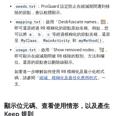
seeds.txt
：ProGuard 設定防止在縮減期間遭到移
除的節點，會以粗體顯示。
mapping.txt
：啟用「Deobfuscate names」
，
即可還原經過 R8 模糊化的節點原始名稱。例如，您
可以將
a
、
b
、
c
等經過模糊化的節點名稱，還原
至
MyClass
、
MainActivity
和
myMethod()
。
usage.txt
：啟用「Show removed nodes」
，
即可顯示在縮減期間被 R8 移除的類別、方法和欄
位。還原的節點會以刪除線顯示。
如要進一步瞭解如何使用 R8 模糊化及最小化程式
碼，請參閱「
縮減、模糊化及最佳化應用程式
」一
文。
顯示位元碼、查看使用情形，以及產生
Keep 規則