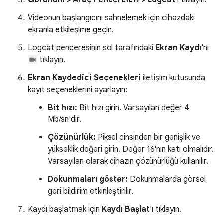
Görünüm > Araç Pencereleri > Logcat
'i tıklayın.
Videonun başlangıcını sahnelemek için cihazdaki
ekranla etkileşime geçin.
Logcat penceresinin sol tarafındaki
Ekran Kaydı
'nı
tıklayın.
Ekran Kaydedici Seçenekleri
iletişim kutusunda
kayıt seçeneklerini ayarlayın:
Bit hızı:
Bit hızı girin. Varsayılan değer 4
Mb/sn'dir.
Çözünürlük:
Piksel cinsinden bir genişlik ve
yükseklik değeri girin. Değer 16'nın katı olmalıdır.
Varsayılan olarak cihazın çözünürlüğü kullanılır.
Dokunmaları göster:
Dokunmalarda görsel
geri bildirim etkinleştirilir.
Kaydı başlatmak için
Kaydı Başlat
'ı tıklayın.