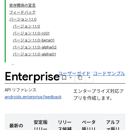
依存関係の宣言
フィードバック
バージョン 1.1.0
バージョン 1.1.0
バージョン 1.1.0-rc01
バージョン 1.1.0-beta01
バージョン 1.1.0-alpha02
バージョン 1.1.0-alpha01
Enterprise
ユーザーガイド
コードサンプル
API リファレンス
エンタープライズ対応ア
androidx.enterprise.feedback
プリを作成します。
安定版
リリー
ベータ
アルフ
最新の
リリー
ス候補
版リリ
ァ版リ