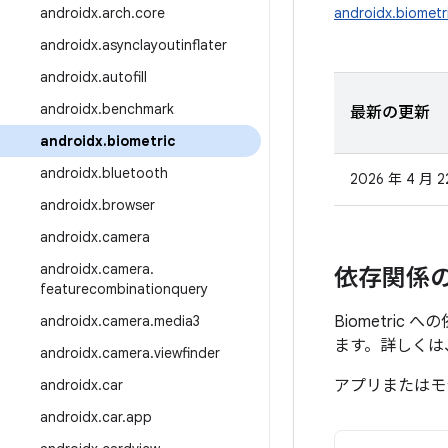
androidx
.
arch
.
core
androidx.biometr
androidx
.
asynclayoutinflater
androidx
.
autofill
androidx
.
benchmark
最新の更新
androidx
.
biometric
androidx
.
bluetooth
2026 年 4 月 2
androidx
.
browser
androidx
.
camera
androidx
.
camera
.
依存関係
featurecombinationquery
androidx
.
camera
.
media3
Biometri
ます。詳しくは
androidx
.
camera
.
viewfinder
androidx
.
car
アプリまたはモ
androidx
.
car
.
app