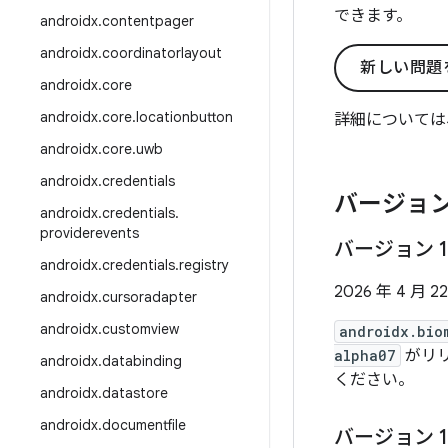
できます。
androidx
.
contentpager
androidx
.
coordinatorlayout
新しい問題
androidx
.
core
androidx
.
core
.
locationbutton
詳細については
androidx
.
core
.
uwb
androidx
.
credentials
バージョン
androidx
.
credentials
.
providerevents
バージョン 1
androidx
.
credentials
.
registry
2026 年 4 月 2
androidx
.
cursoradapter
androidx
.
customview
androidx.bio
alpha07
がリリ
androidx
.
databinding
ください。
androidx
.
datastore
androidx
.
documentfile
バージョン 1