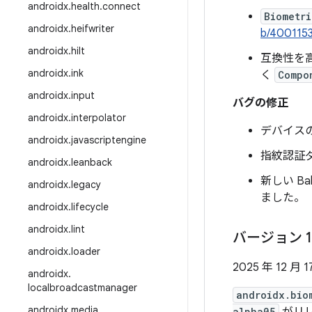
androidx
.
health
.
connect
Biometri
androidx
.
heifwriter
b/400115
androidx
.
hilt
互換性を
androidx
.
ink
く
Compo
androidx
.
input
バグの修正
androidx
.
interpolator
デバイス
androidx
.
javascriptengine
指紋認証
androidx
.
leanback
新しい B
androidx
.
legacy
ました。
androidx
.
lifecycle
androidx
.
lint
バージョン 1
androidx
.
loader
2025 年 12 月 1
androidx
.
localbroadcastmanager
androidx.bio
androidx
.
media
alpha05