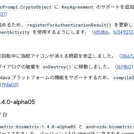
cPrompt.CryptoObject
に
KeyAgreement
のサポートを追加
331
）
高めるため、
registerForAuthenticationResult()
を更新し
nentActivity
を使用するようにします。（
Id5db6
、
b/349213
の回転中に指紋アイコンが消える問題を修正しました。（
I366f
ダイアログの破棄を
onDestroy()
に移動しました。（
I619b0
aklava プラットフォームの機能をサポートするため、
compile
（
I9da03
）
.
4
.
0-alpha05
7 日
metric:biometric:1.4.0-alpha05
と
androidx.biometric