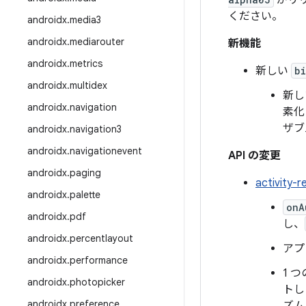
がリリ
ください。
androidx
.
media3
androidx
.
mediarouter
新機能
androidx
.
metrics
新しい
b
androidx
.
multidex
新
androidx
.
navigation
素化
ザブ
androidx
.
navigation3
androidx
.
navigationevent
API の変更
androidx
.
paging
activit
androidx
.
palette
onA
androidx
.
pdf
し、
androidx
.
percentlayout
アプ
androidx
.
performance
1 
androidx
.
photopicker
トし
androidx
.
preference