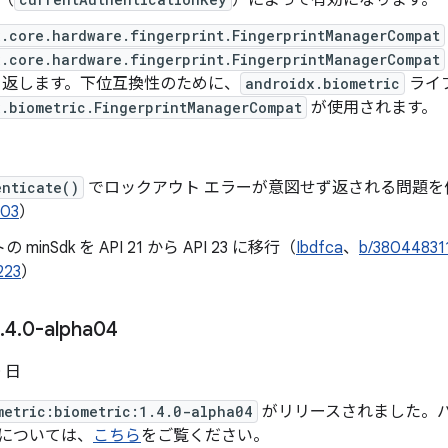
（
）によって有効になります。
x.core.hardware.fingerprint.FingerprintManagerCompat
x.core.hardware.fingerprint.FingerprintManagerCompat
se を返します。下位互換性のために、
androidx.biometric
ライ
x.biometric.FingerprintManagerCompat
が使用されます。
enticate()
でロックアウト エラーが意図せず返される問題を
303
）
minSdk を API 21 から API 23 に移行（
Ibdfca
、
b/38044831
223
）
.
4
.
0-alpha04
0 日
metric:biometric:1.4.0-alpha04
がリリースされました。バージョ
t については、
こちら
をご覧ください。