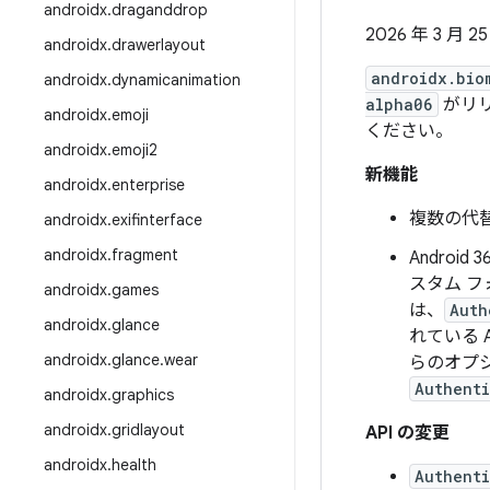
androidx
.
draganddrop
2026 年 3 月 2
androidx
.
drawerlayout
androidx.bio
androidx
.
dynamicanimation
alpha06
がリリ
androidx
.
emoji
ください。
androidx
.
emoji2
新機能
androidx
.
enterprise
複数の代
androidx
.
exifinterface
androidx
.
fragment
Andro
スタム 
androidx
.
games
は、
Auth
androidx
.
glance
れている 
androidx
.
glance
.
wear
らのオプ
Authent
androidx
.
graphics
androidx
.
gridlayout
API の変更
androidx
.
health
Authent