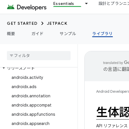
Essentials
設計とプランニ
GET STARTED
JETPACK
概要
ガイド
サンプル
ライブラリ
ライブラリを探索
ライブラリ リリース
リリースノート
の言語に翻
androidx
.
activity
androidx
.
ads
Android Developer
androidx
.
annotation
androidx
.
appcompat
生体
androidx
.
appfunctions
androidx
.
appsearch
API リファレンス