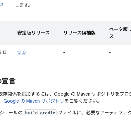
ic
します。
ベータ版
安定版リリース
リリース候補版
ス
2 日
1.1.0
-
-
の宣言
c への依存関係を追加するには、Google の Maven リポジトリ
、
Google の Maven リポジトリ
をご覧ください。
ジュールの
build.gradle
ファイルに、必要なアーティファ