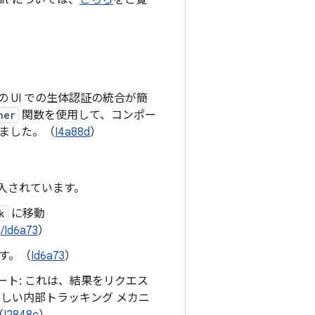
mit については、
こちら
をご覧
の UI での生体認証の統合が簡
her
関数を使用して、コンポー
ました。（
I4a88d
）
導入されています。
k
に移動
、
/Id6a73
）
す。（
Id6a73
）
ート: これは、結果をリクエス
しい内部トラッキング メカニ