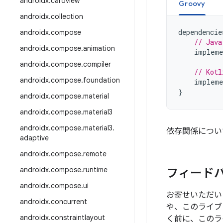
androidx
.
cardview
Groovy
androidx
.
collection
dependencie
androidx
.
compose
// Java
androidx
.
compose
.
animation
impleme
androidx
.
compose
.
compiler
// Kotl
androidx
.
compose
.
foundation
impleme
}
androidx
.
compose
.
material
androidx
.
compose
.
material3
androidx
.
compose
.
material3
.
依存関係につい
adaptive
androidx
.
compose
.
remote
androidx
.
compose
.
runtime
フィード
androidx
.
compose
.
ui
お寄せいただい
androidx
.
concurrent
や、このライブ
androidx
.
constraintlayout
く前に、このラ