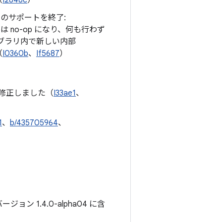
（
I2848c
）
のサポートを終了:
は no-op になり、何も行わず
ブラリ内で新しい内部
（
I0360b
、
If5687
）
修正しました（
I33ae1
、
1
、
b/435705964
、
ン 1.4.0-alpha04 に含