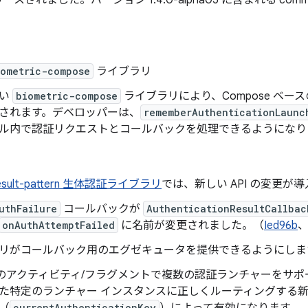
ースされました。バージョン 1.4.0-alpha05 に含まれる com
iometric-compose
ライブラリ
しい
biometric-compose
ライブラリにより、Compose ベース
されます。デベロッパーは、
rememberAuthenticationLaunc
ル内で認証リクエストとコールバックを処理できるようになり
y-result-pattern 生体認証ライブラリ
では、新しい API の変更が
uthFailure
コールバックが
AuthenticationResultCallbac
onAuthAttemptFailed
に名前が変更されました。（
Ied96b
リがコールバック用のエグゼキュータを提供できるようにしま
つのアクティビティ/フラグメントで複数の認証ランチャーをサポ
た特定のランチャー インスタンスに正しくルーティングする新
currentAuthenticationKey