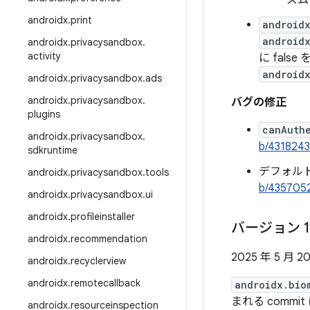
ズム
androidx
.
print
android
android
androidx
.
privacysandbox
.
activity
に fal
android
androidx
.
privacysandbox
.
ads
androidx
.
privacysandbox
.
バグの修正
plugins
canAuth
androidx
.
privacysandbox
.
b/431824
sdkruntime
デフォルトの 
androidx
.
privacysandbox
.
tools
b/435705
androidx
.
privacysandbox
.
ui
androidx
.
profileinstaller
バージョン 1
androidx
.
recommendation
2025 年 5 月 2
androidx
.
recyclerview
androidx
.
remotecallback
androidx.bio
まれる commi
androidx
.
resourceinspection