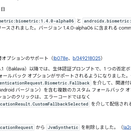
5 日
metric:biometric:1.4.0-alpha06
と
androidx.biometric
ースされました。バージョン 1.4.0-alpha06 に含まれる com
替オプションのサポート（
Ib078e
、
b/349218025
）
id 36.1（Baklava）以降では、生体認証プロンプトで、1 つの否
フォールバック オプションがサポートされるようになりました
enticationRequest.Biometric.Fallback
を介して、関連付
Android バージョン）を含む複数のカスタム フォールバック
ションのクリックは、エラーコードではなく
icationResult.CustomFallbackSelected
を介して配信され
icationRequest
から
JvmSynthetic
を削除しました。（
Ia2