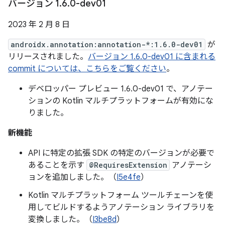
バージョン 1
.
6
.
0-dev01
2023 年 2 月 8 日
androidx.annotation:annotation-*:1.6.0-dev01
が
リリースされました。
バージョン 1.6.0-dev01 に含まれる
commit については、こちらをご覧ください
。
デベロッパー プレビュー 1.6.0-dev01 で、アノテー
ションの Kotlin マルチプラットフォームが有効にな
りました。
新機能
API に特定の拡張 SDK の特定のバージョンが必要で
あることを示す
@RequiresExtension
アノテーシ
ョンを追加しました。（
I5e4fe
）
Kotlin マルチプラットフォーム ツールチェーンを使
用してビルドするようアノテーション ライブラリを
変換しました。（
I3be8d
）