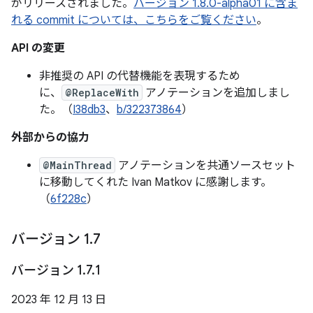
がリリースされました。
バージョン 1.8.0-alpha01 に含ま
れる commit については、こちらをご覧ください
。
API の変更
非推奨の API の代替機能を表現するため
に、
@ReplaceWith
アノテーションを追加しまし
た。（
I38db3
、
b/322373864
）
外部からの協力
@MainThread
アノテーションを共通ソースセット
に移動してくれた Ivan Matkov に感謝します。
（
6f228c
）
バージョン 1
.
7
バージョン 1
.
7
.
1
2023 年 12 月 13 日