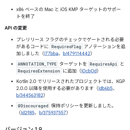
x86 ベースの Mac と iOS KMP ターゲットのサポー
トを終了
API の変更
プレリリース フラグのチェックでゲートされる必要
があるコードに
RequiresFlag
アノテーションを追
加しました（
I77bba
、
b/479114442
）
ANNOTATION_TYPE
ターゲットを
RequiresApi
と
RequiresExtension
に追加（
I0cb0d
）
Kotlin 2.0 でリリースされたプロジェクトでは、KGP
2.0.0 以降を使用する必要があります（
Idb6b5
、
b/344563182
）
@Discouraged
保持ポリシーを更新しました。
（
Id2f85
、
b/375937557
）
バージョン 1
.
9