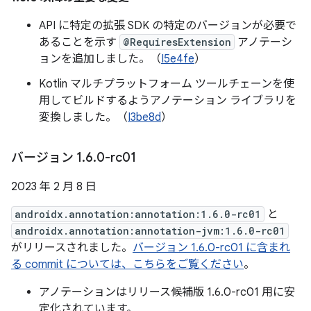
API に特定の拡張 SDK の特定のバージョンが必要で
あることを示す
@RequiresExtension
アノテーシ
ョンを追加しました。（
I5e4fe
）
Kotlin マルチプラットフォーム ツールチェーンを使
用してビルドするようアノテーション ライブラリを
変換しました。（
I3be8d
）
バージョン 1
.
6
.
0-rc01
2023 年 2 月 8 日
androidx.annotation:annotation:1.6.0-rc01
と
androidx.annotation:annotation-jvm:1.6.0-rc01
がリリースされました。
バージョン 1.6.0-rc01 に含まれ
る commit については、こちらをご覧ください
。
アノテーションはリリース候補版 1.6.0-rc01 用に安
定化されています。