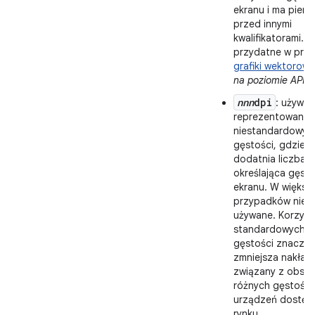
ekranu i ma pier
przed innymi
kwalifikatorami. J
przydatne w prz
grafiki wektorowe
na poziomie API 2
nnn
dpi
: używa
reprezentowania
niestandardowyc
gęstości, gdzie
dodatnia liczba c
określająca gęst
ekranu. W większ
przypadków nie j
używane. Korzyst
standardowych z
gęstości znaczni
zmniejsza nakład
związany z obsłu
różnych gęstości
urządzeń dostęp
rynku.