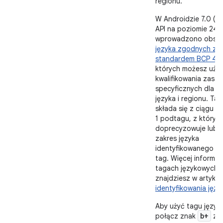
regionu.
W Androidzie 7.0 (in
API na poziomie 24)
wprowadzono obsł
języka zgodnych ze
standardem BCP 47
których możesz uży
kwalifikowania zaso
specyficznych dla 
języka i regionu. Tag
składa się z ciągu co
1 podtagu, z któryc
doprecyzowuje lub 
zakres języka
identyfikowanego pr
tag. Więcej informacj
tagach językowych
znajdziesz w artyku
identyfikowania jęz
Aby użyć tagu język
b+
połącz znak
z