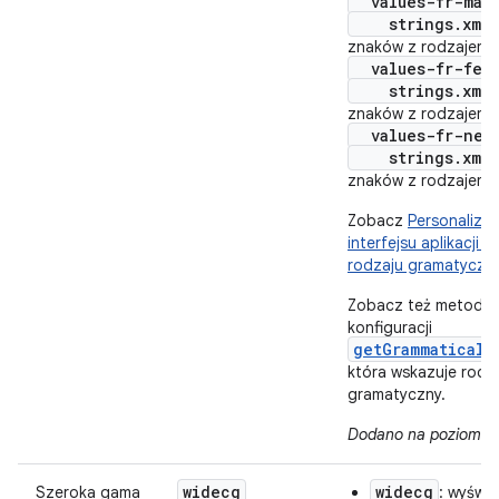
values-fr-masc
strings.xml
znaków z rodzajem 
values-fr-femi
strings.xml
znaków z rodzajem 
values-fr-neut
strings.xml
znaków z rodzajem n
Zobacz
Personalizo
interfejsu aplikacji
rodzaju gramatyczn
Zobacz też metodę
konfiguracji
getGrammaticalG
która wskazuje rodz
gramatyczny.
Dodano na poziomie 
widecg
widecg
Szeroka gama
: wyświe