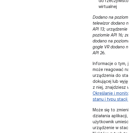
do rzeczywistośc
wirtualnej
Dodano na poziomie 
telewizor dodano na 
API 13; urządzenie d
poziomie API 16; zeg
dodano na poziomie 
gogle VR dodano na 
API 26.
Informacje o tym, jak
może reagować na w
urządzenia do stacji
dokującej lub wyjęci
z niej, znajdziesz w 
Określanie i monitor
stanu i typu stacji d
Może się to zmienić 
działania aplikacji, jeś
użytkownik umieści
urządzenie w stacji 