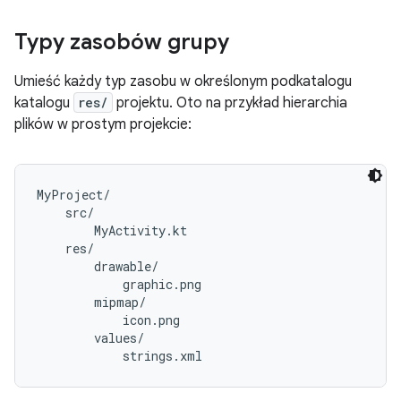
Typy zasobów grupy
Umieść każdy typ zasobu w określonym podkatalogu
katalogu
res/
projektu. Oto na przykład hierarchia
plików w prostym projekcie:
MyProject/

    src/

        MyActivity.kt

    res/

        drawable/

            graphic.png

        mipmap/

            icon.png

        values/
