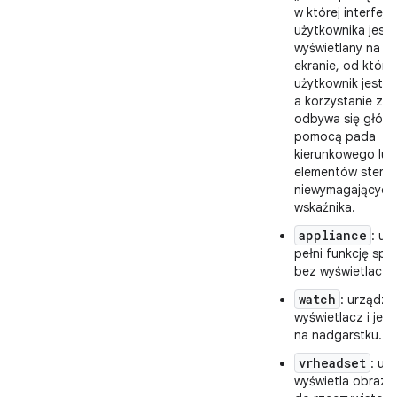
w której interfejs
użytkownika jest
wyświetlany na d
ekranie, od któr
użytkownik jest o
a korzystanie z u
odbywa się główn
pomocą pada
kierunkowego lub
elementów steruj
niewymagających
wskaźnika.
appliance
: ur
pełni funkcję sp
bez wyświetlacza
watch
: urządze
wyświetlacz i jes
na nadgarstku.
vrheadset
: ur
wyświetla obraz 