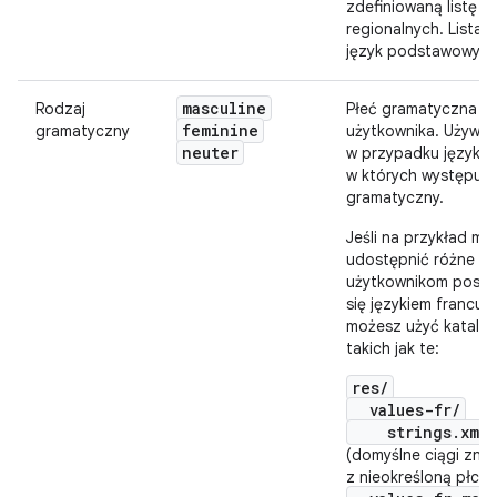
zdefiniowaną listę u
regionalnych. Lista 
język podstawowy.
masculine
Rodzaj
Płeć gramatyczna
feminine
gramatyczny
użytkownika. Używa
neuter
w przypadku języków
w których występuje
gramatyczny.
Jeśli na przykład mu
udostępnić różne z
użytkownikom posłu
się językiem francus
możesz użyć katalo
takich jak te:
res/
values-fr/
strings.xml
(domyślne ciągi zna
z nieokreśloną płcią)