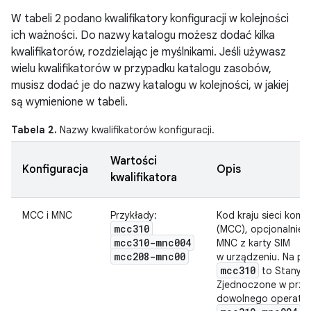
W tabeli 2 podano kwalifikatory konfiguracji w kolejności
ich ważności. Do nazwy katalogu możesz dodać kilka
kwalifikatorów, rozdzielając je myślnikami. Jeśli używasz
wielu kwalifikatorów w przypadku katalogu zasobów,
musisz dodać je do nazwy katalogu w kolejności, w jakiej
są wymienione w tabeli.
Tabela 2.
Nazwy kwalifikatorów konfiguracji.
Wartości
Konfiguracja
Opis
kwalifikatora
MCC i MNC
Przykłady:
Kod kraju sieci komó
mcc310
(MCC), opcjonalnie 
mcc310-mnc004
MNC z karty SIM
mcc208-mnc00
w urządzeniu. Na pr
mcc310
to Stany
Zjednoczone w prz
dowolnego operator