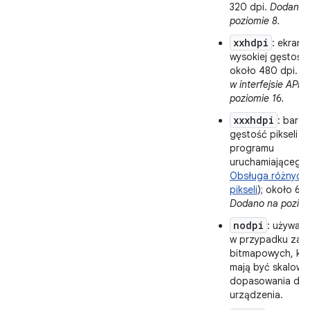
320 dpi.
Dodano 
poziomie 8.
xxhdpi
: ekrany
wysokiej gęstości 
około 480 dpi.
D
w interfejsie API n
poziomie 16.
xxxhdpi
: bard
gęstość pikseli (t
programu
uruchamiającego 
Obsługa różnych 
pikseli
); około 64
Dodano na poziom
nodpi
: używan
w przypadku za
bitmapowych, któ
mają być skalowa
dopasowania do 
urządzenia.