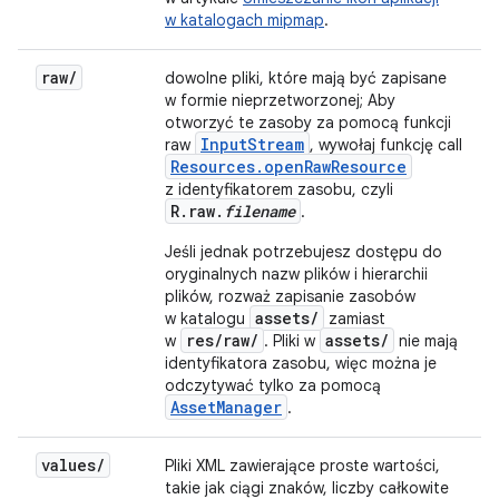
w katalogach mipmap
.
raw
/
dowolne pliki, które mają być zapisane
w formie nieprzetworzonej; Aby
otworzyć te zasoby za pomocą funkcji
InputStream
raw
, wywołaj funkcję call
Resources.openRawResource
z identyfikatorem zasobu, czyli
R.raw.
filename
.
Jeśli jednak potrzebujesz dostępu do
oryginalnych nazw plików i hierarchii
plików, rozważ zapisanie zasobów
assets/
w katalogu
zamiast
res/raw/
assets/
w
. Pliki w
nie mają
identyfikatora zasobu, więc można je
odczytywać tylko za pomocą
AssetManager
.
values
/
Pliki XML zawierające proste wartości,
takie jak ciągi znaków, liczby całkowite