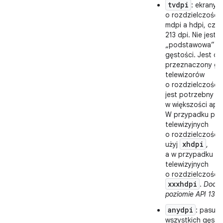
tvdpi
: ekrany
o rozdzielczości
mdpi a hdpi, czyl
213 dpi. Nie jest t
„podstawowa” g
gęstości. Jest on
przeznaczony głó
telewizorów
o rozdzielczości 
jest potrzebny
w większości aplik
W przypadku pane
telewizyjnych
o rozdzielczości
xhdpi
użyj
,
a w przypadku pa
telewizyjnych
o rozdzielczości 
xxxhdpi
.
Dodan
poziomie API 13.
anydpi
: pasuje
wszystkich gęsto