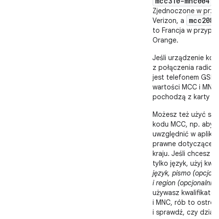
mcc310-mnc004
t
Zjednoczone w prz
mcc208-
Verizon, a
to Francja w przypa
Orange.
Jeśli urządzenie kor
z połączenia radiowe
jest telefonem GSM)
wartości MCC i MNC
pochodzą z karty SI
Możesz też użyć sa
kodu MCC, np. aby
uwzględnić w aplikac
prawne dotyczące 
kraju. Jeśli chcesz ok
tylko język, użyj kwal
język, pismo (opcjona
i region (opcjonalnie)
używasz kwalifikato
i MNC, rób to ostroż
i sprawdź, czy dział