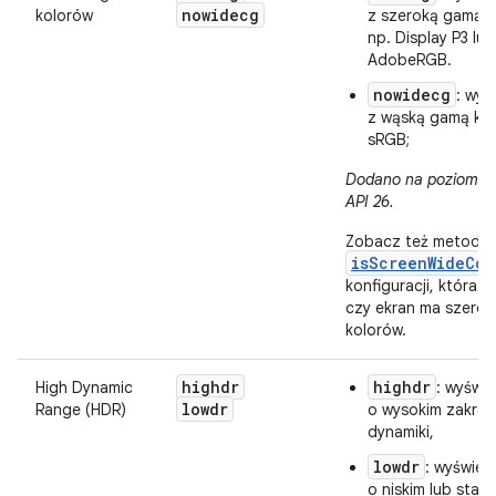
nowidecg
kolorów
z szeroką gamą k
np. Display P3 lub
AdobeRGB.
nowidecg
: wyś
z wąską gamą kol
sRGB;
Dodano na poziomie i
API 26.
Zobacz też metodę
isScreenWideCol
konfiguracji, która w
czy ekran ma szero
kolorów.
highdr
highdr
High Dynamic
: wyświe
lowdr
Range (HDR)
o wysokim zakres
dynamiki,
lowdr
: wyświet
o niskim lub sta