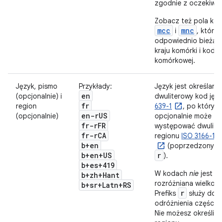
zgodnie z oczekiwan
Zobacz też pola konf
mcc
mnc
i
, które
odpowiednio bieżąc
kraju komórki i kod s
komórkowej.
Język, pismo
Przykłady:
Język jest określany
en
(opcjonalnie) i
dwuliterowy kod jęz
fr
region
639-1
, po którym
en-r
US
(opcjonalnie)
opcjonalnie może
fr-r
FR
występować dwulite
fr-r
CA
regionu
ISO 3166-1-
b+en
(poprzedzony mał
b+en+US
r
).
b+es+419
W kodach
nie
jest
b+zh+Hant
rozróżniana wielkość 
b+sr+Latn+RS
r
Prefiks
służy do
odróżnienia części r
Nie możesz określić