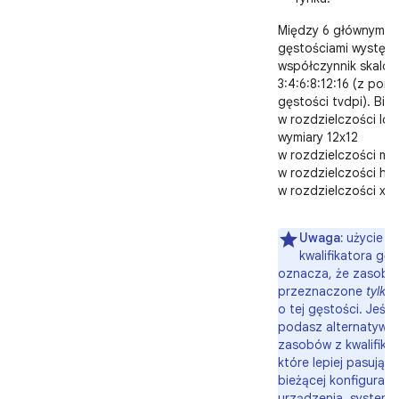
Między 6 głównymi
gęstościami występu
współczynnik skalow
3:4:6:8:12:16 (z pom
gęstości tvdpi). Bit
w rozdzielczości ldp
wymiary 12x12
w rozdzielczości mdp
w rozdzielczości hd
w rozdzielczości xhd
Uwaga:
użycie
kwalifikatora gęs
oznacza, że zasoby
przeznaczone
tylko
o tej gęstości. Jeśli 
podasz alternatywn
zasobów z kwalifikat
które lepiej pasują d
bieżącej konfiguracji
urządzenia, system 