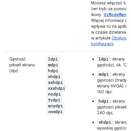
Możesz włączyć lub
ten tryb za pomocą
UiModeMana
ikony
Więcej informacji o t
wpływa to na aplikac
w czasie działania, 
w artykule
Obsługa 
konfiguracji
.
ldpi
ldpi
Gęstość
: ekrany o n
mdpi
pikseli ekranu
gęstości, ok. 120
hdpi
(dpi)
mdpi
: ekrany o 
xhdpi
gęstości (tradycy
xxhdpi
ekrany HVGA); ok
xxxhdpi
160 dpi.
nodpi
tvdpi
hdpi
: ekrany o 
anydpi
gęstości pikseli, 
nnn
dpi
240 dpi.
xhdpi
: ekrany 
wysokiej gęstości