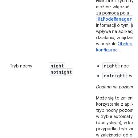
Niektóre z tych try
możesz włączać i w
za pomocą pola
UiModeManager
. 
informacji o tym, jak
wpływa na aplikację 
działania, znajdzies
w artykule
Obsługa 
konfiguracji
.
night
night
Tryb nocny
: noc
notnight
notnight
: w c
Dodano na poziomie 
Może się to zmienić 
korzystania z aplikacji
tryb nocny pozostan
w trybie automatyc
(domyślnym), w któr
przypadku tryb zmien
w zależności od pory