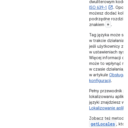
dwuliterowym kodem
ISO 639-1
. Opcjo
możesz dodać kolejn
podrzędne rozdziel
+
znakiem
.
Tag języka może się
w trakcie działania ap
jeśli użytkownicy zmi
w ustawieniach syst
Więcej informacji o t
może to wpłynąć na 
w czasie działania, 
w artykule
Obsługa 
konfiguracji
.
Pełny przewodnik p
lokalizowaniu aplikac
języki znajdziesz w a
Lokalizowanie aplikac
Zobacz też metodę
getLocales
, któr