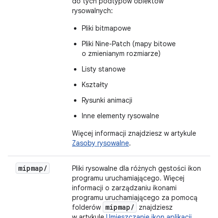
do tych podtypów obiektów
rysowalnych:
Pliki bitmapowe
Pliki Nine-Patch (mapy bitowe
o zmienianym rozmiarze)
Listy stanowe
Kształty
Rysunki animacji
Inne elementy rysowalne
Więcej informacji znajdziesz w artykule
Zasoby rysowalne
.
mipmap
/
Pliki rysowalne dla różnych gęstości ikon
programu uruchamiającego. Więcej
informacji o zarządzaniu ikonami
programu uruchamiającego za pomocą
mipmap
/
folderów
znajdziesz
w artykule
Umieszczanie ikon aplikacji