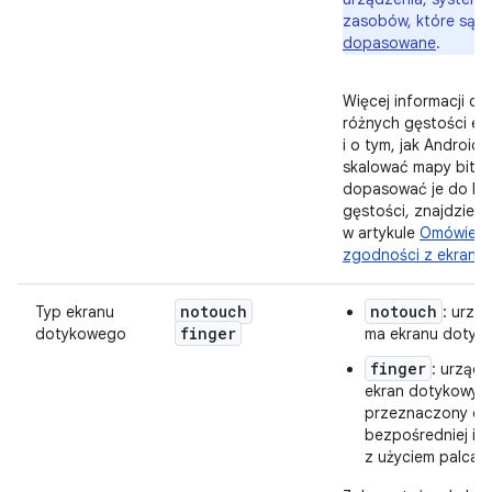
zasobów, które są
n
dopasowane
.
Więcej informacji o 
różnych gęstości ek
i o tym, jak Android
skalować mapy bito
dopasować je do bi
gęstości, znajdziesz
w artykule
Omówieni
zgodności z ekrana
notouch
notouch
Typ ekranu
: urzą
finger
dotykowego
ma ekranu dotyk
finger
: urząd
ekran dotykowy, k
przeznaczony do
bezpośredniej int
z użyciem palca.