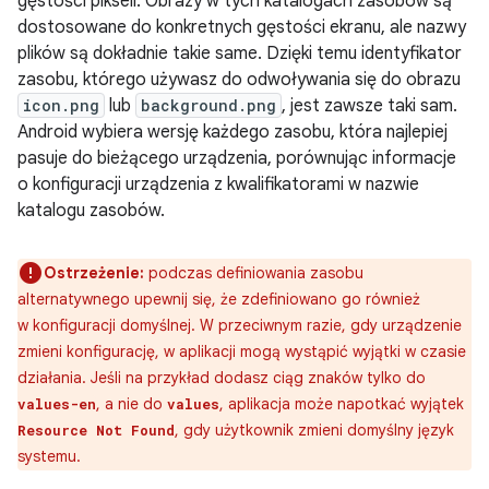
gęstości pikseli. Obrazy w tych katalogach zasobów są
dostosowane do konkretnych gęstości ekranu, ale nazwy
plików są dokładnie takie same. Dzięki temu identyfikator
zasobu, którego używasz do odwoływania się do obrazu
icon.png
lub
background.png
, jest zawsze taki sam.
Android wybiera wersję każdego zasobu, która najlepiej
pasuje do bieżącego urządzenia, porównując informacje
o konfiguracji urządzenia z kwalifikatorami w nazwie
katalogu zasobów.
Ostrzeżenie:
podczas definiowania zasobu
alternatywnego upewnij się, że zdefiniowano go również
w konfiguracji domyślnej. W przeciwnym razie, gdy urządzenie
zmieni konfigurację, w aplikacji mogą wystąpić wyjątki w czasie
działania. Jeśli na przykład dodasz ciąg znaków tylko do
, a nie do
, aplikacja może napotkać wyjątek
values-en
values
, gdy użytkownik zmieni domyślny język
Resource Not Found
systemu.