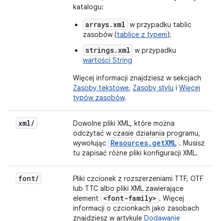
katalogu:
arrays.xml
w przypadku tablic
zasobów (
tablice z typem
);
strings.xml
w przypadku
wartości String
Więcej informacji znajdziesz w sekcjach
Zasoby tekstowe
,
Zasoby stylu
i
Więcej
typów zasobów
.
xml
/
Dowolne pliki XML, które można
odczytać w czasie działania programu,
Resources
.
get
XML
wywołując
. Musisz
tu zapisać różne pliki konfiguracji XML.
font
/
Pliki czcionek z rozszerzeniami TTF, OTF
lub TTC albo pliki XML zawierające
<font-family>
element
. Więcej
informacji o czcionkach jako zasobach
znajdziesz w artykule
Dodawanie