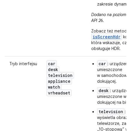
zakresie dynamic
Dodano na poziomie i
API 26.
Zobacz też metodę
isScreenHdr
konf
która wskazuje, czy 
obsługuje HDR.
car
car
Tryb interfejsu
: urządzenie
desk
umieszczone
television
w samochodowej s
appliance
dokującej.
watch
desk
: urządzeni
vrheadset
umieszczone w st
dokującej na biur
television
: u
wyświetla obraz 
telewizorze, zap
„10-stopową” wy