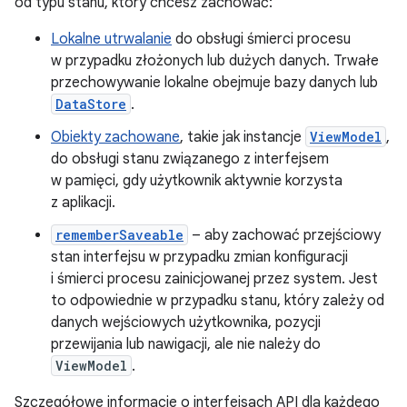
od typu stanu, który chcesz zachować:
Lokalne utrwalanie
do obsługi śmierci procesu
w przypadku złożonych lub dużych danych. Trwałe
przechowywanie lokalne obejmuje bazy danych lub
DataStore
.
Obiekty zachowane
, takie jak instancje
ViewModel
,
do obsługi stanu związanego z interfejsem
w pamięci, gdy użytkownik aktywnie korzysta
z aplikacji.
rememberSaveable
– aby zachować przejściowy
stan interfejsu w przypadku zmian konfiguracji
i śmierci procesu zainicjowanej przez system. Jest
to odpowiednie w przypadku stanu, który zależy od
danych wejściowych użytkownika, pozycji
przewijania lub nawigacji, ale nie należy do
ViewModel
.
Szczegółowe informacje o interfejsach API dla każdego