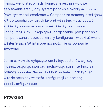
niemożliwe, dlatego nadal konieczne jest prawidłowe
zapisywanie stanu, gdy system ponownie tworzy
.
Activity
Poza tym widoki osadzone w Compose za pomocą
interfejsów
API do współpracy
, takich jak
, mogą zostać
AndroidView
ponownie utworzone
po zmianie
Activity
Activity
konfiguracji. Gdy funkcja typu „composable” jest ponownie
komponowana z powodu zmiany konfiguracji, widoki używane
w interfejsach API interoperacyjności nie są ponownie
tworzone.
Zanim całkowicie wyłączysz
, zastanów się, czy
Activity
możesz osiągnąć swój cel, zachowując stan interfejsu za
pomocą
lub
i odczytując
rememberSaveable
ViewModel
w razie potrzeby wartości konfiguracji za pomocą
.
LocalConfiguration
Przykład