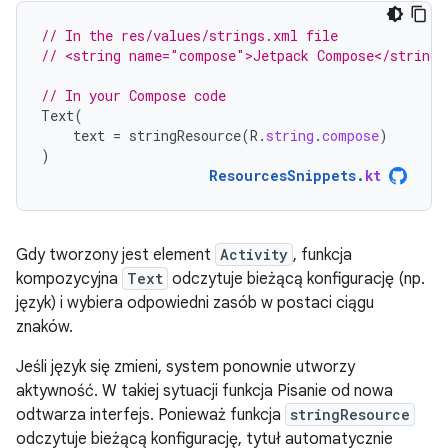
// In the res/values/strings.xml file
// <string name="compose">Jetpack Compose</string>
// In your Compose code
Text
(
text
=
stringResource
(
R
.
string
.
compose
)
)
ResourcesSnippets
.
kt
Gdy tworzony jest element
Activity
, funkcja
kompozycyjna
Text
odczytuje bieżącą konfigurację (np.
język) i wybiera odpowiedni zasób w postaci ciągu
znaków.
Jeśli język się zmieni, system ponownie utworzy
aktywność. W takiej sytuacji funkcja Pisanie od nowa
odtwarza interfejs. Ponieważ funkcja
stringResource
odczytuje bieżącą konfigurację, tytuł automatycznie