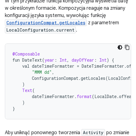
W tym przykładzie funkcja kompozycyjna wyświetla datę
w określonym formacie. Kompozycja reaguje na zmiany
konfiguracji języka systemu, wywołując funkcję
ConfigurationCompat.getLocales
z parametrem
LocalConfiguration.current
.
@Composable
fun
DateText
(
year
:
Int
,
dayOfYear
:
Int
)
{
val
dateTimeFormatter
=
DateTimeFormatter
.
ofP
"MMM dd"
,
ConfigurationCompat
.
getLocales
(
LocalConfig
)
Text
(
dateTimeFormatter
.
format
(
LocalDate
.
ofYear
)
}
Aby uniknąć ponownego tworzenia
Activity
po zmianie