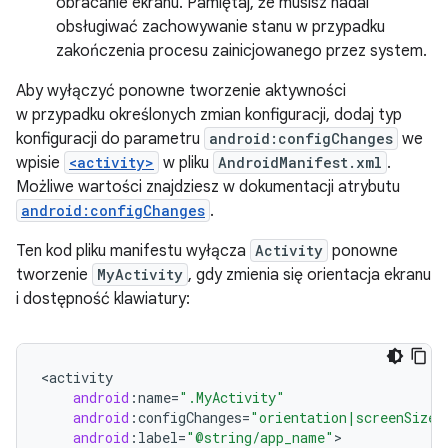
obracanie ekranu. Pamiętaj, że musisz nadal
obsługiwać zachowywanie stanu w przypadku
zakończenia procesu zainicjowanego przez system.
Aby wyłączyć ponowne tworzenie aktywności
w przypadku określonych zmian konfiguracji, dodaj typ
konfiguracji do parametru
android:configChanges
we
wpisie
<activity>
w pliku
AndroidManifest.xml
.
Możliwe wartości znajdziesz w dokumentacji atrybutu
android:configChanges
.
Ten kod pliku manifestu wyłącza
Activity
ponowne
tworzenie
MyActivity
, gdy zmienia się orientacja ekranu
i dostępność klawiatury:
<
activity
android
:
name
=
".MyActivity"
android
:
configChanges
=
"orientation|screenSize|
android
:
label
=
"@string/app_name"