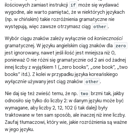
ilościowych zamiast instrukcji
if
może się wydawać
wygodne, ale warto pamiętać, że w niektórych językach
(np. w chińskim) takie rozróżnienia gramatyczne nie
występują, więc zawsze otrzymasz ciąg
other
.
Wybór ciągu znaków zależy wyłącznie od
konieczności
gramatycznej. W języku angielskim ciąg znaków dla
zero
jest ignorowany, nawet jeśli ilość jest mniejsza niż 0,
ponieważ 0 nie różni się gramatycznie od 2 ani od żadnej
innej liczby z wyjątkiem 1 („zero books”, „one book”, „two
books” itd.). Z kolei w przypadku języka koreańskiego
wyłącznie
używany jest ciąg znaków
other
.
Nie daj się też zwieść temu, że np.
two
brzmi tak, jakby
odnosiło się tylko do liczby 2: w danym języku może być
wymagane, aby liczby 2, 12, 102 (i tak dalej) były
traktowane w ten sam sposób, ale inaczej niż inne liczby.
Zaufaj tłumaczowi, który wie, jakie rozróżnienia są ważne
w jego języku.