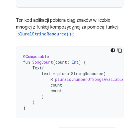
Ten kod aplikacji pobiera ciąg znaków w liczbie
mnogiej z funkcji kompozycyjnej za pomocą funkcji
pluralStringResource()
:
@Composable
fun
SongCount
(
count
:
Int
)
{
Text
(
text
=
pluralStringResource
(
R
.
plurals
.
numberOfSongsAvailable
,
count
,
count
,
)
)
}