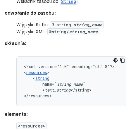
Wskaźnik zasobu do
String
.
odwołanie do zasobu:
W języku Kotlin:
R.string.
string_name
W języku XML:
@string/
string_name
składnia:
<?xml
version="1.0"
encoding="utf-8"?>

<
resources
<
string
name="
string_name
>
text_string
</string>

</resources>
elements:
<resources>