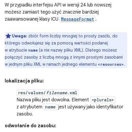
W przypadku interfejsu API w wersji 24 lub nowszej
możesz zamiast tego użyć znacznie bardziej
zaawansowanej klasy ICU
MessageFormat
.
Uwaga:
zbiór form liczby mnogiej to prosty zasób, do
którego odwołujesz się za pomocą wartości podanej
w atrybucie
(a nie nazwy pliku XML). Dlatego możesz
name
połączyć zasoby z liczbą mnogą z innymi prostymi zasobami
w jednym pliku XML w ramach jednego elementu
.
<resources>
lokalizacja pliku:
res/values/
filename
.xml
Nazwa pliku jest dowolna. Element
<plurals>
z atrybutem
name
jest używany jako identyfikator
zasobu.
odwołanie do zasobu: