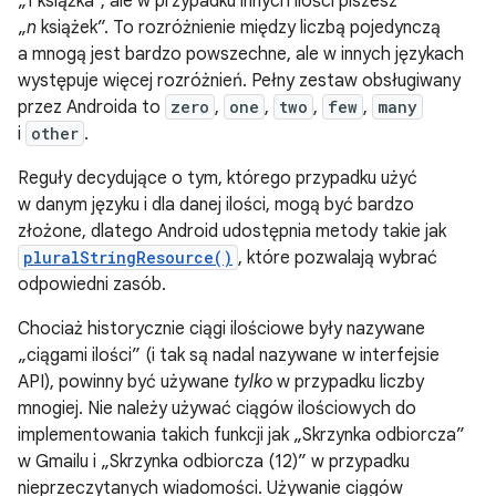
„1 książka”, ale w przypadku innych ilości piszesz
„
n
książek”. To rozróżnienie między liczbą pojedynczą
a mnogą jest bardzo powszechne, ale w innych językach
występuje więcej rozróżnień. Pełny zestaw obsługiwany
przez Androida to
zero
,
one
,
two
,
few
,
many
i
other
.
Reguły decydujące o tym, którego przypadku użyć
w danym języku i dla danej ilości, mogą być bardzo
złożone, dlatego Android udostępnia metody takie jak
pluralStringResource()
, które pozwalają wybrać
odpowiedni zasób.
Chociaż historycznie ciągi ilościowe były nazywane
„ciągami ilości” (i tak są nadal nazywane w interfejsie
API), powinny być używane
tylko
w przypadku liczby
mnogiej. Nie należy używać ciągów ilościowych do
implementowania takich funkcji jak „Skrzynka odbiorcza”
w Gmailu i „Skrzynka odbiorcza (12)” w przypadku
nieprzeczytanych wiadomości. Używanie ciągów