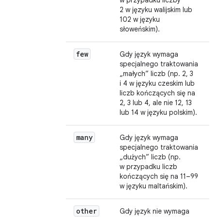
w przypadku liczby
2 w języku walijskim lub
102 w języku
słoweńskim).
few
Gdy język wymaga
specjalnego traktowania
„małych” liczb (np. 2, 3
i 4 w języku czeskim lub
liczb kończących się na
2, 3 lub 4, ale nie 12, 13
lub 14 w języku polskim).
many
Gdy język wymaga
specjalnego traktowania
„dużych” liczb (np.
w przypadku liczb
kończących się na 11–99
w języku maltańskim).
other
Gdy język nie wymaga