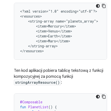
<?xml
version="1.0"
encoding="utf-8"?>

<string-array
</string-array>

</resources>
Ten kod aplikacji pobiera tablicę tekstową z funkcji
kompozycyjnej za pomocą funkcji
stringArrayResource()
:
@Composable
fun
PlanetList
()
{