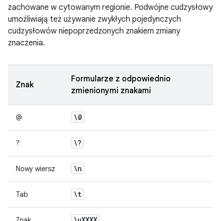
zachowane w cytowanym regionie. Podwójne cudzysłowy
umożliwiają też używanie zwykłych pojedynczych
cudzysłowów niepoprzedzonych znakiem zmiany
znaczenia.
Formularze z odpowiednio
Znak
zmienionymi znakami
\@
@
\?
?
\n
Nowy wiersz
\t
Tab
\u
XXXX
Znak