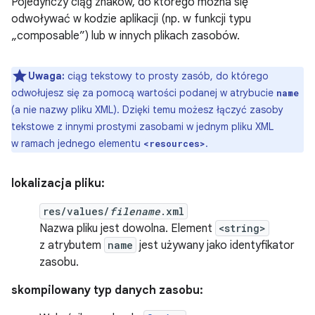
Pojedynczy ciąg znaków, do którego można się
odwoływać w kodzie aplikacji (np. w funkcji typu
„composable”) lub w innych plikach zasobów.
Uwaga:
ciąg tekstowy to prosty zasób, do którego
odwołujesz się za pomocą wartości podanej w atrybucie
name
(a nie nazwy pliku XML). Dzięki temu możesz łączyć zasoby
tekstowe z innymi prostymi zasobami w jednym pliku XML
w ramach jednego elementu
.
<resources>
lokalizacja pliku:
res/values/
filename
.xml
Nazwa pliku jest dowolna. Element
<string>
z atrybutem
name
jest używany jako identyfikator
zasobu.
skompilowany typ danych zasobu: