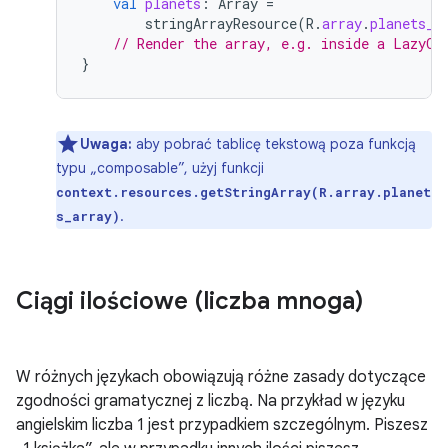
val
planets
:
Array
=
stringArrayResource
(
R
.
array
.
planets_a
// Render the array, e.g. inside a LazyCo
}
Uwaga:
aby pobrać tablicę tekstową poza funkcją
typu „composable”, użyj funkcji
context.resources.getStringArray(R.array.planet
.
s_array)
Ciągi ilościowe (liczba mnoga)
W różnych językach obowiązują różne zasady dotyczące
zgodności gramatycznej z liczbą. Na przykład w języku
angielskim liczba 1 jest przypadkiem szczególnym. Piszesz