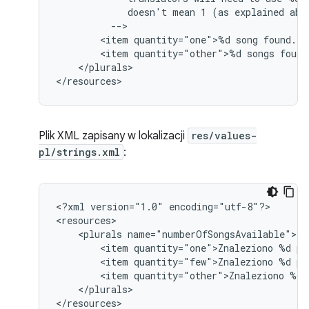
doesn't
mean
1
(as
explained
<item
quantity="one">%d
song
<item
quantity="other">%d
songs
</plurals>

</resources>
Plik XML zapisany w lokalizacji
res/values-
pl/strings.xml
:
<?xml
version="1.0"
encoding="utf-8"?>

<plurals
<item
quantity="one">Znaleziono
%d
<item
quantity="few">Znaleziono
%d
<item
quantity="other">Znaleziono
%d
</plurals>

</resources>