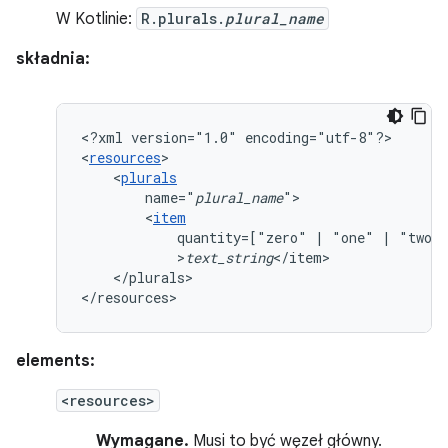
W Kotlinie:
R.plurals.
plural_name
składnia:
<?xml
version="1.0"
encoding="utf-8"?>

<
resources
<
plurals
name="
plural_name
<
item
quantity=["zero"
|
"one"
|
"two"
>
text_string
</plurals>

</resources>
elements:
<resources>
Wymagane.
Musi to być węzeł główny.