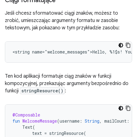
Ciągi formatujące
Jeśli chcesz sformatować ciągi znaków, możesz to
zrobić, umieszczając argumenty formatu w zasobie
tekstowym, jak pokazano w tym przykładzie zasobu:
<string
name="welcome_messages">Hello,
%1$s!
You
Ten kod aplikacji formatuje ciąg znaków w funkcji
kompozycyjnej, przekazując argumenty bezpośrednio do
funkcji
stringResource()
:
@Composable
fun
WelcomeMessage
(
username
:
String
,
mailCount
:
In
Text
(
text
=
stringResource
(