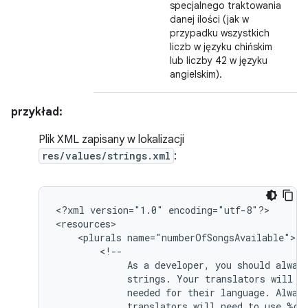
specjalnego traktowania
danej ilości (jak w
przypadku wszystkich
liczb w języku chińskim
lub liczby 42 w języku
angielskim).
przykład:
Plik XML zapisany w lokalizacji
res/values/strings.xml
:
<?xml
version="1.0"
encoding="utf-8"?>

<plurals
As
a
developer,
you
should
alway
strings.
Your
translators
will
k
needed
for
their
language.
Alway
translators
will
need
to
use
%d