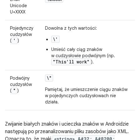
Unicode
U+XXXX
Pojedynczy
Dowolna z tych wartości:
cudzysłów
\'
'
(
)
Umieść cały ciąg znaków
w cudzysłowie podwójnym (np.
"This'll work"
).
\"
Podwójny
cudzysłów
Pamiętaj, że umieszczenie ciągu znaków
"
(
)
w pojedynczych cudzysłowach nie
działa.
Zwijanie białych znaków i ucieczka znaków w Androidzie
następują po przeanalizowaniu pliku zasobów jako XML.
Oznacza to, że znaki
<string> &#32; &#8200;