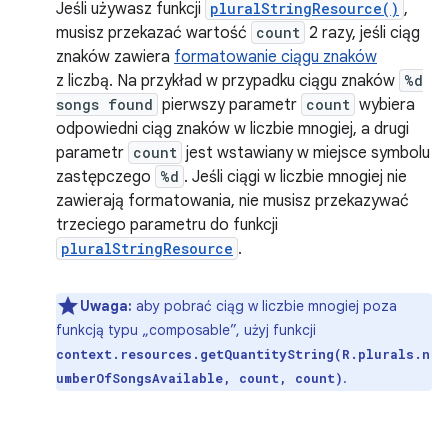
Jeśli używasz funkcji
pluralStringResource()
,
musisz przekazać wartość
count
2 razy, jeśli ciąg
znaków zawiera
formatowanie ciągu znaków
z liczbą. Na przykład w przypadku ciągu znaków
%d
songs found
pierwszy parametr
count
wybiera
odpowiedni ciąg znaków w liczbie mnogiej, a drugi
parametr
count
jest wstawiany w miejsce symbolu
zastępczego
%d
. Jeśli ciągi w liczbie mnogiej nie
zawierają formatowania, nie musisz przekazywać
trzeciego parametru do funkcji
pluralStringResource
.
Uwaga:
aby pobrać ciąg w liczbie mnogiej poza
funkcją typu „composable”, użyj funkcji
context.resources.getQuantityString(R.plurals.n
.
umberOfSongsAvailable, count, count)