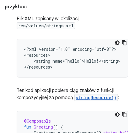
przykład:
Plik XML zapisany w lokalizacji
res/values/strings.xml
:
<?xml
version="1.0"
encoding="utf-8"?>

<string
name="hello">Hello!</string>

</resources>
Ten kod aplikacji pobiera ciąg znaków z funkcji
kompozycyjnej za pomocą
stringResource()
:
@Composable
fun
Greeting
()
{
Text
(
text
=
stringResource
(
R
.
string
.
hello