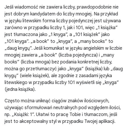
Jeśli wiadomość nie zawiera liczby, prawdopodobnie nie
jest dobrym kandydatem do liczby mnogiej. Na przykład
w języku litewskim forma liczby pojedynczej jest używana
zarówno w przypadku liczby 1, jak i 101, więc „1 książka”
jest tłumaczona jako „1 knyga”, a „101 książek” jako
„101 knyga”. „a book” to „knyga”, a „many books” to
„daug knygų”. Jeśli komunikat w języku angielskim w liczbie
mnogiej zawiera „a book” (liczba pojedyncza) i „many
books” (liczba mnoga) bez podania konkretnej liczby,
można go przetłumaczyć jako „knyga” (książka) lub „daug
knygų” (wiele książek), ale zgodnie z zasadami języka
litewskiego w przypadku liczby 101 wyświetli się „knyga”
(jedna książka).
Często można uniknąć ciągów znaków ilościowych,
używając sformułowań neutralnych pod względem ilości,
np. „Książki: 1”. Ułatwi to pracę Tobie i tłumaczom, jeśli
jest to akceptowalny styl w przypadku Twojej aplikacji.