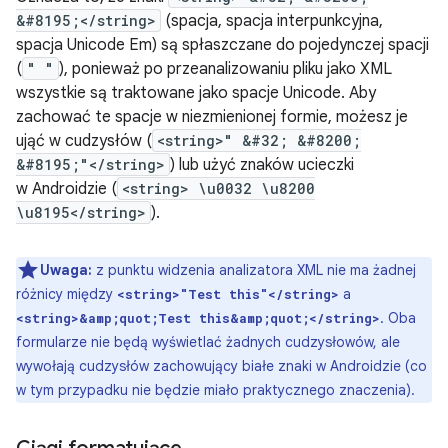
&#8195;</string>
(spacja, spacja interpunkcyjna,
spacja Unicode Em) są spłaszczane do pojedynczej spacji
(
" "
), ponieważ po przeanalizowaniu pliku jako XML
wszystkie są traktowane jako spacje Unicode. Aby
zachować te spacje w niezmienionej formie, możesz je
ująć w cudzysłów (
<string>" &#32; &#8200;
&#8195;"</string>
) lub użyć znaków ucieczki
w Androidzie (
<string> \u0032 \u8200
\u8195</string>
).
Uwaga:
z punktu widzenia analizatora XML nie ma żadnej
różnicy między
a
<string>"Test this"</string>
. Oba
<string>&amp;quot;Test this&amp;quot;</string>
formularze nie będą wyświetlać żadnych cudzysłowów, ale
wywołają cudzysłów zachowujący białe znaki w Androidzie (co
w tym przypadku nie będzie miało praktycznego znaczenia).