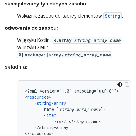
skompilowany typ danych zasobu:
Wskaźnik zasobu do tablicy elementów
String
.
odwołanie do zasobu:
W języku Kotlin:
R.array.
string_array_name
W języku XML:
@[
package
:]array/
string_array_name
składnia:
<?xml
version="1.0"
encoding="utf-8"?>

<
resources
<
string-array
name="
string_array_name
<
item
>
text_string
</string-array>

</resources>