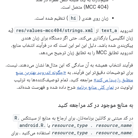
(MCC 404) متصل است.
زبان روی هندی (
hi
) تنظیم شده است.
اندروید
text_a
از
res/values-mcc404/strings.xml
(به
زبان انگلیسی) بارگذاری می‌کند، حتی اگر دستگاه برای زبان هندی
پیکربندی شده باشد. دلیل این امر این است که در فرآیند انتخاب منابع،
اندروید تطابق MCC را به تطابق زبان ترجیح می‌دهد.
فرآیند انتخاب همیشه به آن سادگی که این مثال‌ها نشان می‌دهند، نیست.
برای توضیحات دقیق‌تر این فرآیند، به
«چگونه اندروید بهترین منبع
منطبق را پیدا می‌کند»
مراجعه کنید. تمام توصیف‌کننده‌ها به ترتیب
اولویت در
نمای کلی منابع برنامه
شرح داده شده و فهرست شده‌اند.
به منابع موجود در کد مراجعه کنید
در کد مبتنی بر کاتلین برنامه‌تان، برای ارجاع به منابع از سینتکس
R.
resource_name
.
resource_type
یا
android.R.
resource_name
.
resource_type
استفاده می‌کنید
.
برای