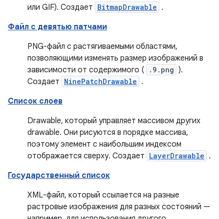
или GIF). Создает
BitmapDrawable
.
Файл с девятью патчами
PNG-файл с растягиваемыми областями,
позволяющими изменять размер изображений в
зависимости от содержимого (
.9.png
).
Создает
NinePatchDrawable
.
Список слоев
Drawable, который управляет массивом других
drawable. Они рисуются в порядке массива,
поэтому элемент с наибольшим индексом
отображается сверху. Создает
LayerDrawable
.
Государственный список
XML-файл, который ссылается на разные
растровые изображения для разных состояний —
например, для использования другого