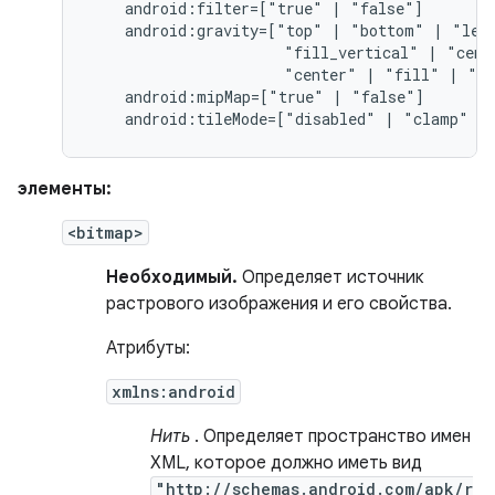
android:filter=["true"
|
android:gravity=["top"
|
"bottom"
|
"lef
"fill_vertical"
|
"cent
"center"
|
"fill"
|
"cl
android:mipMap=["true"
|
android:tileMode=["disabled"
|
"clamp"
|
элементы:
<bitmap>
Необходимый.
Определяет источник
растрового изображения и его свойства.
Атрибуты:
xmlns:android
Нить
. Определяет пространство имен
XML, которое должно иметь вид
"http://schemas.android.com/apk/r