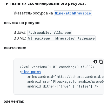
тип данных скомпилированного ресурса:
Указатель ресурса на
NinePatchDrawable
ссылка на ресурс:
В Java:
R.drawable.
filename
В XML:
@[
package
:]drawable/
filename
синтаксис:
<?xml
version="1.0"
encoding="utf-8"?>

<
nine-patch
android:src="@[package:]drawable/
drawable
android:dither=["true"
|
"false"]
/>
элементы: