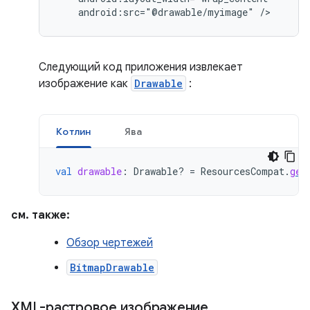
android:src="@drawable/myimage"
/>
Следующий код приложения извлекает
изображение как
Drawable
:
Котлин
Ява
val
drawable
:
Drawable? 
=
ResourcesCompat
.
get
см. также:
Обзор чертежей
BitmapDrawable
XML-растровое изображение