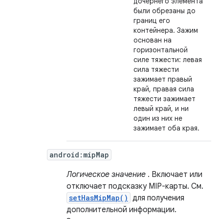
дочернего элемента
были обрезаны до
границ его
контейнера. Зажим
основан на
горизонтальной
силе тяжести: левая
сила тяжести
зажимает правый
край, правая сила
тяжести зажимает
левый край, и ни
один из них не
зажимает оба края.
android:mipMap
Логическое значение
. Включает или
отключает подсказку MIP-карты. См.
setHasMipMap()
для получения
дополнительной информации.