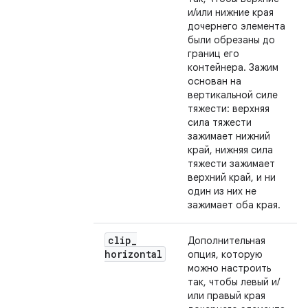
и/или нижние края
дочернего элемента
были обрезаны до
границ его
контейнера. Зажим
основан на
вертикальной силе
тяжести: верхняя
сила тяжести
зажимает нижний
край, нижняя сила
тяжести зажимает
верхний край, и ни
один из них не
зажимает оба края.
clip
_
Дополнительная
horizontal
опция, которую
можно настроить
так, чтобы левый и/
или правый края