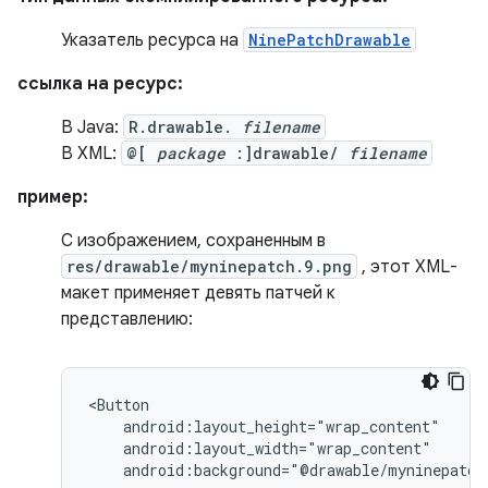
Указатель ресурса на
NinePatchDrawable
ссылка на ресурс:
В Java:
R.drawable.
filename
В XML:
@[
package
:]drawable/
filename
пример:
С изображением, сохраненным в
res/drawable/myninepatch.9.png
, этот XML-
макет применяет девять патчей к
представлению:
android:background="@drawable/myninepatch