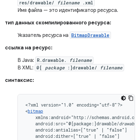
res/drawable/
filename
.xml
Имя файла — это идентификатор ресурса.
тип данных скомпилированного ресурса:
Указатель ресурса на
BitmapDrawable
ссылка на ресурс:
В Java:
R.drawable.
filename
В XML:
@[
package
:]drawable/
filename
синтаксис:
<?xml
version="1.0"
encoding="utf-8"?>

<
bitmap
android:src="@[package:]drawable/
drawable
android:antialias=["true"
|
android:dither=["true"
|