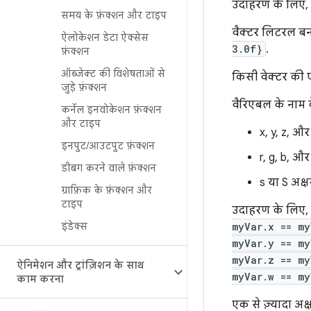
उदाहरण के लिए,
समय के फ़ंक्शन और टाइप
वैक्टर लिटरल बनान
ऐलोकेशन डेटा ऐक्सेस
3.0f}
.
फ़ंक्शन
ऑब्जेक्ट की विशेषताओं से
किसी वेक्टर की 
जुड़े फ़ंक्शन
वैरिएबल के नाम क
कर्नेल इनवोकेशन फ़ंक्शन
और टाइप
x, y, z, और
इनपुट
/
आउटपुट फ़ंक्शन
r, g, b, और
डीबग करने वाले फ़ंक्शन
s या S अक्ष
ग्राफ़िक के फ़ंक्शन और
टाइप
उदाहरण के लिए,
इंडेक्स
myVar.x == my
myVar.y == my
myVar.z == my
ऐनिमेशन और ट्रांज़िशन के साथ
myVar.w == my
काम करना
एक से ज़्यादा अक