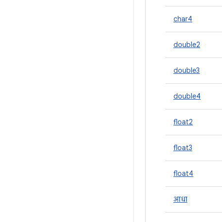
char4
double2
double3
double4
float2
float3
float4
आधा