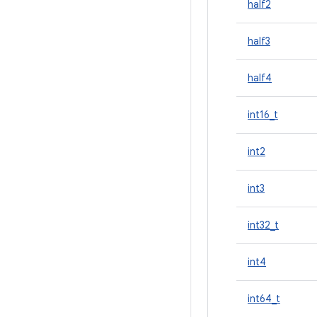
half2
half3
half4
int16_t
int2
int3
int32_t
int4
int64_t