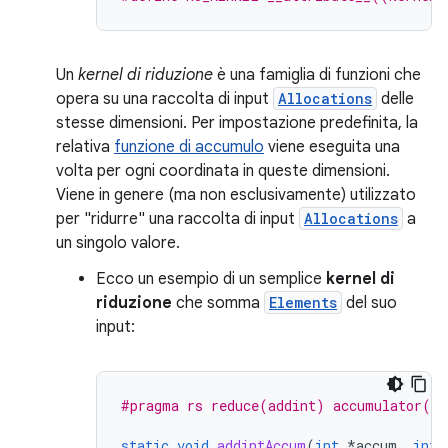
Un
kernel di riduzione
è una famiglia di funzioni che
opera su una raccolta di input
Allocations
delle
stesse dimensioni. Per impostazione predefinita, la
relativa
funzione di accumulo
viene eseguita una
volta per ogni coordinata in queste dimensioni.
Viene in genere (ma non esclusivamente) utilizzato
per "ridurre" una raccolta di input
Allocations
a
un singolo valore.
Ecco un
esempio
di un semplice
kernel di
riduzione
che somma
Elements
del suo
input:
#pragma rs reduce(addint) accumulator(ad
static
void
addintAccum
(
int
*
accum
,
int