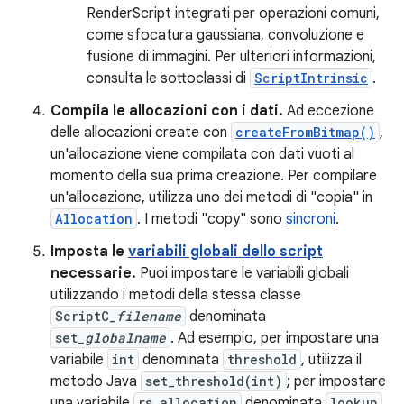
RenderScript integrati per operazioni comuni,
come sfocatura gaussiana, convoluzione e
fusione di immagini. Per ulteriori informazioni,
consulta le sottoclassi di
ScriptIntrinsic
.
Compila le allocazioni con i dati.
Ad eccezione
delle allocazioni create con
createFromBitmap()
,
un'allocazione viene compilata con dati vuoti al
momento della sua prima creazione. Per compilare
un'allocazione, utilizza uno dei metodi di "copia" in
Allocation
. I metodi "copy" sono
sincroni
.
Imposta le
variabili globali dello script
necessarie.
Puoi impostare le variabili globali
utilizzando i metodi della stessa classe
ScriptC_
filename
denominata
set_
globalname
. Ad esempio, per impostare una
variabile
int
denominata
threshold
, utilizza il
metodo Java
set_threshold(int)
; per impostare
una variabile
rs_allocation
denominata
lookup
,