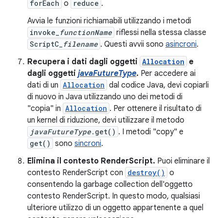
forEach
o
reduce
.
Avvia le funzioni richiamabili utilizzando i metodi
invoke_
functionName
riflessi nella stessa classe
ScriptC_
filename
. Questi avvii sono
asincroni
.
Recupera i dati dagli oggetti
Allocation
e
dagli oggetti
javaFutureType
.
Per accedere ai
dati di un
Allocation
dal codice Java, devi copiarli
di nuovo in Java utilizzando uno dei metodi di
"copia" in
Allocation
. Per ottenere il risultato di
un kernel di riduzione, devi utilizzare il metodo
javaFutureType
.get()
. I metodi "copy" e
get()
sono
sincroni
.
Elimina il contesto RenderScript.
Puoi eliminare il
contesto RenderScript con
destroy()
o
consentendo la garbage collection dell'oggetto
contesto RenderScript. In questo modo, qualsiasi
ulteriore utilizzo di un oggetto appartenente a quel