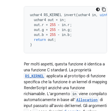
uchar4
RS_KERNEL
invert
(
uchar4
in
,
uint3
uchar4
out
=
in
;
out
.
r
=
255
-
in
.
r
;
out
.
g
=
255
-
in
.
g
;
out
.
b
=
255
-
in
.
b
;
return
out
;
}
Per molti aspetti, questa funzione è identica a
una funzione C standard. La proprietà
RS_KERNEL
applicata al prototipo di funzione
specifica che la funzione è un kernel di mapping
RenderScript anziché una funzione
richiamabile. L'argomento
in
viene compilato
automaticamente in base all'
Allocation
di
input passato all'avvio del kernel. Gli argomenti