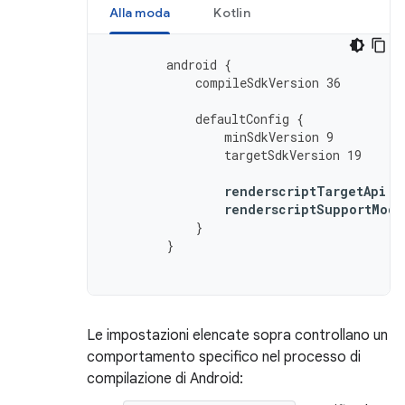
Alla moda
Kotlin
android
{
compileSdkVersion
36
defaultConfig
{
minSdkVersion
9
targetSdkVersion
19
renderscriptTargetApi
1
renderscriptSupportMode
}
}
Le impostazioni elencate sopra controllano un
comportamento specifico nel processo di
compilazione di Android: