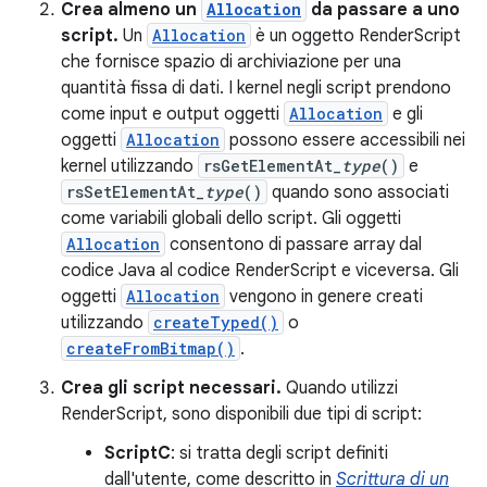
Crea almeno un
Allocation
da passare a uno
script.
Un
Allocation
è un oggetto RenderScript
che fornisce spazio di archiviazione per una
quantità fissa di dati. I kernel negli script prendono
come input e output oggetti
Allocation
e gli
oggetti
Allocation
possono essere accessibili nei
kernel utilizzando
rsGetElementAt_
type
()
e
rsSetElementAt_
type
()
quando sono associati
come variabili globali dello script. Gli oggetti
Allocation
consentono di passare array dal
codice Java al codice RenderScript e viceversa. Gli
oggetti
Allocation
vengono in genere creati
utilizzando
createTyped()
o
createFromBitmap()
.
Crea gli script necessari.
Quando utilizzi
RenderScript, sono disponibili due tipi di script:
ScriptC
: si tratta degli script definiti
dall'utente, come descritto in
Scrittura di un