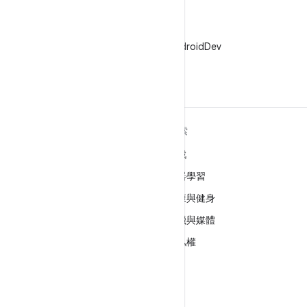
X
在 X 中追蹤 @AndroidDev
深入瞭解 ANDROID
探索
Android
遊戲
企業專用 Android
機器學習
安全性
健康與健身
原始碼
相機與媒體
新聞
隱私權
網誌
5G
Podcast