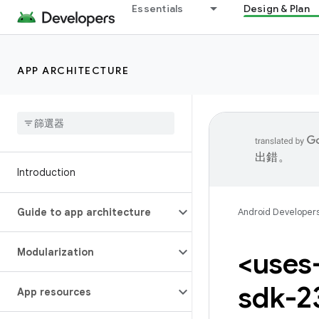
Essentials
Design & Plan
APP ARCHITECTURE
出錯。
Introduction
Guide to app architecture
Android Developer
Modularization
<uses
sdk-2
App resources