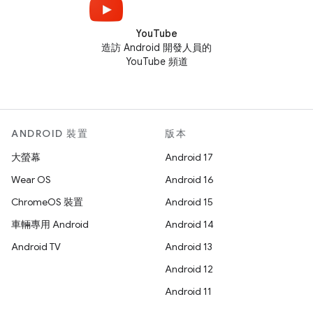
YouTube
造訪 Android 開發人員的
YouTube 頻道
ANDROID 裝置
版本
大螢幕
Android 17
Wear OS
Android 16
ChromeOS 裝置
Android 15
車輛專用 Android
Android 14
Android TV
Android 13
Android 12
Android 11