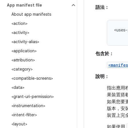
App manifest file
語法：
About app manifests
<action>
<uses-
<activity>
<activity-alias>
<application>
包含於：
<attribution>
<manifes
<category>
說明：
<compatible-screens>
<data>
指出應用程
果裝置搭載
<grant-uri-permission>
如果您要更
<instrumentation>
版本，安
<intent-filter>
裝置上完
<layout>
如果使用