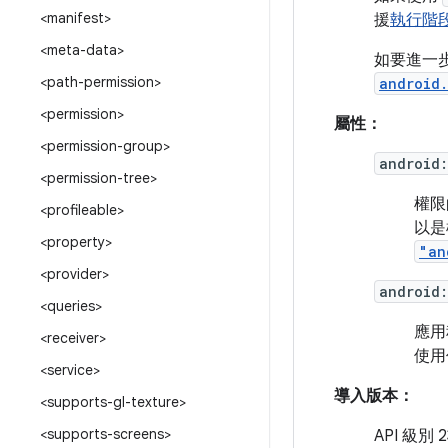
<manifest>
援
執行階
<meta-data>
如要進一
<path-permission>
android.
<permission>
屬性：
<permission-group>
android
<permission-tree>
權限
<profileable>
以是
<property>
"an
<provider>
android
<queries>
應用
<receiver>
使用
<service>
導入版本：
<supports-gl-texture>
<supports-screens>
API 級別 2