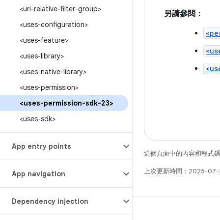
<uri-relative-filter-group>
另請參閱：
<uses-configuration>
<pe
<uses-feature>
<us
<uses-library>
<us
<uses-native-library>
<uses-permission>
<uses-permission-sdk-23>
<uses-sdk>
App entry points
這個頁面中的內容和程式
上次更新時間：2025-07-
App navigation
Dependency injection