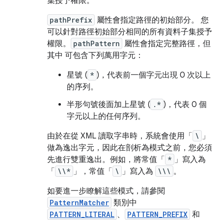
集授予權限。
pathPrefix
屬性會指定路徑的初始部分。 您
可以針對路徑初始部分相同的所有資料子集授予
權限。
pathPattern
屬性會指定完整路徑，但
其中 可包含下列萬用字元：
星號 (
*
)，代表前一個字元出現 0 次以上
的序列。
半形句號後面加上星號 (
.*
)，代表 0 個
字元以上的任何序列。
由於在從 XML 讀取字串時，系統會使用「
\
」
做為逸出字元，因此在剖析為模式之前，您必須
先進行雙重逸出。例如，將常值「
*
」寫入為
「
\\*
」，常值「
\
」寫入為
\\\
。
如要進一步瞭解這些模式，請參閱
PatternMatcher
類別中
PATTERN_LITERAL
、
PATTERN_PREFIX
和