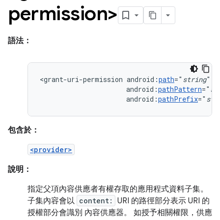
permission>
語法：
<grant-uri-permission
android:
path
="
string
android:
pathPattern
="
st
android:
pathPrefix
="
str
包含於：
<provider>
說明：
指定父項內容供應者有權存取的應用程式資料子集。
子集內容會以
content:
URI 的路徑部分表示 URI 的
授權部分會識別 內容供應器。 如授予相關權限，供應