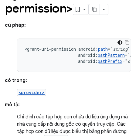
permission>
cú pháp:
<grant-uri-permission
android:
path
="
string
android:
pathPattern
="
st
android:
pathPrefix
="
str
có trong:
<provider>
mô tả:
Chỉ định các tập hợp con chứa dữ liệu ứng dụng mà
nhà cung cấp nội dung gốc có quyền truy cập. Các
tập hợp con dữ liệu được biểu thị bằng phần đường