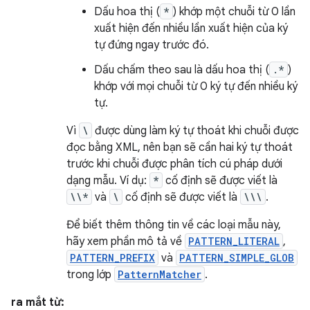
Dấu hoa thị (
*
) khớp một chuỗi từ 0 lần
xuất hiện đến nhiều lần xuất hiện của ký
tự đứng ngay trước đó.
Dấu chấm theo sau là dấu hoa thị (
.*
)
khớp với mọi chuỗi từ 0 ký tự đến nhiều ký
tự.
Vì
\
được dùng làm ký tự thoát khi chuỗi được
đọc bằng XML, nên bạn sẽ cần hai ký tự thoát
trước khi chuỗi được phân tích cú pháp dưới
dạng mẫu. Ví dụ:
*
cố định sẽ được viết là
\\*
và
\
cố định sẽ được viết là
\\\
.
Để biết thêm thông tin về các loại mẫu này,
hãy xem phần mô tả về
PATTERN_LITERAL
,
PATTERN_PREFIX
và
PATTERN_SIMPLE_GLOB
trong lớp
PatternMatcher
.
ra mắt từ: