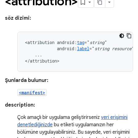
<attribution>
söz dizimi:
<attribution
android:
tag
="
string
android:
label
="
string
resource
...

</attribution>
Şunlarda bulunur:
<manifest>
description:
Çok amaçlı bir uygulama geliştirirseniz
veri erişimini
denetlediğinizde
bu etiketi uygulamanızın her
bölümüne uygulayabilirsiniz. Bu sayede, veri erişimini