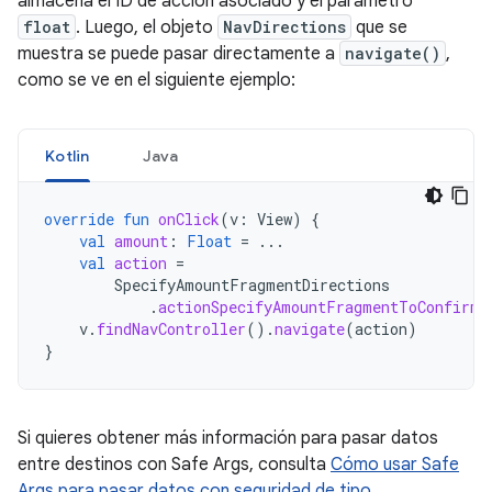
almacena el ID de acción asociado y el parámetro
float
. Luego, el objeto
NavDirections
que se
muestra se puede pasar directamente a
navigate()
,
como se ve en el siguiente ejemplo:
Kotlin
Java
override
fun
onClick
(
v
:
View
)
{
val
amount
:
Float
=
...
val
action
=
SpecifyAmountFragmentDirections
.
actionSpecifyAmountFragmentToConfirma
v
.
findNavController
().
navigate
(
action
)
}
Si quieres obtener más información para pasar datos
entre destinos con Safe Args, consulta
Cómo usar Safe
Args para pasar datos con seguridad de tipo
.