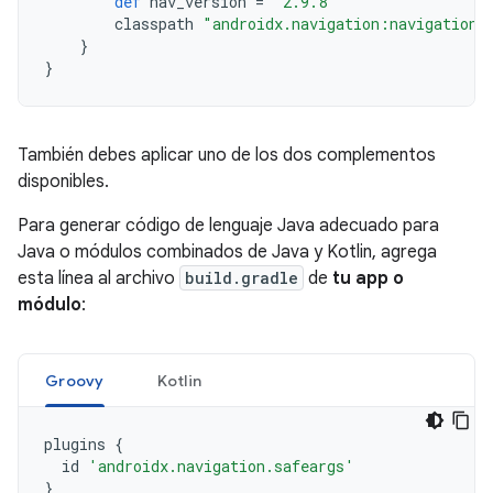
def
nav_version
=
"2.9.8"
classpath
"androidx.navigation:navigation-
}
}
También debes aplicar uno de los dos complementos
disponibles.
Para generar código de lenguaje Java adecuado para
Java o módulos combinados de Java y Kotlin, agrega
esta línea al archivo
build.gradle
de
tu app o
módulo
:
Groovy
Kotlin
plugins
{
id
'androidx.navigation.safeargs'
}