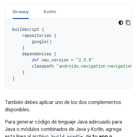
Groovy
Kotlin
buildscript
{
repositories
{
google
()
}
dependencies
{
def
nav_version
=
"2.9.8"
classpath
"androidx.navigation:navigation-
}
}
También debes aplicar uno de los dos complementos
disponibles.
Para generar código de lenguaje Java adecuado para
Java o módulos combinados de Java y Kotlin, agrega
esta línea al archivo
build.gradle
de
tu app o