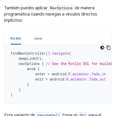
También puedes aplicar
NavOptions
de manera
programática cuando navegas a vínculos directos
implícitos:
Kotlin
Java
findNavController
().
navigate
(
deepLinkUri
,
navOptions
{
// Use the Kotlin DSL for buildin
anim
{
enter
=
android
.
R
.
animator
.
fade_in
exit
=
android
.
R
.
animator
.
fade_out
}
}
)
Esta variante de
navigate()
toma un
Uri
para el