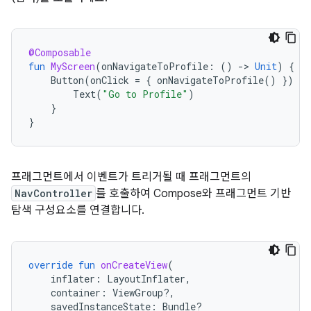
@Composable
fun
MyScreen
(
onNavigateToProfile
:
()
-
>
Unit
)
{
Button
(
onClick
=
{
onNavigateToProfile
()
})
{
Text
(
"Go to Profile"
)
}
}
프래그먼트에서 이벤트가 트리거될 때 프래그먼트의
NavController
를 호출하여 Compose와 프래그먼트 기반
탐색 구성요소를 연결합니다.
override
fun
onCreateView
(
inflater
:
LayoutInflater
,
container
:
ViewGroup?,
savedInstanceState
:
Bundle?