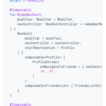
object
FriendsList
@Composable
fun
MyAppNavHost
(
modifier
:
Modifier
=
Modifier
,
navController
:
NavHostController
=
rememberNav
)
{
NavHost
(
modifier
=
modifier
,
navController
=
navController
,
startDestination
=
Profile
)
{
composable<Profile>
{
ProfileScreen
(
onNavigateToFriends
=
{
navControl
/*...*/
)
}
composable<FriendsList>
{
FriendsListScree
}
}
@Composable