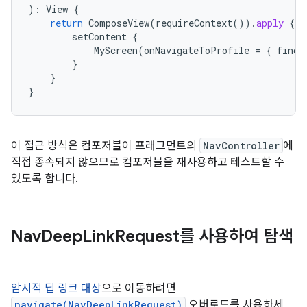
):
View
{
return
ComposeView
(
requireContext
()).
apply
{
setContent
{
MyScreen
(
onNavigateToProfile
=
{
findN
}
}
}
이 접근 방식은 컴포저블이 프래그먼트의
NavController
에
직접 종속되지 않으므로 컴포저블을 재사용하고 테스트할 수
있도록 합니다.
Nav
Deep
Link
Request를 사용하여 탐색
암시적 딥 링크 대상
으로 이동하려면
navigate(NavDeepLinkRequest)
오버로드를 사용하세