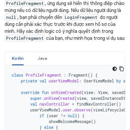
ProfileFragment
, ứng dụng sẽ hiển thị thông điệp chào
mừng nếu có dữ liệu người dùng. Nếu dữ liệu người dùng là
null
, bạn phải chuyển đến
LoginFragment
do người
dùng cần phải xác thực trước khi được xem hồ sơ của
mình. Hãy xác định logic có ý nghĩa quyết định trong
ProfileFragment
của bạn, như minh họa trong ví dụ sau:
Kotlin
Java
class
ProfileFragment
:
Fragment
()
{
private
val
userViewModel
:
UserViewModel
by
ac
override
fun
onViewCreated
(
view
:
View
,
savedIn
super
.
onViewCreated
(
view
,
savedInstanceSta
val
navController
=
findNavController
()
userViewModel
.
user
.
observe
(
viewLifecycleOw
if
(
user
!=
null
)
{
showWelcomeMessage
()
}
else
{