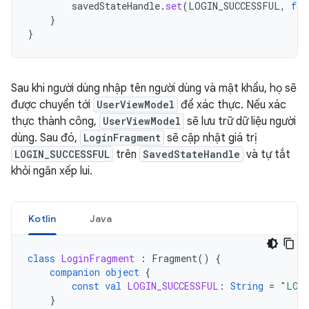
savedStateHandle
.
set
(
LOGIN_SUCCESSFUL
,
fal
}
}
Sau khi người dùng nhập tên người dùng và mật khẩu, họ sẽ
được chuyển tới
UserViewModel
để xác thực. Nếu xác
thực thành công,
UserViewModel
sẽ lưu trữ dữ liệu người
dùng. Sau đó,
LoginFragment
sẽ cập nhật giá trị
LOGIN_SUCCESSFUL
trên
SavedStateHandle
và tự tắt
khỏi ngăn xếp lui.
Kotlin
Java
class
LoginFragment
:
Fragment
()
{
companion
object
{
const
val
LOGIN_SUCCESSFUL
:
String
=
"LOGI
}