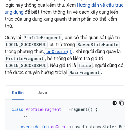
logic này thông qua kiểm thử. Xem
Hướng dẫn về cấu trúc
ứng dụng
để biết thêm thông tin về cách xây dựng kiến
trúc của ứng dụng xung quanh thành phần có thể kiểm
thử.
Quay lại
ProfileFragment
, bạn có thể quan sát giá trị
LOGIN_SUCCESSFUL
lưu trữ trong
SavedStateHandle
trong phương thức
onCreate()
. Khi người dùng quay lại
ProfileFragment
, hệ thống sẽ kiểm tra giá trị
LOGIN_SUCCESSFUL
. Nếu giá trị là
false
, người dùng có
thể được chuyển hướng trở lại
MainFragment
.
Kotlin
Java
class
ProfileFragment
:
Fragment
()
{
...
override
fun
onCreate
(
savedInstanceState
:
Bund