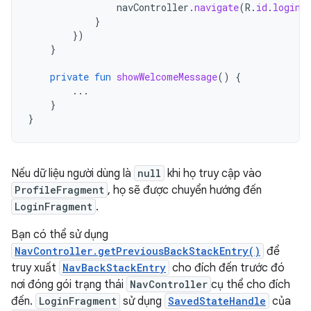
navController
.
navigate
(
R
.
id
.
login_
}
})
}
private
fun
showWelcomeMessage
()
{
...
}
}
Nếu dữ liệu người dùng là
null
khi họ truy cập vào
ProfileFragment
, họ sẽ được chuyển hướng đến
LoginFragment
.
Bạn có thể sử dụng
NavController.getPreviousBackStackEntry()
để
truy xuất
NavBackStackEntry
cho đích đến trước đó
nơi đóng gói trạng thái
NavController
cụ thể cho đích
đến.
LoginFragment
sử dụng
SavedStateHandle
của