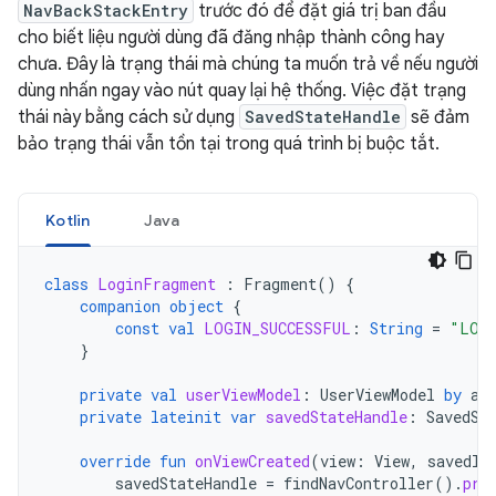
NavBackStackEntry
trước đó để đặt giá trị ban đầu
cho biết liệu người dùng đã đăng nhập thành công hay
chưa. Đây là trạng thái mà chúng ta muốn trả về nếu người
dùng nhấn ngay vào nút quay lại hệ thống. Việc đặt trạng
thái này bằng cách sử dụng
SavedStateHandle
sẽ đảm
bảo trạng thái vẫn tồn tại trong quá trình bị buộc tắt.
Kotlin
Java
class
LoginFragment
:
Fragment
()
{
companion
object
{
const
val
LOGIN_SUCCESSFUL
:
String
=
"LOGI
}
private
val
userViewModel
:
UserViewModel
by
ac
private
lateinit
var
savedStateHandle
:
SavedSt
override
fun
onViewCreated
(
view
:
View
,
savedIn
savedStateHandle
=
findNavController
().
pre