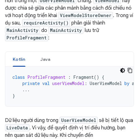
hơn trong một
UserViewModel
chung.
ViewModel
này
được chia sẻ giữa các phân mảnh bằng cách đối chiếu nó
với hoạt động triển khai
ViewModelStoreOwner
. Trong ví
dụ sau,
requireActivity()
phân giải thành
MainActivity
do
MainActivity
lưu trữ
ProfileFragment
:
Kotlin
Java
class
ProfileFragment
:
Fragment
()
{
private
val
userViewModel
:
UserViewModel
by
ac
...
}
Dữ liệu người dùng trong
UserViewModel
sẽ bị tiết lộ qua
LiveData
. Vì vậy, để quyết định vị trí điều hướng, bạn
nên quan sát dữ liệu này. Khi chuyển đến