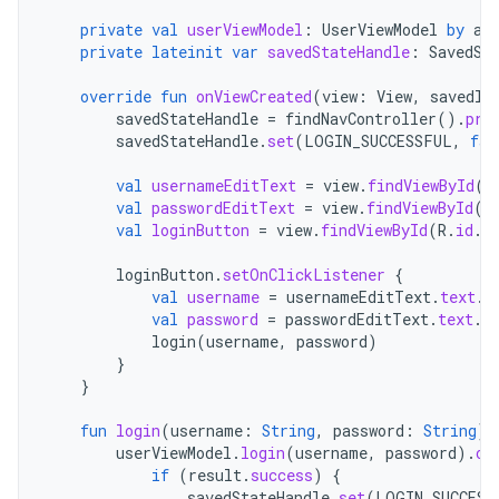
private
val
userViewModel
:
UserViewModel
by
ac
private
lateinit
var
savedStateHandle
:
SavedSt
override
fun
onViewCreated
(
view
:
View
,
savedIn
savedStateHandle
=
findNavController
().
pre
savedStateHandle
.
set
(
LOGIN_SUCCESSFUL
,
fal
val
usernameEditText
=
view
.
findViewById
(
R
val
passwordEditText
=
view
.
findViewById
(
R
val
loginButton
=
view
.
findViewById
(
R
.
id
.
l
loginButton
.
setOnClickListener
{
val
username
=
usernameEditText
.
text
.
t
val
password
=
passwordEditText
.
text
.
t
login
(
username
,
password
)
}
}
fun
login
(
username
:
String
,
password
:
String
)
userViewModel
.
login
(
username
,
password
).
ob
if
(
result
.
success
)
{
savedStateHandle
.
set
(
LOGIN_SUCCESS