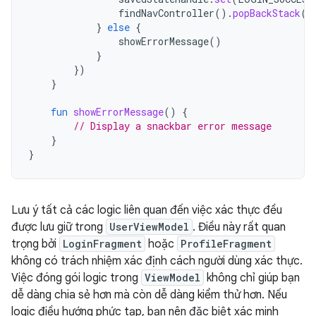
findNavController
().
popBackStack
()
}
else
{
showErrorMessage
()
}
})
}
fun
showErrorMessage
()
{
// Display a snackbar error message
}
}
Lưu ý tất cả các logic liên quan đến việc xác thực đều
được lưu giữ trong
UserViewModel
. Điều này rất quan
trọng bởi
LoginFragment
hoặc
ProfileFragment
không có trách nhiệm xác định cách người dùng xác thực.
Việc đóng gói logic trong
ViewModel
không chỉ giúp bạn
dễ dàng chia sẻ hơn mà còn dễ dàng kiểm thử hơn. Nếu
logic điều hướng phức tạp, bạn nên đặc biệt xác minh