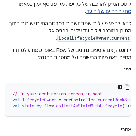
לתוכן הניתן להרכבה של כל יעד. מידע נוסף זמין במאמר
מחזור החיים של היעד
.
כדאי לבצע פעולות שמתחשבות במחזור החיים ישירות בתוך
התוכן המורכב של היעד על ידי הפניה אל
.
LocalLifecycleOwner.current
לדוגמה, אם אוספים נתונים של Flow באופן שמודע למחזור
החיים באמצעות הרשומה של מחסנית החזרה:
לפני:
// In your destination screen or host
val
lifecycleOwner
=
navController
.
currentBackStac
val
state
by
flow
.
collectAsStateWithLifecycle
(
life
אחרי: