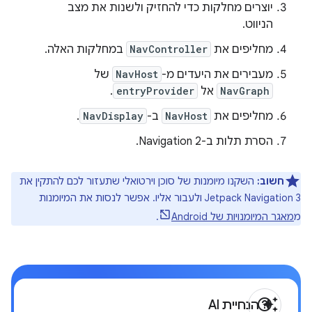
יוצרים מחלקות כדי להחזיק ולשנות את מצב
הניווט.
מחליפים את
NavController
במחלקות האלה.
מעבירים את היעדים מ-
NavHost
של
NavGraph
אל
entryProvider
.
מחליפים את
NavHost
ב-
NavDisplay
.
הסרת תלות ב-Navigation 2.
חשוב:
השקנו מיומנות של סוכן וירטואלי שתעזור לכם להתקין את
Jetpack Navigation 3 ולעבור אליו. אפשר לנסות את המיומנות
מ
מאגר המיומנויות של Android
.
help_outline
auto_awesome
הנחיית AI