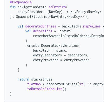
@Composable
fun
NavigationState
.
toEntries
(
entryProvider
:
(
NavKey
)
-
>
NavEntry<NavKey>
):
SnapshotStateList<NavEntry<NavKey>
>
{
val
decoratedEntries
=
backStacks
.
mapValues
{
val
decorators
=
listOf
(
rememberSaveableStateHolderNavEntryDec
)
rememberDecoratedNavEntries
(
backStack
=
stack
,
entryDecorators
=
decorators
,
entryProvider
=
entryProvider
)
}
return
stacksInUse
.
flatMap
{
decoratedEntries
[
it
]
?:
emptyLi
.
toMutableStateList
()
}