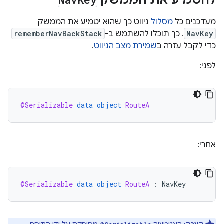
להטמיע את הממשק
מעדכנים כל
מסלול
ניווט כך שהוא יטמיע את הממשק
NavKey
. כך תוכלו להשתמש ב-
rememberNavBackStack
כדי לקבל עזרה ב
שמירת מצב הניווט
.
לפני:
@Serializable
data
object
RouteA
אחרי:
@Serializable
data
object
RouteA
:
NavKey