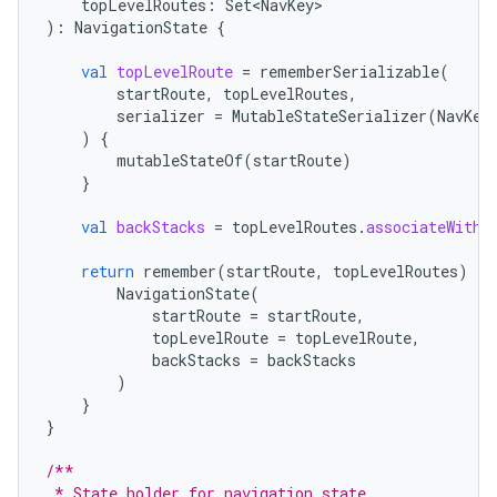
topLevelRoutes
:
Set<NavKey>
):
NavigationState
{
val
topLevelRoute
=
rememberSerializable
(
startRoute
,
topLevelRoutes
,
serializer
=
MutableStateSerializer
(
NavKey
)
{
mutableStateOf
(
startRoute
)
}
val
backStacks
=
topLevelRoutes
.
associateWith
return
remember
(
startRoute
,
topLevelRoutes
)
{
NavigationState
(
startRoute
=
startRoute
,
topLevelRoute
=
topLevelRoute
,
backStacks
=
backStacks
)
}
}
/**
 * State holder for navigation state.