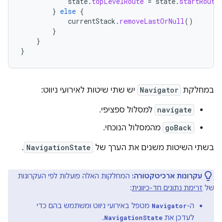
state
.
topLevelRoute
=
state
.
startRoute
}
else
{
currentStack
.
removeLastOrNull
()
}
}
}
במחלקת
Navigator
יש שתי שיטות לאירועי ניווט:
navigate
למסלול ספציפי.
goBack
מהמסלול הנוכחי.
בשתי השיטות משנים את הערך של
NavigationState
.
עקרונות ארכיטקטורה:
המחלקות האלה פועלות לפי העקרונות
של
זרימת נתונים חד-כיוונית
:
ה-
מטפל באירועי ניווט ומשתמש בהם כדי
Navigator
לעדכן את
.
NavigationState