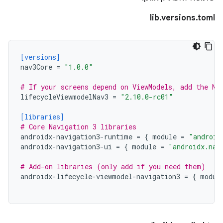
lib.versions.toml
[versions]
nav3Core
=
"1.0.0"
# If your screens depend on ViewModels, add the Na
lifecycleViewmodelNav3
=
"2.10.0-rc01"
[libraries]
# Core Navigation 3 libraries
androidx-navigation3-runtime
=
{
module
=
"android
androidx-navigation3-ui
=
{
module
=
"androidx.nav
# Add-on libraries (only add if you need them)
androidx-lifecycle-viewmodel-navigation3
=
{
modul