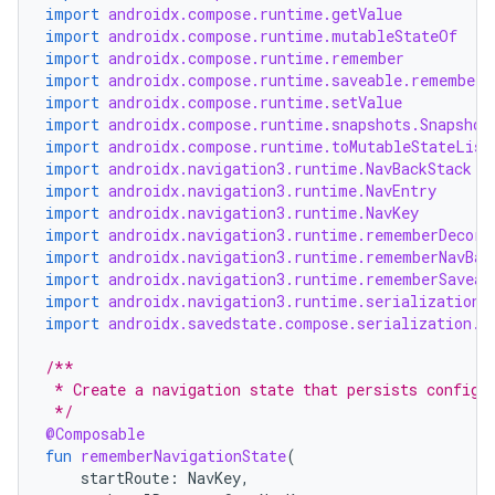
import
androidx.compose.runtime.getValue
import
androidx.compose.runtime.mutableStateOf
import
androidx.compose.runtime.remember
import
androidx.compose.runtime.saveable.rememberS
import
androidx.compose.runtime.setValue
import
androidx.compose.runtime.snapshots.Snapshot
import
androidx.compose.runtime.toMutableStateList
import
androidx.navigation3.runtime.NavBackStack
import
androidx.navigation3.runtime.NavEntry
import
androidx.navigation3.runtime.NavKey
import
androidx.navigation3.runtime.rememberDecora
import
androidx.navigation3.runtime.rememberNavBac
import
androidx.navigation3.runtime.rememberSaveab
import
androidx.navigation3.runtime.serialization.
import
androidx.savedstate.compose.serialization.s
/**
 * Create a navigation state that persists config 
 */
@Composable
fun
rememberNavigationState
(
startRoute
:
NavKey
,