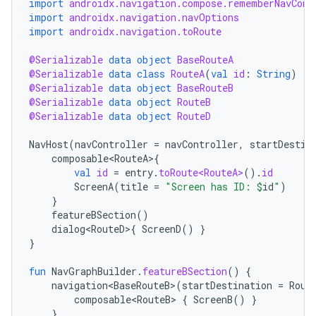
import
androidx.navigation.compose.rememberNavCont
import
androidx.navigation.navOptions
import
androidx.navigation.toRoute
@Serializable
data
object
BaseRouteA
@Serializable
data
class
RouteA
(
val
id
:
String
)
@Serializable
data
object
BaseRouteB
@Serializable
data
object
RouteB
@Serializable
data
object
RouteD
NavHost
(
navController
=
navController
,
startDestin
composable<RouteA>
{
val
id
=
entry
.
toRoute<RouteA>
().
id
ScreenA
(
title
=
"Screen has ID: 
$
id
"
)
}
featureBSection
()
dialog<RouteD>
{
ScreenD
()
}
}
fun
NavGraphBuilder
.
featureBSection
()
{
navigation<BaseRouteB>
(
startDestination
=
Rout
composable<RouteB>
{
ScreenB
()
}
}