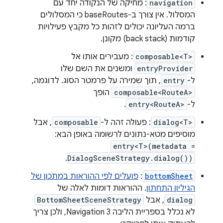
navigation
: מחיקה של הנקודה יחד עם
המסלול. אין צורך ב-baseRoutes כי המסלולים
ברמה העליונה יכולים לזהות כל מקבץ פעילויות
קודמות (back stack) מקונן.
composable<T>
: מעבירים אותו אל
entryProvider
ומשנים את השם שלו
ל-
entry
, תוך שמירה על פרמטר הסוג. לדוגמה,
composable<RouteA>
הופך
ל-
entry<RouteA>
.
dialog<T>
: פעולה זהה ל-
composable
, אבל
מוסיפים מטא-נתונים לרשומה באופן הבא:
entry<T>(metadata =
.
DialogSceneStrategy.dialog())
bottomSheet
:
פועלים לפי ההוראות במתכון של
הגיליון התחתון
. ההוראות דומות לאלה של
dialog
, אבל
BottomSheetSceneStrategy
לא נכלל בספריית הליבה Navigation 3, ולכן צריך