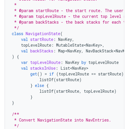
 *
 * @param startRoute - the start route. The user w
 * @param topLevelRoute - the current top level ro
 * @param backStacks - the back stacks for each to
 */
class
NavigationState
(
val
startRoute
:
NavKey
,
topLevelRoute
:
MutableState<NavKey>
,
val
backStacks
:
Map<NavKey
,
NavBackStack<NavKe
)
{
var
topLevelRoute
:
NavKey
by
topLevelRoute
val
stacksInUse
:
List<NavKey>
get
()
=
if
(
topLevelRoute
==
startRoute
)
{
listOf
(
startRoute
)
}
else
{
listOf
(
startRoute
,
topLevelRoute
)
}
}
/**
 * Convert NavigationState into NavEntries.
 */