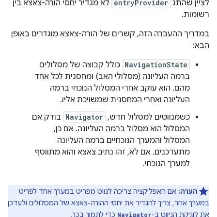
לציין שהתג
entryProvider
לא מגדיר יחסי הורה-צאצא בין
רשומות.
במדריך ההעברה הזה, קשרים של הורה-צאצא מוגדרים באופן
הבא:
NavigationState
כולל קבוצה של מסלולים
ברמה העליונה (מסלולי האב) ומחסנית לכל אחד
מהם. הוא עוקב אחרי המסלול הנוכחי ברמה
העליונה ואחרי המחסנית שמשויכת אליו.
כשמנווטים למסלול חדש,
Navigator
בודק אם
המסלול הוא מסלול ברמה העליונה. אם כן,
המסלול והמערך הנוכחיים ברמה העליונה
מתעדכנים. אם לא, זהו נתיב צאצא והוא מתווסף
למערך הנוכחי.
הערה:
אם האפליקציה צריכה לנווט מפריט במערך אחד לפריט
במערך אחר, צריך להגדיר את יחסי ההורה-צאצא של המסלולים ולעדכן
את לוגיקת הניווט ב-
כדי לתמוך בכך.
Navigator