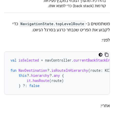
בהיררכיה מהערך הנוכחי במקבץ פעילויות
קודמות (back stack) כדי למצוא אותו.
משתמשים ב-
NavigationState.topLevelRoute
כדי
לקבוע את הפריט שנבחר כרגע בסרגל הניווט.
לפני:
val
isSelected
=
navController
.
currentBackStackEnt
fun
NavDestination
?.
isRouteInHierarchy
(
route
:
KCla
this
?.
hierarchy
?.
any
{
it
.
hasRoute
(
route
)
}
?:
false
אחרי: