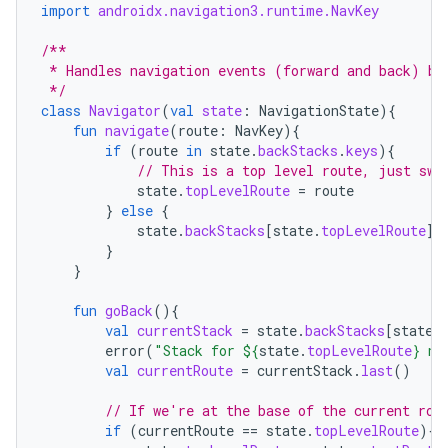
import
androidx.navigation3.runtime.NavKey
/**
 * Handles navigation events (forward and back) by
 */
class
Navigator
(
val
state
:
NavigationState
){
fun
navigate
(
route
:
NavKey
){
if
(
route
in
state
.
backStacks
.
keys
){
// This is a top level route, just swi
state
.
topLevelRoute
=
route
}
else
{
state
.
backStacks
[
state
.
topLevelRoute
]?
}
}
fun
goBack
(){
val
currentStack
=
state
.
backStacks
[
state
.
error
(
"Stack for 
${
state
.
topLevelRoute
}
 no
val
currentRoute
=
currentStack
.
last
()
// If we're at the base of the current rou
if
(
currentRoute
==
state
.
topLevelRoute
){