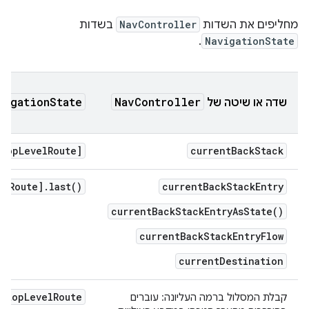
מחליפים את השדות
NavController
בשדות
.
NavigationState
vigationState
NavController
שדה או שיטה של
[topLevelRoute]
currentBackStack
elRoute].last()
currentBackStackEntry
currentBackStackEntryAsState()
currentBackStackEntryFlow
currentDestination
topLevelRoute
קבלת המסלול ברמה העליונה: עוברים