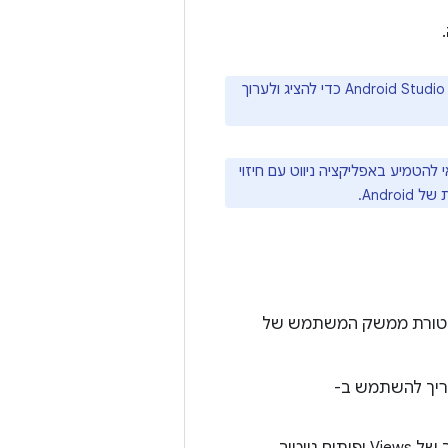
של Android Studio כדי להציג ולערוך
סף ניווט חזוי אחורה, שפועל עם רכיב הניווט במכשירי Android. כדאי להטמיע באפליקציה ניווט עם חיזוי
Andr.
יטקטורת ממשק המשתמש של
יקציה שלכם מבוססת לחלוטין על Jetpack Compose, צריך להשתמש ב-