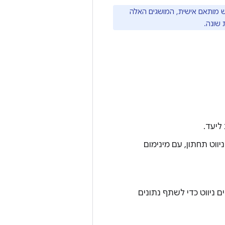
ות או ב-framework של ממשק משתמש מותאם אישית, המושגים האלה
 שונה.
ליעד.
יווט תחתון, עם מינימום
 ניווט כדי לשתף נתונים