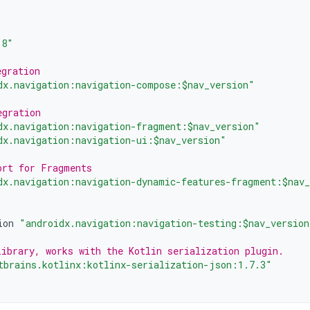
.8"
egration
dx.navigation:navigation-compose:$nav_version"
egration
dx.navigation:navigation-fragment:$nav_version"
dx.navigation:navigation-ui:$nav_version"
ort for Fragments
dx.navigation:navigation-dynamic-features-fragment:$nav
ion
"androidx.navigation:navigation-testing:$nav_version
library, works with the Kotlin serialization plugin.
tbrains.kotlinx:kotlinx-serialization-json:1.7.3"