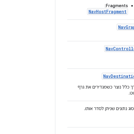
:
Fragments
NavHostFragment
NavGra
NavControll
NavDestinati
ך כלל נוצר כשמגדירים את גרף
וט.
וג נתונים שניתן לסדר אותו.