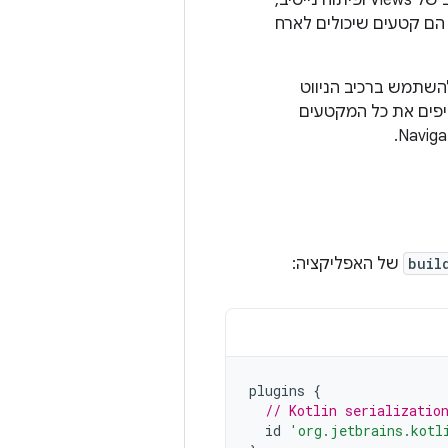
: אם האפליקציה שלכם משתמשת ב-Views או בשילוב של Views ופיתוח נייטיב,
מקטע (fragment). יעדים בתרשים הם קטעים שיכולים לארח
 היא להמשיך להשתמש ברכיב הניווט
ים מסכים בודדים ל-Compose. אחרי שמחליפים את כל המקטעים
buil
של האפליקציה:
plugins
{
// Kotlin serializatio
id
'org.jetbrains.kotl