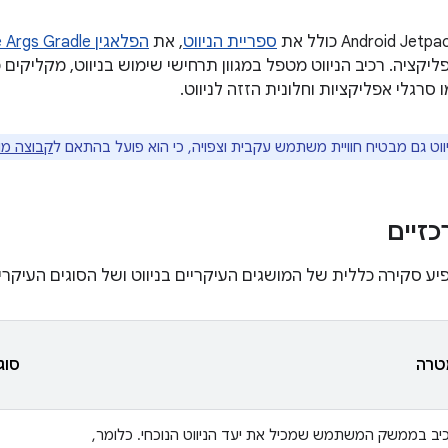
ספריית הניווט
, את
הפלאגין Safe Args Gradle
ליקציה. רכיב הניווט מטפל במגוון תרחישי שימוש בניווט, מקליקים
 סרגלי אפליקציות וחלונית הזזה לניווט.
ווט גם מבטיח חוויית משתמש עקבית וצפויה, כי הוא פועל בהתאם ל
קבוצה מו
זיים
ע סקירה כללית של המושגים העיקריים בניווט ושל הסוגים העי
טרה
סוג
יב בממשק המשתמש שמכיל את יעד הניווט הנוכחי. כלומר,