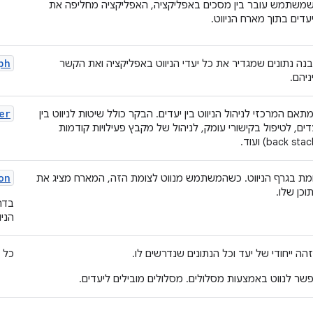
משתמש עובר בין מסכים באפליקציה, האפליקציה מחליפה את
עדים בתוך מארח הניווט.
ph
נה נתונים שמגדיר את כל יעדי הניווט באפליקציה ואת הקשר
ניהם.
er
תאם המרכזי לניהול הניווט בין יעדים. הבקר כולל שיטות לניווט בין
דים, לטיפול בקישורי עומק, לניהול של מקבץ פעילויות קודמות
on
מת בגרף הניווט. כשהמשתמש מנווט לצומת הזה, המארח מציג את
וכן שלו.
בדר
הניו
הה ייחודי של יעד וכל הנתונים שנדרשים לו.
כל ס
שר לנווט באמצעות מסלולים. מסלולים מובילים ליעדים.