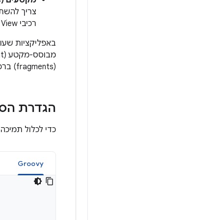
מקטעים (fragments)
רכיבי View רגילים, תוכן Compose או שילוב של שניהם.
(fragments) ברכיבי Composable, אפשר להעביר את גרף הניווט אל Navigation Compose.
הגדרת הס
כדי לכלול תמיכה
Groovy