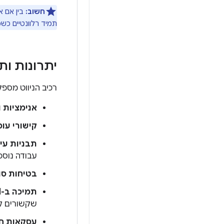
חשוב:
תמיד רלוונטיים כש
יתרונות ות
רכיב הניווט מספק
אנימציות 
קישורי עומ
תבניות ע
עבודה נוספ
בטיחות סוג
תמיכה ב-ViewModel:
שקשורים ל
עסקאות חל