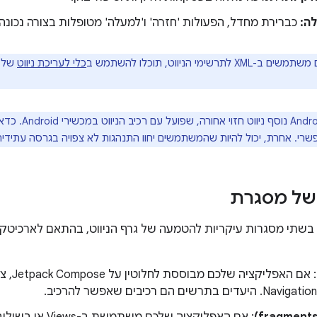
ה:
כברירת מחדל, הפעולות 'חזרה' ו'למעלה' מטופלות בצורה נכונה.
X לתרשימי הניווט, תוכלו להשתמש ב
כלי לעריכת ניווט
ב-Android 13 נו
. אחרת, יכול להיות שהמשתמשים יחוו התנהגות לא צפויה בגרסה עתידית של oid
של מסגרת
מך בשתי מסגרות עיקריות להטמעה של גרף הניווט, בהתאם לארכ
: אם האפל
תרשים הם רכיבים שאפשר להרכיב.