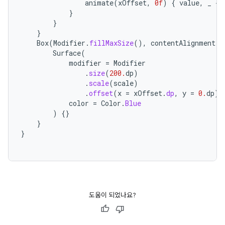
animate
(
xOffset
,
0f
)
{
value
,
_
->
}
}
}
Box
(
Modifier
.
fillMaxSize
(),
contentAlignment
=
Surface
(
modifier
=
Modifier
.
size
(
200.
dp
)
.
scale
(
scale
)
.
offset
(
x
=
xOffset
.
dp
,
y
=
0.
dp
),
color
=
Color
.
Blue
)
{}
}
}
도움이 되었나요?