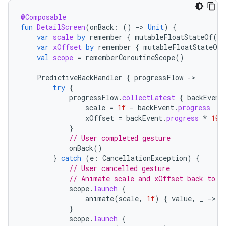
@Composable
fun
DetailScreen
(
onBack
:
()
->
Unit
)
{
var
scale
by
remember
{
mutableFloatStateOf
(
1f
var
xOffset
by
remember
{
mutableFloatStateOf
(
val
scope
=
rememberCoroutineScope
()
PredictiveBackHandler
{
progressFlow
->
try
{
progressFlow
.
collectLatest
{
backEvent
scale
=
1f
-
backEvent
.
progress
xOffset
=
backEvent
.
progress
*
100
}
// User completed gesture
onBack
()
}
catch
(
e
:
CancellationException
)
{
// User cancelled gesture
// Animate scale and xOffset back to 1
scope
.
launch
{
animate
(
scale
,
1f
)
{
value
,
_
->
s
}
scope
.
launch
{