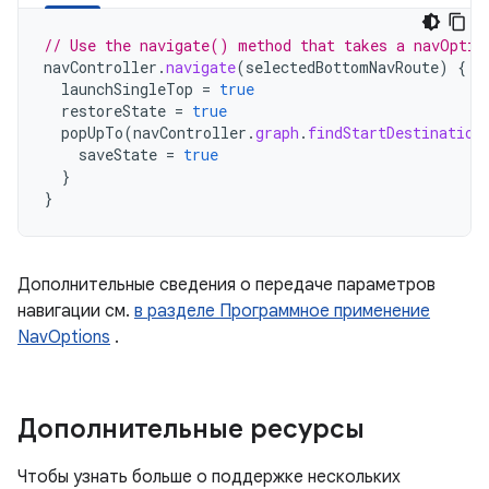
// Use the navigate() method that takes a navOptio
navController
.
navigate
(
selectedBottomNavRoute
)
{
launchSingleTop
=
true
restoreState
=
true
popUpTo
(
navController
.
graph
.
findStartDestination
saveState
=
true
}
}
Дополнительные сведения о передаче параметров
навигации см.
в разделе Программное применение
NavOptions
.
Дополнительные ресурсы
Чтобы узнать больше о поддержке нескольких