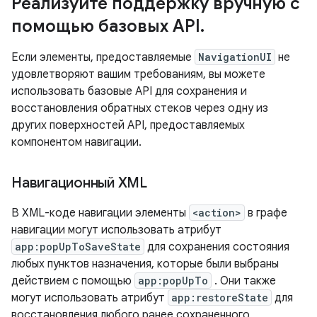
Реализуйте поддержку вручную с
помощью базовых API
.
Если элементы, предоставляемые
NavigationUI
не
удовлетворяют вашим требованиям, вы можете
использовать базовые API для сохранения и
восстановления обратных стеков через одну из
других поверхностей API, предоставляемых
компонентом навигации.
Навигационный XML
В XML-коде навигации элементы
<action>
в графе
навигации могут использовать атрибут
app:popUpToSaveState
для сохранения состояния
любых пунктов назначения, которые были выбраны
действием с помощью
app:popUpTo
. Они также
могут использовать атрибут
app:restoreState
для
восстановления любого ранее сохраненного