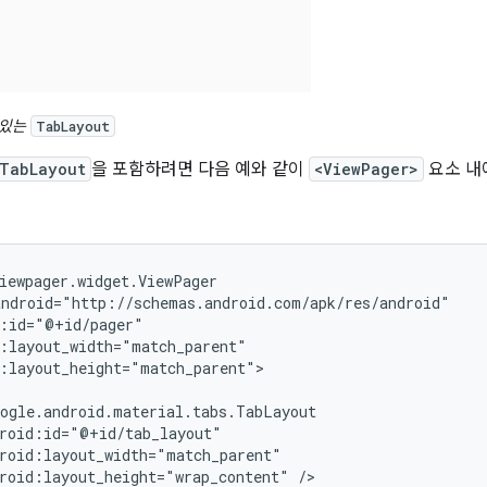
 있는
TabLayout
TabLayout
을 포함하려면 다음 예와 같이
<ViewPager>
요소 내
:layout_height="match_parent">

roid:layout_height="wrap_content"
/>
