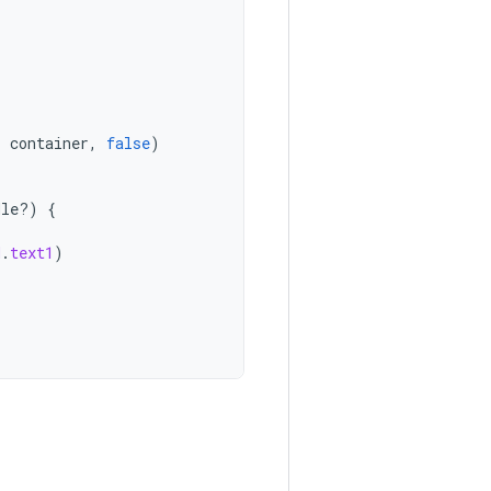
,
container
,
false
)
dle?)
{
d
.
text1
)