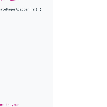
tatePagerAdapter
(
fm
)
{
ct in your