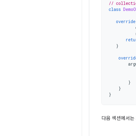
// collecti
class
DemoO
override
retu
}
overrid
arg
}
}
}
다음 섹션에서는 