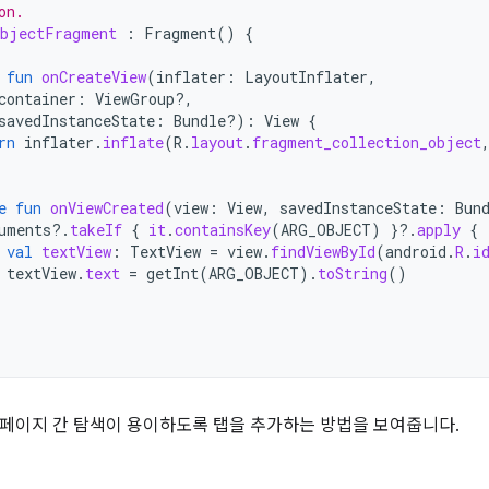
on.
bjectFragment
:
Fragment
()
{
fun
onCreateView
(
inflater
:
LayoutInflater
,
container
:
ViewGroup?,
savedInstanceState
:
Bundle?)
:
View
{
rn
inflater
.
inflate
(
R
.
layout
.
fragment_collection_object
e
fun
onViewCreated
(
view
:
View
,
savedInstanceState
:
Bun
uments
?.
takeIf
{
it
.
containsKey
(
ARG_OBJECT
)
}
?.
apply
{
val
textView
:
TextView
=
view
.
findViewById
(
android
.
R
.
i
textView
.
text
=
getInt
(
ARG_OBJECT
).
toString
()
페이지 간 탐색이 용이하도록 탭을 추가하는 방법을 보여줍니다.