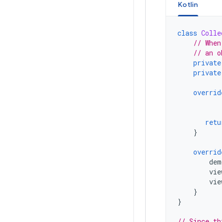
Kotlin
class
Colle
// When
// an o
private
private
overrid
retu
}
overrid
dem
vie
vie
}
}
// Since th