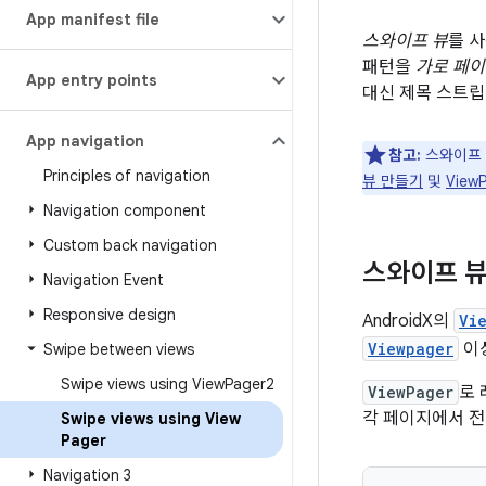
App manifest file
스와이프 뷰
를 
패턴을
가로 페
App entry points
대신 제목 스트립
App navigation
참고:
스와이프 
Principles of navigation
뷰 만들기
및
View
Navigation component
Custom back navigation
스와이프 뷰
Navigation Event
Responsive design
AndroidX의
Vi
Viewpager
이
Swipe between views
Swipe views using View
Pager2
ViewPager
로
각 페이지에서 전
Swipe views using View
Pager
Navigation 3