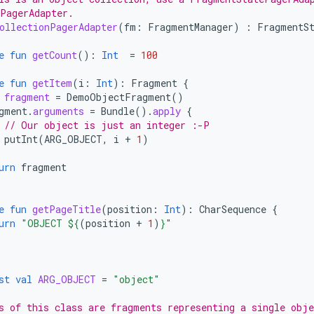
PagerAdapter.
ollectionPagerAdapter
(
fm
:
FragmentManager
)
:
FragmentS
e
fun
getCount
():
Int
=
100
e
fun
getItem
(
i
:
Int
):
Fragment
{
fragment
=
DemoObjectFragment
()
gment
.
arguments
=
Bundle
().
apply
{
// Our object is just an integer :-P
putInt
(
ARG_OBJECT
,
i
+
1
)
urn
fragment
e
fun
getPageTitle
(
position
:
Int
):
CharSequence
{
urn
"OBJECT 
${
(
position
+
1
)
}
"
st
val
ARG_OBJECT
=
"object"
s of this class are fragments representing a single obje