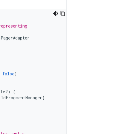
representing
nPagerAdapter
false
)
dle?)
{
ildFragmentManager
)
pter, not a