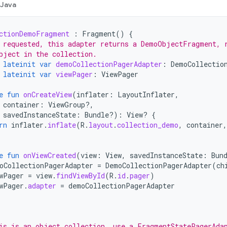
Java
ctionDemoFragment
:
Fragment
()
{
 requested, this adapter returns a DemoObjectFragment, 
bject in the collection.
lateinit
var
demoCollectionPagerAdapter
:
DemoCollectio
lateinit
var
viewPager
:
ViewPager
e
fun
onCreateView
(
inflater
:
LayoutInflater
,
container
:
ViewGroup?,
savedInstanceState
:
Bundle?)
:
View? 
{
rn
inflater
.
inflate
(
R
.
layout
.
collection_demo
,
container
,
e
fun
onViewCreated
(
view
:
View
,
savedInstanceState
:
Bun
oCollectionPagerAdapter
=
DemoCollectionPagerAdapter
(
ch
wPager
=
view
.
findViewById
(
R
.
id
.
pager
)
wPager
.
adapter
=
demoCollectionPagerAdapter
is is an object collection, use a FragmentStatePagerAda