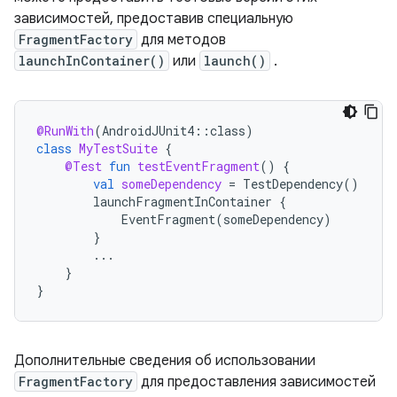
зависимостей, предоставив специальную
FragmentFactory
для методов
launchInContainer()
или
launch()
.
@RunWith
(
AndroidJUnit4
::
class
)
class
MyTestSuite
{
@Test
fun
testEventFragment
()
{
val
someDependency
=
TestDependency
()
launchFragmentInContainer
{
EventFragment
(
someDependency
)
}
...
}
}
Дополнительные сведения об использовании
FragmentFactory
для предоставления зависимостей