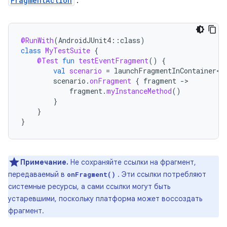
FragmentAction
:
@RunWith
(
AndroidJUnit4
::
class
)
class
MyTestSuite
{
@Test
fun
testEventFragment
()
{
val
scenario
=
launchFragmentInContainer<E
scenario
.
onFragment
{
fragment
-
fragment
.
myInstanceMethod
()
}
}
}
Примечание.
Не сохраняйте ссылки на фрагмент,
передаваемый в
. Эти ссылки потребляют
onFragment()
системные ресурсы, а сами ссылки могут быть
устаревшими, поскольку платформа может воссоздать
фрагмент.