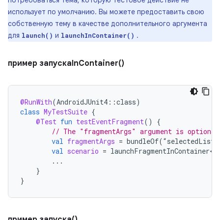
потребоваться тема, которую тестовое действие не
использует по умолчанию. Вы можете предоставить свою
собственную тему в качестве дополнительного аргумента
для
и
.
launch()
launchInContainer()
пример запускаInContainer()
@RunWith
(
AndroidJUnit4
::
class
)
class
MyTestSuite
{
@Test
fun
testEventFragment
()
{
// The "fragmentArgs" argument is optional
val
fragmentArgs
=
bundleOf
(
“
selectedListI
val
scenario
=
launchFragmentInContainer<E
...
}
}
пример запуска()