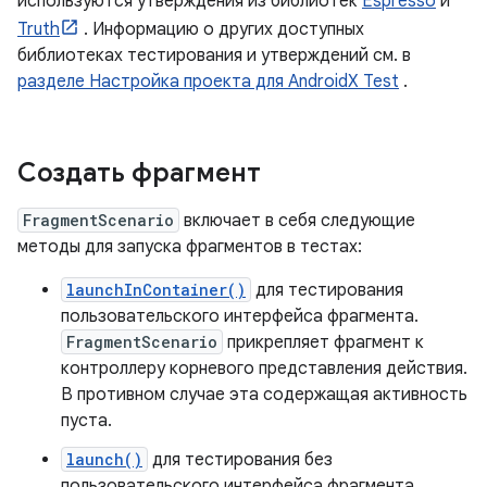
используются утверждения из библиотек
Espresso
и
Truth
. Информацию о других доступных
библиотеках тестирования и утверждений см. в
разделе Настройка проекта для AndroidX Test
.
Создать фрагмент
FragmentScenario
включает в себя следующие
методы для запуска фрагментов в тестах:
launchInContainer()
для тестирования
пользовательского интерфейса фрагмента.
FragmentScenario
прикрепляет фрагмент к
контроллеру корневого представления действия.
В противном случае эта содержащая активность
пуста.
launch()
для тестирования без
пользовательского интерфейса фрагмента.