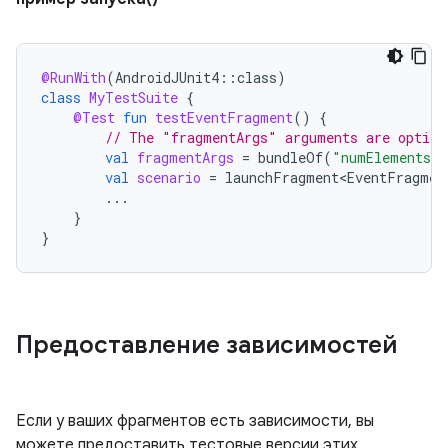
@RunWith
(
AndroidJUnit4
::
class
)
class
MyTestSuite
{
@Test
fun
testEventFragment
()
{
// The "fragmentArgs" arguments are option
val
fragmentArgs
=
bundleOf
(
"numElements"
val
scenario
=
launchFragment<EventFragmen
...
}
}
Предоставление зависимостей
Если у ваших фрагментов есть зависимости, вы
можете предоставить тестовые версии этих