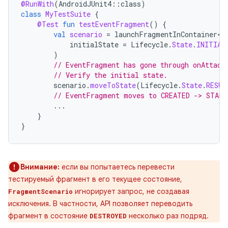
@RunWith
(
AndroidJUnit4
::
class
)
class
MyTestSuite
{
@Test
fun
testEventFragment
()
{
val
scenario
=
launchFragmentInContainer<E
initialState
=
Lifecycle
.
State
.
INITIAL
)
// EventFragment has gone through onAttach
// Verify the initial state.
scenario
.
moveToState
(
Lifecycle
.
State
.
RESUM
// EventFragment moves to CREATED -> START
...
}
}
Внимание:
если вы попытаетесь перевести
тестируемый фрагмент в его текущее состояние,
игнорирует запрос, не создавая
FragmentScenario
исключения. В частности, API позволяет переводить
фрагмент в состояние
несколько раз подряд.
DESTROYED