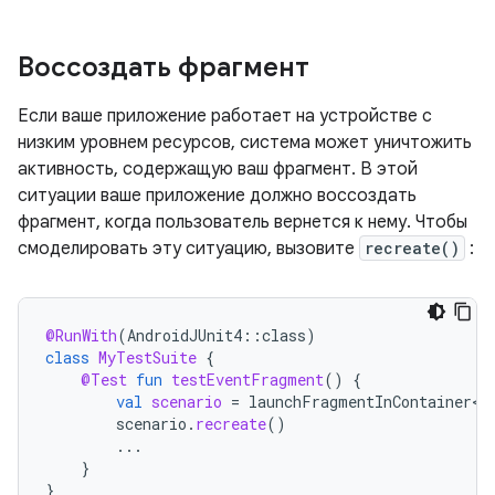
Воссоздать фрагмент
Если ваше приложение работает на устройстве с
низким уровнем ресурсов, система может уничтожить
активность, содержащую ваш фрагмент. В этой
ситуации ваше приложение должно воссоздать
фрагмент, когда пользователь вернется к нему. Чтобы
смоделировать эту ситуацию, вызовите
recreate()
:
@RunWith
(
AndroidJUnit4
::
class
)
class
MyTestSuite
{
@Test
fun
testEventFragment
()
{
val
scenario
=
launchFragmentInContainer<E
scenario
.
recreate
()
...
}
}