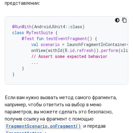
представлении:
@RunWith
(
AndroidJUnit4
::
class
)
class
MyTestSuite
{
@Test
fun
testEventFragment
()
{
val
scenario
=
launchFragmentInContainer<E
onView
(
withId
(
R
.
id
.
refresh
)).
perform
(
click
// Assert some expected behavior
...
}
}
Если вам нужно вызвать метод самого фрагмента,
например, чтобы ответить на выбор в меню
параметров, вы можете сделать это безопасно,
получив ссылку на фрагмент с помощью
FragmentScenario.onFragment()
и передав