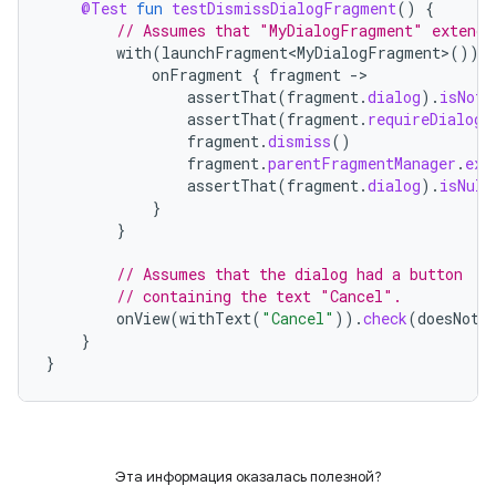
@Test
fun
testDismissDialogFragment
()
{
// Assumes that "MyDialogFragment" extends
with
(
launchFragment<MyDialogFragment>
())
onFragment
{
fragment
-
assertThat
(
fragment
.
dialog
).
isNotN
assertThat
(
fragment
.
requireDialog
(
fragment
.
dismiss
()
fragment
.
parentFragmentManager
.
exe
assertThat
(
fragment
.
dialog
).
isNull
}
}
// Assumes that the dialog had a button
// containing the text "Cancel".
onView
(
withText
(
"Cancel"
)).
check
(
doesNotE
}
}
Эта информация оказалась полезной?