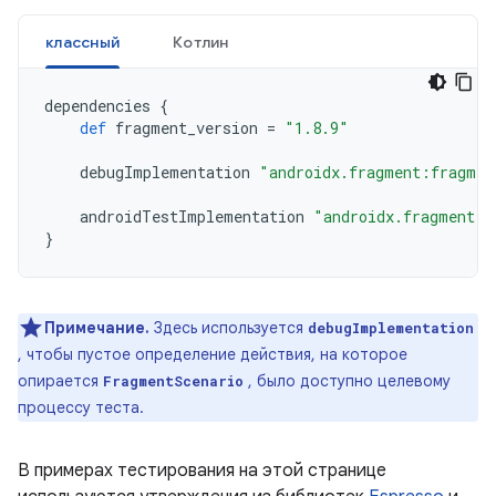
классный
Котлин
dependencies
{
def
fragment_version
=
"1.8.9"
debugImplementation
"androidx.fragment:fragmen
androidTestImplementation
"androidx.fragment:f
}
Примечание.
Здесь используется
debugImplementation
, чтобы пустое определение действия, на которое
опирается
, было доступно целевому
FragmentScenario
процессу теста.
В примерах тестирования на этой странице