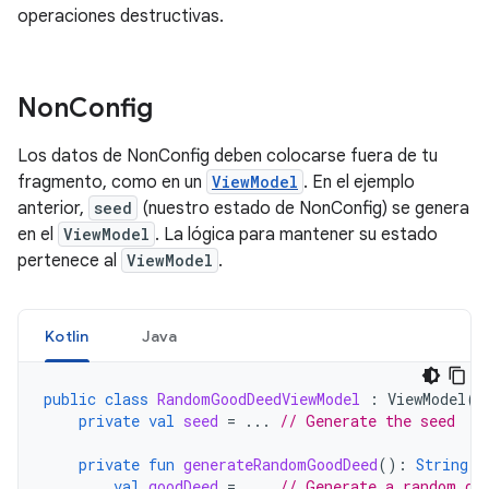
operaciones destructivas.
Non
Config
Los datos de NonConfig deben colocarse fuera de tu
fragmento, como en un
ViewModel
. En el ejemplo
anterior,
seed
(nuestro estado de NonConfig) se genera
en el
ViewModel
. La lógica para mantener su estado
pertenece al
ViewModel
.
Kotlin
Java
public
class
RandomGoodDeedViewModel
:
ViewModel
()
private
val
seed
=
...
// Generate the seed
private
fun
generateRandomGoodDeed
():
String
{
val
goodDeed
=
...
// Generate a random go