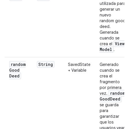
utilizada para
generar un
nuevo
random good
deed.
Generada
cuando se
View
crea el
Model
.
random
String
SavedState
Generado
Good
+ Variable
cuando se
Deed
crea el
fragmento
por primera
random
vez.
Good
Deed
se guarda
para
garantizar
que los
usuarios vean