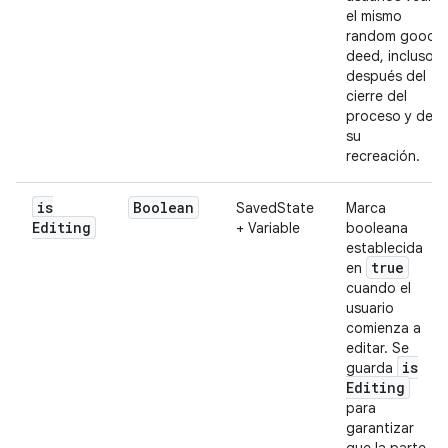
el mismo
random good
deed, incluso
después del
cierre del
proceso y de
su
recreación.
is
Boolean
SavedState
Marca
Editing
+ Variable
booleana
establecida
true
en
cuando el
usuario
comienza a
editar. Se
is
guarda
Editing
para
garantizar
que la parte