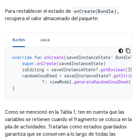
Para restablecer el estado de
onCreate(Bundle)
,
recupera el valor almacenado del paquete:
Kotlin
Java
override
fun
onCreate
(
savedInstanceState
:
Bundle?)
super
.
onCreate
(
savedInstanceState
)
isEditing
=
savedInstanceState
?.
getBoolean
(
IS_
randomGoodDeed
=
savedInstanceState
?.
getString
?:
viewModel
.
generateRandomGoodDeed
()
}
Como se mencionó en la Tabla 1, ten en cuenta que las
variables se retienen cuando el fragmento se coloca en la
pila de actividades. Tratarlas como estados guardados
garantiza que se conserven a lo largo de todas las