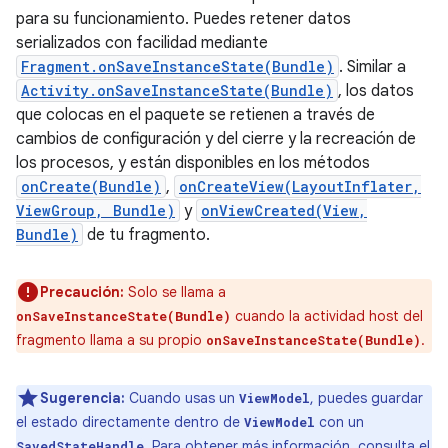
para su funcionamiento. Puedes retener datos
serializados con facilidad mediante
Fragment.onSaveInstanceState(Bundle)
. Similar a
Activity.onSaveInstanceState(Bundle)
, los datos
que colocas en el paquete se retienen a través de
cambios de configuración y del cierre y la recreación de
los procesos, y están disponibles en los métodos
onCreate(Bundle)
,
onCreateView(LayoutInflater,
ViewGroup, Bundle)
y
onViewCreated(View,
Bundle)
de tu fragmento.
Precaución:
Solo se llama a
cuando la actividad host del
onSaveInstanceState(Bundle)
fragmento llama a su propio
.
onSaveInstanceState(Bundle)
Sugerencia:
Cuando usas un
, puedes guardar
ViewModel
el estado directamente dentro de
con un
ViewModel
. Para obtener más información, consulta el
SavedStateHandle