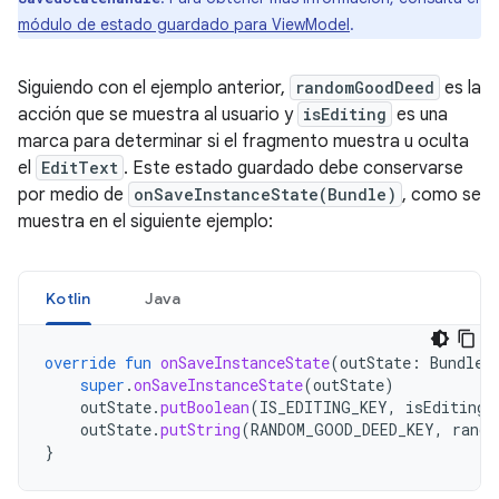
módulo de estado guardado para ViewModel
.
Siguiendo con el ejemplo anterior,
randomGoodDeed
es la
acción que se muestra al usuario y
isEditing
es una
marca para determinar si el fragmento muestra u oculta
el
EditText
. Este estado guardado debe conservarse
por medio de
onSaveInstanceState(Bundle)
, como se
muestra en el siguiente ejemplo:
Kotlin
Java
override
fun
onSaveInstanceState
(
outState
:
Bundle
)
super
.
onSaveInstanceState
(
outState
)
outState
.
putBoolean
(
IS_EDITING_KEY
,
isEditing
)
outState
.
putString
(
RANDOM_GOOD_DEED_KEY
,
rando
}