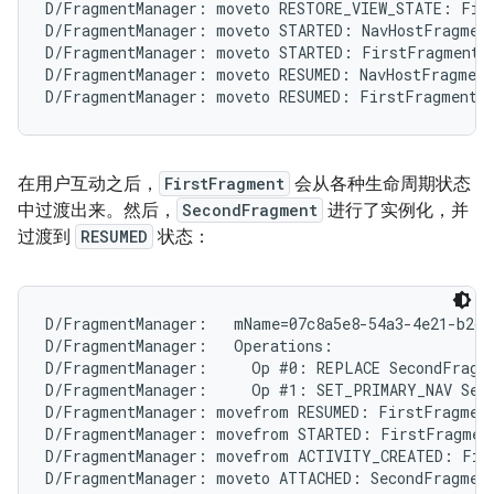
D/FragmentManager: moveto RESTORE_VIEW_STATE: Firs
D/FragmentManager: moveto STARTED: NavHostFragment
D/FragmentManager: moveto STARTED: FirstFragment{c
D/FragmentManager: moveto RESUMED: NavHostFragment
在用户互动之后，
FirstFragment
会从各种生命周期状态
中过渡出来。然后，
SecondFragment
进行了实例化，并
过渡到
RESUMED
状态：
D/FragmentManager:   mName=07c8a5e8-54a3-4e21-b2cc
D/FragmentManager:   Operations:

D/FragmentManager:     Op #0: REPLACE SecondFragme
D/FragmentManager:     Op #1: SET_PRIMARY_NAV Seco
D/FragmentManager: movefrom RESUMED: FirstFragment
D/FragmentManager: movefrom STARTED: FirstFragment
D/FragmentManager: movefrom ACTIVITY_CREATED: Firs
D/FragmentManager: moveto ATTACHED: SecondFragment