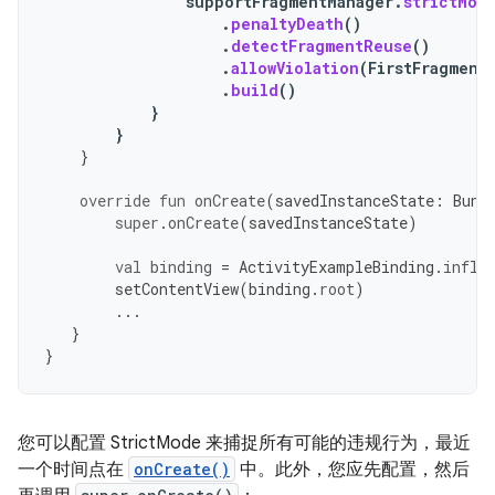
supportFragmentManager
.
strictMod
.
penaltyDeath
()
.
detectFragmentReuse
()
.
allowViolation
(
FirstFragment
.
build
()
}
}
}
override
fun
onCreate
(
savedInstanceState
:
Bund
super
.
onCreate
(
savedInstanceState
)
val
binding
=
ActivityExampleBinding
.
infla
setContentView
(
binding
.
root
)
...
}
}
您可以配置 StrictMode 来捕捉所有可能的违规行为，最近
一个时间点在
onCreate()
中。此外，您应先配置，然后