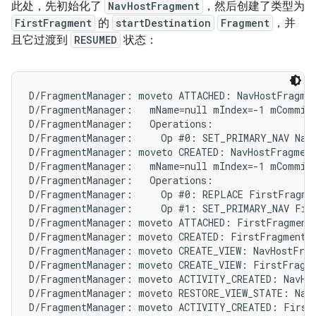
此处，先初始化了
NavHostFragment
，然后创建了类型为
FirstFragment
的
startDestination
Fragment
，并
且它过渡到
RESUMED
状态：
D/FragmentManager: moveto ATTACHED: NavHostFragmen
D/FragmentManager:   mName=null mIndex=-1 mCommitt
D/FragmentManager:   Operations:

D/FragmentManager:     Op #0: SET_PRIMARY_NAV NavH
D/FragmentManager: moveto CREATED: NavHostFragment
D/FragmentManager:   mName=null mIndex=-1 mCommitt
D/FragmentManager:   Operations:

D/FragmentManager:     Op #0: REPLACE FirstFragmen
D/FragmentManager:     Op #1: SET_PRIMARY_NAV Firs
D/FragmentManager: moveto ATTACHED: FirstFragment{
D/FragmentManager: moveto CREATED: FirstFragment{c
D/FragmentManager: moveto CREATE_VIEW: NavHostFrag
D/FragmentManager: moveto CREATE_VIEW: FirstFragme
D/FragmentManager: moveto ACTIVITY_CREATED: NavHos
D/FragmentManager: moveto RESTORE_VIEW_STATE: NavH
D/FragmentManager: moveto ACTIVITY_CREATED: FirstF