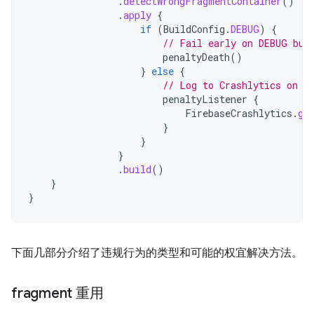
.
detectWrongFragmentContainer
()
.
apply
{
if
(
BuildConfig
.
DEBUG
)
{
// Fail early on DEBUG bui
penaltyDeath
()
}
else
{
// Log to Crashlytics on R
penaltyListener
{
FirebaseCrashlytics
.
ge
}
}
}
.
build
()
}
}
下面几部分介绍了违规行为的类型和可能的权宜解决方法。
fragment 重用