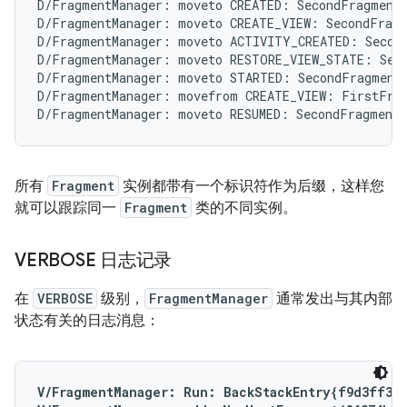
D/FragmentManager: moveto CREATED: SecondFragment{
D/FragmentManager: moveto CREATE_VIEW: SecondFragm
D/FragmentManager: moveto ACTIVITY_CREATED: Second
D/FragmentManager: moveto RESTORE_VIEW_STATE: Seco
D/FragmentManager: moveto STARTED: SecondFragment{
D/FragmentManager: movefrom CREATE_VIEW: FirstFrag
所有
Fragment
实例都带有一个标识符作为后缀，这样您
就可以跟踪同一
Fragment
类的不同实例。
VERBOSE 日志记录
在
VERBOSE
级别，
FragmentManager
通常发出与其内部
状态有关的日志消息：
V/FragmentManager: Run: BackStackEntry{f9d3ff3}
