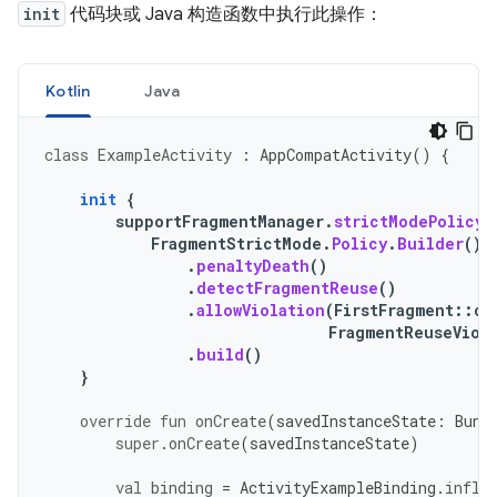
init
代码块或 Java 构造函数中执行此操作：
Kotlin
Java
class
ExampleActivity
:
AppCompatActivity
()
{
init
{
supportFragmentManager
.
strictModePolicy
FragmentStrictMode
.
Policy
.
Builder
()
.
penaltyDeath
()
.
detectFragmentReuse
()
.
allowViolation
(
FirstFragment
::
cl
FragmentReuseViol
.
build
()
}
override
fun
onCreate
(
savedInstanceState
:
Bund
super
.
onCreate
(
savedInstanceState
)
val
binding
=
ActivityExampleBinding
.
infla