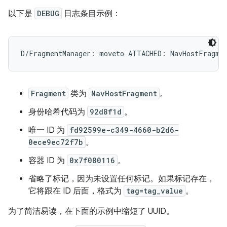
以下是
DEBUG
日志条目示例：
Fragment
类为
NavHostFragment
。
身份哈希代码为
92d8f1d
。
唯一 ID 为
fd92599e-c349-4660-b2d6-
0ece9ec72f7b
。
容器 ID 为
0x7f080116
。
省略了标记，因为未设置任何标记。如果标记存在，
它将跟在 ID 后面，格式为
tag=tag_value
。
为了简洁易读，在下面的示例中缩短了 UUID。