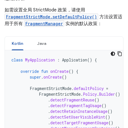
如需设置全局 StrictMode 政策，请使用
FragmentStrictMode.setDefaultPolicy()
方法设置适
用于所有
FragmentManager
实例的默认政策：
Kotlin
Java
class
MyApplication
:
Application
()
{
override
fun
onCreate
()
{
super
.
onCreate
()
FragmentStrictMode
.
defaultPolicy
=
FragmentStrictMode
.
Policy
.
Builder
()
.
detectFragmentReuse
()
.
detectFragmentTagUsage
()
.
detectRetainInstanceUsage
()
.
detectSetUserVisibleHint
()
.
detectTargetFragmentUsage
()