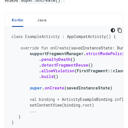
再调用
super.onCreate()
：
Kotlin
Java
class
ExampleActivity
:
AppCompatActivity
()
{
override
fun
onCreate
(
savedInstanceState
:
Bund
supportFragmentManager
.
strictModePolicy
.
penaltyDeath
()
.
detectFragmentReuse
()
.
allowViolation
(
FirstFragment
::
class
.
.
build
()
super
.
onCreate
(
savedInstanceState
)
val
binding
=
ActivityExampleBinding
.
infla
setContentView
(
binding
.
root
)
...
}
}