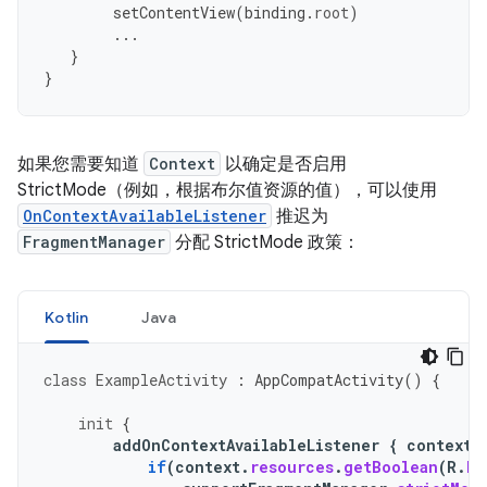
setContentView
(
binding
.
root
)
...
}
}
如果您需要知道
Context
以确定是否启用
StrictMode（例如，根据布尔值资源的值），可以使用
OnContextAvailableListener
推迟为
FragmentManager
分配 StrictMode 政策：
Kotlin
Java
class
ExampleActivity
:
AppCompatActivity
()
{
init
{
addOnContextAvailableListener
{
context
if
(
context
.
resources
.
getBoolean
(
R
.
bo