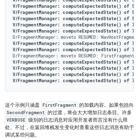
V/FragmentManager: computeExpectedState() of 5 fo
V/FragmentManager: computeExpectedState() of 5 f
V/FragmentManager: computeExpectedState() of 5 f
V/FragmentManager: computeExpectedState() of 7 f
V/FragmentManager: computeExpectedState() of 7 f
V/FragmentManager: computeExpectedState() of 7 fo
V/FragmentManager: computeExpectedState() of 7 f
V/FragmentManager: computeExpectedState() of 7 fo
V/FragmentManager: computeExpectedState() of 7 fo
V/FragmentManager: computeExpectedState() of 7 f
V/FragmentManager: computeExpectedState() of 7 f
这个示例只涵盖
FirstFragment
的加载内容。如果包括向
SecondFragment
的过渡，将会大大增加日志条目。许多
VERBOSE
级别的日志消息对应用开发者而言没有什么用
处。不过，在返回堆栈发生变化时查看这些日志消息有助于
调试某些问题。