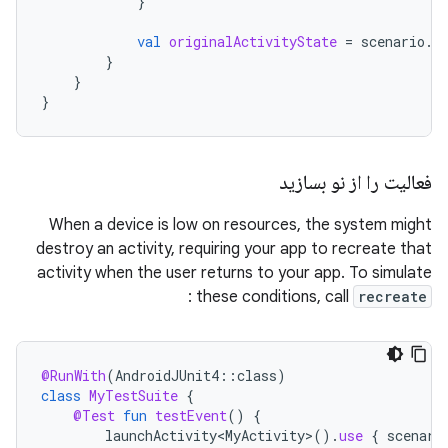
}
val
originalActivityState
=
scenario
.
s
}
}
}
فعالیت را از نو بسازید
When a device is low on resources, the system might
destroy an activity, requiring your app to recreate that
activity when the user returns to your app. To simulate
:
these conditions, call
recreate
@RunWith
(
AndroidJUnit4
::
class
)
class
MyTestSuite
{
@Test
fun
testEvent
()
{
launchActivity<MyActivity>
().
use
{
scenari