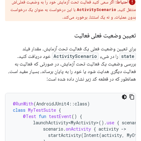
احتیاط:
اگر سعی کنید فعالیت تحت آزمایش خود را به وضعیت فعلی‌اش
منتقل کنید،
با این درخواست به عنوان یک درخواست
ActivityScenario
بدون عملیات، و نه یک استثنا، برخورد می‌کند.
تعیین وضعیت فعلی فعالیت
برای تعیین وضعیت فعلی یک فعالیت تحت آزمایش، مقدار فیلد
state
را در شیء
ActivityScenario
خود دریافت کنید.
بررسی وضعیت یک فعالیت تحت آزمایش، در صورتی که فعالیت به
فعالیت دیگری هدایت شود یا خود را به پایان برساند، بسیار مفید است،
همانطور که در قطعه کد زیر نشان داده شده است:
@RunWith
(
AndroidJUnit4
::
class
)
class
MyTestSuite
{
@Test
fun
testEvent
()
{
launchActivity<MyActivity>
().
use
{
scenari
scenario
.
onActivity
{
activity
-
startActivity
(
Intent
(
activity
,
MyOth