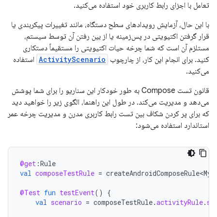
تعامل با اجزای رابط کاربری خود استفاده می‌کنید.
با این حال، آزمایش رویدادهای سطح دستگاه، مانند تغییرات پیکربندی یا
قرار گرفتن اکتیویتی در پس‌زمینه یا از بین رفتن آن توسط سیستم،
مستلزم آن است که شما چرخه حیات اکتیویتی را مستقیماً دستکاری
کنید. برای انجام این کار، از چارچوب
ActivityScenario
استفاده
می‌کنید.
قانون تست Compose به طور خودکار این سناریو را برای شما پوشش
می‌دهد و مدیریت می‌کند. در طول این راهنما، الگوی زیر را خواهید دید
که برای پر کردن شکاف بین تست رابط کاربری مدرن و مدیریت چرخه عمر
استاندارد استفاده می‌شود:
@get
:
Rule
val
composeTestRule
=
createAndroidComposeRule<MyA
@Test
fun
testEvent
()
{
val
scenario
=
composeTestRule
.
activityRule
.
sc