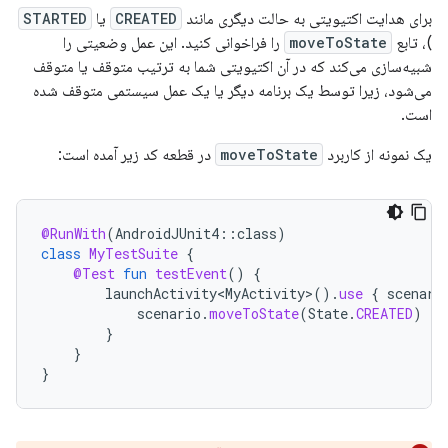
برای هدایت اکتیویتی به حالت دیگری مانند
CREATED
یا
STARTED
)، تابع
moveToState
را فراخوانی کنید. این عمل وضعیتی را
شبیه‌سازی می‌کند که در آن اکتیویتی شما به ترتیب متوقف یا متوقف
می‌شود، زیرا توسط یک برنامه دیگر یا یک عمل سیستمی متوقف شده
است.
یک نمونه از کاربرد
moveToState
در قطعه کد زیر آمده است:
@RunWith
(
AndroidJUnit4
::
class
)
class
MyTestSuite
{
@Test
fun
testEvent
()
{
launchActivity<MyActivity>
().
use
{
scenari
scenario
.
moveToState
(
State
.
CREATED
)
}
}
}