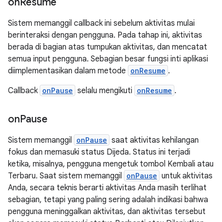
on
Resume
Sistem memanggil callback ini sebelum aktivitas mulai
berinteraksi dengan pengguna. Pada tahap ini, aktivitas
berada di bagian atas tumpukan aktivitas, dan mencatat
semua input pengguna. Sebagian besar fungsi inti aplikasi
diimplementasikan dalam metode
onResume
.
Callback
onPause
selalu mengikuti
onResume
.
on
Pause
Sistem memanggil
onPause
saat aktivitas kehilangan
fokus dan memasuki status Dijeda. Status ini terjadi
ketika, misalnya, pengguna mengetuk tombol Kembali atau
Terbaru. Saat sistem memanggil
onPause
untuk aktivitas
Anda, secara teknis berarti aktivitas Anda masih terlihat
sebagian, tetapi yang paling sering adalah indikasi bahwa
pengguna meninggalkan aktivitas, dan aktivitas tersebut