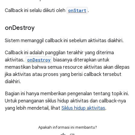
Callback ini selalu diikuti oleh
onStart
.
on
Destroy
Sistem memanggil callback ini sebelum aktivitas diakhiri.
Callback ini adalah panggilan terakhir yang diterima
aktivitas.
onDestroy
biasanya diterapkan untuk
memastikan bahwa semua resource aktivitas akan dilepas
jika aktivitas atau proses yang berisi callback tersebut
diakhiri.
Bagian ini hanya memberikan pengenalan tentang topik ini.
Untuk penanganan siklus hidup aktivitas dan callback-nya
yang lebih mendetail, lihat
Siklus hidup aktivitas
.
Apakah informasi ini membantu?