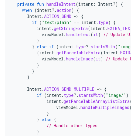
private
fun
handleIntent
(
intent
:
Intent?)
{
when
(
intent
?.
action
)
{
Intent
.
ACTION_SEND
-
>
{
if
(
"text/plain"
==
intent
.
type
)
{
intent
.
getStringExtra
(
Intent
.
EXTRA_TEXT
)
viewModel
.
handleText
(
it
)
// Update UI 
}
}
else
if
(
intent
.
type
?.
startsWith
(
"image/
(
intent
.
getParcelableExtra
(
Intent
.
EXTRA_
viewModel
.
handleImage
(
it
)
// Update UI
}
}
}
Intent
.
ACTION_SEND_MULTIPLE
-
>
{
if
(
intent
.
type
?.
startsWith
(
"image/"
)
==
intent
.
getParcelableArrayListExtra
(
I
viewModel
.
handleMultipleImages
(
i
}
}
else
{
// Handle other types
}