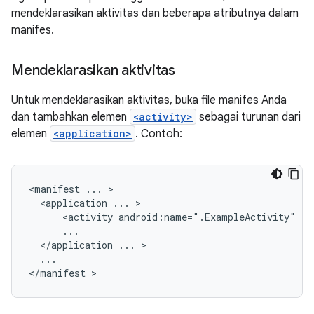
mendeklarasikan aktivitas dan beberapa atributnya dalam
manifes.
Mendeklarasikan aktivitas
Untuk mendeklarasikan aktivitas, buka file manifes Anda
dan tambahkan elemen
<activity>
sebagai turunan dari
elemen
<application>
. Contoh:
<manifest
...
<application
...
<activity
android:name=".ExampleActivity"
</application
...
...

</manifest