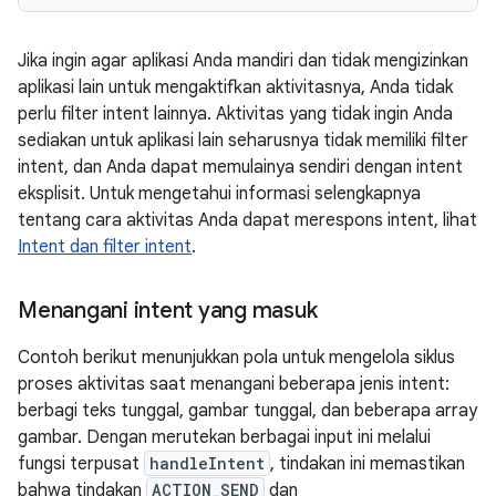
Jika ingin agar aplikasi Anda mandiri dan tidak mengizinkan
aplikasi lain untuk mengaktifkan aktivitasnya, Anda tidak
perlu filter intent lainnya. Aktivitas yang tidak ingin Anda
sediakan untuk aplikasi lain seharusnya tidak memiliki filter
intent, dan Anda dapat memulainya sendiri dengan intent
eksplisit. Untuk mengetahui informasi selengkapnya
tentang cara aktivitas Anda dapat merespons intent, lihat
Intent dan filter intent
.
Menangani intent yang masuk
Contoh berikut menunjukkan pola untuk mengelola siklus
proses aktivitas saat menangani beberapa jenis intent:
berbagi teks tunggal, gambar tunggal, dan beberapa array
gambar. Dengan merutekan berbagai input ini melalui
fungsi terpusat
handleIntent
, tindakan ini memastikan
bahwa tindakan
ACTION_SEND
dan