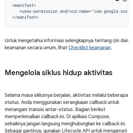
<uses-permission
android:name="com.google.socia
Untuk mengetahui informasi selengkapnya tentang izin dan
keamanan secara umum, lihat
Checklist keamanan
.
Mengelola siklus hidup aktivitas
Selama masa siklusnya berjalan, aktivitas melalui beberapa
status. Anda menggunakan serangkaian callback untuk
menangani transisi antar-status. Bagian berikut
memperkenalkan callback ini. Di aplikasi Compose,
sebaiknya jangan langsung menghubungkan ke callback ini.
Sebagai gantinya, gunakan Lifecycle API untuk mengamati