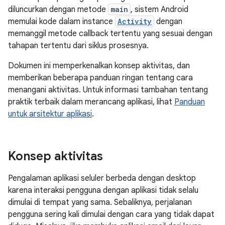
diluncurkan dengan metode
main
, sistem Android
memulai kode dalam instance
Activity
dengan
memanggil metode callback tertentu yang sesuai dengan
tahapan tertentu dari siklus prosesnya.
Dokumen ini memperkenalkan konsep aktivitas, dan
memberikan beberapa panduan ringan tentang cara
menangani aktivitas. Untuk informasi tambahan tentang
praktik terbaik dalam merancang aplikasi, lihat
Panduan
untuk arsitektur aplikasi
.
Konsep aktivitas
Pengalaman aplikasi seluler berbeda dengan desktop
karena interaksi pengguna dengan aplikasi tidak selalu
dimulai di tempat yang sama. Sebaliknya, perjalanan
pengguna sering kali dimulai dengan cara yang tidak dapat