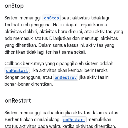
on
Stop
Sistem memanggil
onStop
saat aktivitas tidak lagi
terlihat oleh pengguna. Hal ini dapat terjadi karena
aktivitas diakhiri, aktivitas baru dimulai, atau aktivitas yang
ada memasuki status Dilanjutkan dan menutupi aktivitas
yang dihentikan. Dalam semua kasus ini, aktivitas yang
dihentikan tidak lagi terlihat sama sekali.
Callback berikutnya yang dipanggil oleh sistem adalah
onRestart
, jika aktivitas akan kembali berinteraksi
dengan pengguna, atau
onDestroy
jika aktivitas ini
benar-benar dihentikan.
on
Restart
Sistem memanggil callback ini jika aktivitas dalam status
Berhenti akan dimulai ulang.
onRestart
memulihkan
status aktivitas pada waktu ketika aktivitas dihentikan.