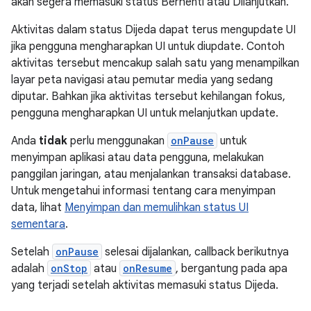
akan segera memasuki status Berhenti atau Dilanjutkan.
Aktivitas dalam status Dijeda dapat terus mengupdate UI
jika pengguna mengharapkan UI untuk diupdate. Contoh
aktivitas tersebut mencakup salah satu yang menampilkan
layar peta navigasi atau pemutar media yang sedang
diputar. Bahkan jika aktivitas tersebut kehilangan fokus,
pengguna mengharapkan UI untuk melanjutkan update.
Anda
tidak
perlu menggunakan
onPause
untuk
menyimpan aplikasi atau data pengguna, melakukan
panggilan jaringan, atau menjalankan transaksi database.
Untuk mengetahui informasi tentang cara menyimpan
data, lihat
Menyimpan dan memulihkan status UI
sementara
.
Setelah
onPause
selesai dijalankan, callback berikutnya
adalah
onStop
atau
onResume
, bergantung pada apa
yang terjadi setelah aktivitas memasuki status Dijeda.