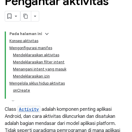
Pengantar aktivitas
Pada halaman ini
Konsep aktivitas
Mengonfigurasi manifes
Mendeklarasikan aktivitas
Mendeklarasikan filter intent
Menangani intent yang masuk
Mendeklarasikan izin
Mengelola siklus hidup aktivitas
onCreate
Class
Activity
adalah komponen penting aplikasi
Android, dan cara aktivitas diluncurkan dan disatukan
adalah bagian mendasar dari model aplikasi platform.
Tidak seperti paradigma pemrograman di mana aplikasi