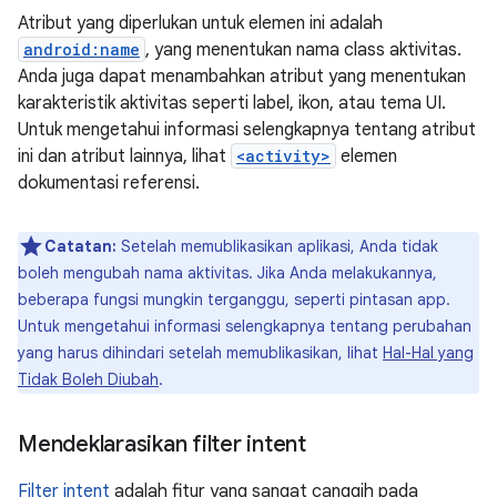
Atribut yang diperlukan untuk elemen ini adalah
android:name
, yang menentukan nama class aktivitas.
Anda juga dapat menambahkan atribut yang menentukan
karakteristik aktivitas seperti label, ikon, atau tema UI.
Untuk mengetahui informasi selengkapnya tentang atribut
ini dan atribut lainnya, lihat
<activity>
elemen
dokumentasi referensi.
Catatan:
Setelah memublikasikan aplikasi, Anda tidak
boleh mengubah nama aktivitas. Jika Anda melakukannya,
beberapa fungsi mungkin terganggu, seperti pintasan app.
Untuk mengetahui informasi selengkapnya tentang perubahan
yang harus dihindari setelah memublikasikan, lihat
Hal-Hal yang
Tidak Boleh Diubah
.
Mendeklarasikan filter intent
Filter intent
adalah fitur yang sangat canggih pada