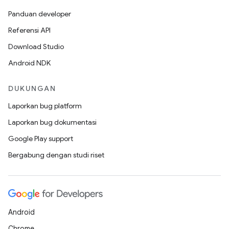
Panduan developer
Referensi API
Download Studio
Android NDK
DUKUNGAN
Laporkan bug platform
Laporkan bug dokumentasi
Google Play support
Bergabung dengan studi riset
Android
Chrome