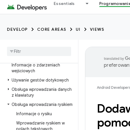
Wyświetlanie grafiki i filmów
Essentials
Programowani
Praca z animacjami i
przejściami
DEVELOP
CORE AREAS
UI
VIEWS
Dodano obsługę dotyku i
wprowadzania danych
W tym przewodniku
Informacje o zdarzeniach
preferowany
wejściowych
Używanie gestów dotykowych
Android Developer
Obsługa wprowadzania danych
z klawiatury
Dodaw
Obsługa wprowadzania rysikiem
Informacje o rysiku
pomocą
Wprowadzanie rysikiem w
polach tekstowych