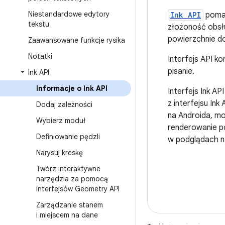
Niestandardowe edytory
Ink API
pomag
tekstu
złożoność obsł
powierzchnie d
Zaawansowane funkcje rysika
Notatki
Interfejs API k
pisanie.
Ink API
Informacje o Ink API
Interfejs Ink AP
z interfejsu In
Dodaj zależności
na Androida, mo
Wybierz moduł
renderowanie po
Definiowanie pędzli
w podglądach na
Narysuj kreskę
Twórz interaktywne
narzędzia za pomocą
interfejsów Geometry API
Zarządzanie stanem
i miejscem na dane