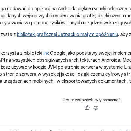
a dodawać do aplikacji na Androida piękne rysunki odręczne o 
ugi danych wejściowych i renderowania grafiki, dzięki czemu
o rysowania za pomocą rysików i innych urządzeń wskazującyc
orzysta z
biblioteki graficznej Jetpack o małym opóźnieniu
, aby 
I korzysta z biblioteki
Ink
Google jako podstawy swojej implement
k API na wszystkich obsługiwanych architekturach Androida. Mo
żesz używać w kodzie JVM po stronie serwera w systemie Linu
 stronie serwera w wysokiej jakości, dzięki czemu cyfrowy at
 urządzeniach mobilnych i w eksportowanych dokumentach, tak
Czy te wskazówki były pomocne?