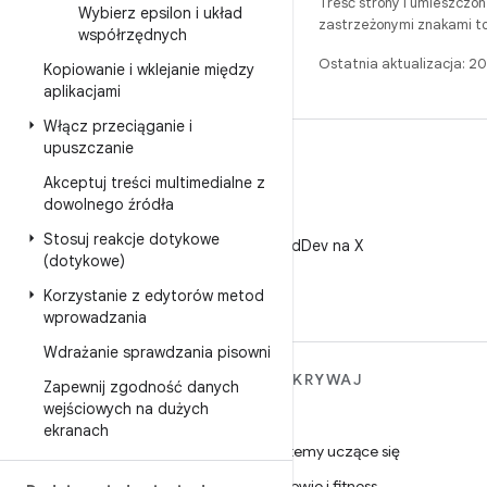
Treść strony i umieszczo
Wybierz epsilon i układ
zastrzeżonymi znakami to
współrzędnych
Ostatnia aktualizacja: 
Kopiowanie i wklejanie między
aplikacjami
Włącz przeciąganie i
upuszczanie
Akceptuj treści multimedialne z
dowolnego źródła
X
Stosuj reakcje dotykowe
Obserwuj @AndroidDev na X
(dotykowe)
Korzystanie z edytorów metod
wprowadzania
Wdrażanie sprawdzania pisowni
WIĘCEJ INFORMACJI O
ODKRYWAJ
Zapewnij zgodność danych
ANDROIDZIE
wejściowych na dużych
Gry
ekranach
Android
Systemy uczące się
Android dla firm
Zdrowie i fitness