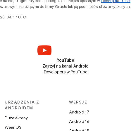
ne na niej fragmenty kodu podlegają licencjom opisanym w
Licencji na treści
warowymi należącymi do firmy Oracle lub jej podmiotów stowarzyszonych.
2026-04-17 UTC.
YouTube
Zajrzyj na kanał Android
Developers w YouTube
URZĄDZENIA Z
WERSJE
ANDROIDEM
Android 17
Duże ekrany
Android 16
Wear OS
Android 15