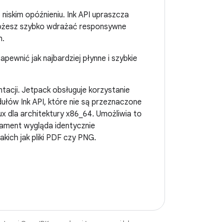
niskim opóźnieniu. Ink API upraszcza
 możesz szybko wdrażać responsywne
h.
zapewnić jak najbardziej płynne i szybkie
acji. Jetpack obsługuje korzystanie
dułów Ink API, które nie są przeznaczone
x dla architektury x86_64. Umożliwia to
rament wygląda identycznie
ich jak pliki PDF czy PNG.