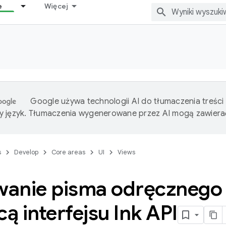
e
Więcej
Google używa technologii AI do tłumaczenia treści
 język. Tłumaczenia wygenerowane przez AI mogą zawiera
s
Develop
Core areas
UI
Views
anie pisma odręcznego d
 interfejsu Ink API