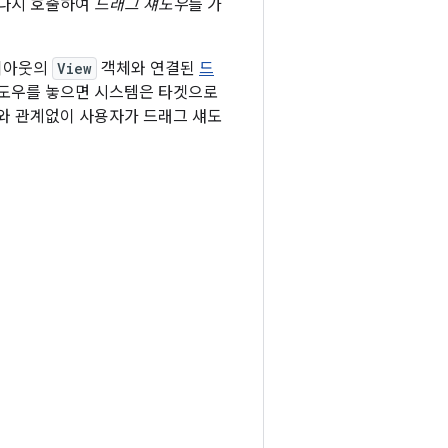
 다시 호출하여
드래그 섀도우
를 가
레이아웃의
View
객체와 연결된
드
섀도우를 놓으면 시스템은 타겟으로
지와 관계없이 사용자가 드래그 섀도