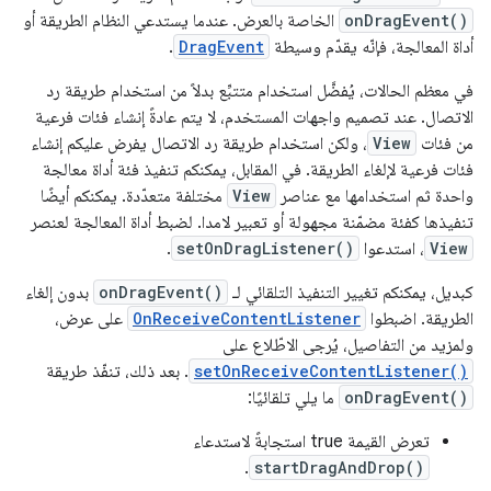
onDragEvent()
الخاصة بالعرض. عندما يستدعي النظام الطريقة أو
أداة المعالجة، فإنّه يقدّم وسيطة
DragEvent
.
في معظم الحالات، يُفضَّل استخدام متتبِّع بدلاً من استخدام طريقة رد
الاتصال. عند تصميم واجهات المستخدم، لا يتم عادةً إنشاء فئات فرعية
من فئات
View
، ولكن استخدام طريقة رد الاتصال يفرض عليكم إنشاء
فئات فرعية لإلغاء الطريقة. في المقابل، يمكنكم تنفيذ فئة أداة معالجة
واحدة ثم استخدامها مع عناصر
View
مختلفة متعدّدة. يمكنكم أيضًا
تنفيذها كفئة مضمّنة مجهولة أو تعبير لامدا. لضبط أداة المعالجة لعنصر
View
، استدعوا
setOnDragListener()
.
كبديل، يمكنكم تغيير التنفيذ التلقائي لـ
onDragEvent()
بدون إلغاء
الطريقة. اضبطوا
OnReceiveContentListener
على عرض،
ولمزيد من التفاصيل، يُرجى الاطّلاع على
setOnReceiveContentListener()
. بعد ذلك، تنفّذ طريقة
onDragEvent()
ما يلي تلقائيًا:
تعرض القيمة true استجابةً لاستدعاء
.
startDragAndDrop()