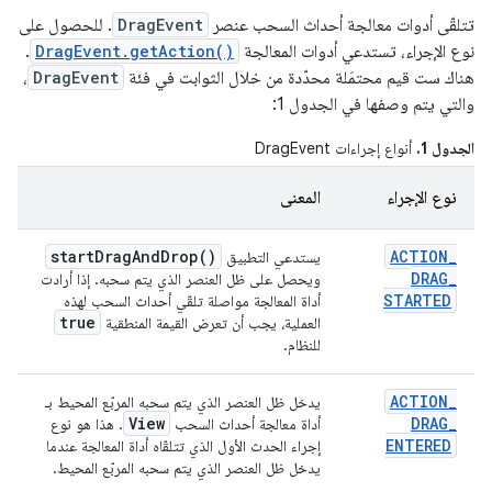
تتلقّى أدوات معالجة أحداث السحب عنصر
DragEvent
. للحصول على
نوع الإجراء، تستدعي أدوات المعالجة
DragEvent.getAction()
.
هناك ست قيم محتمَلة محدّدة من خلال الثوابت في فئة
DragEvent
،
والتي يتم وصفها في الجدول 1:
الجدول 1.
أنواع إجراءات DragEvent
نوع الإجراء
المعنى
start
Drag
And
Drop(
)
ACTION
_
يستدعي التطبيق
DRAG
_
ويحصل على ظل العنصر الذي يتم سحبه. إذا أرادت
STARTED
أداة المعالجة مواصلة تلقّي أحداث السحب لهذه
true
العملية، يجب أن تعرض القيمة المنطقية
للنظام.
ACTION
_
يدخل ظل العنصر الذي يتم سحبه المربّع المحيط بـ
View
DRAG
_
أداة معالجة أحداث السحب
. هذا هو نوع
ENTERED
إجراء الحدث الأول الذي تتلقّاه أداة المعالجة عندما
يدخل ظل العنصر الذي يتم سحبه المربّع المحيط.