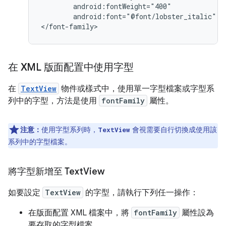
android:font="@font/lobster_italic"
/>
</font-family>
在 XML 版面配置中使用字型
在
TextView
物件或樣式中，使用單一字型檔案或字型系
列中的字型，方法是使用
fontFamily
屬性。
注意：
使用字型系列時，
會視需要自行切換成使用該
TextView
系列中的字型檔案。
將字型新增至 Text
View
如要設定
TextView
的字型，請執行下列任一操作：
在版面配置 XML 檔案中，將
fontFamily
屬性設為
要存取的字型檔案。