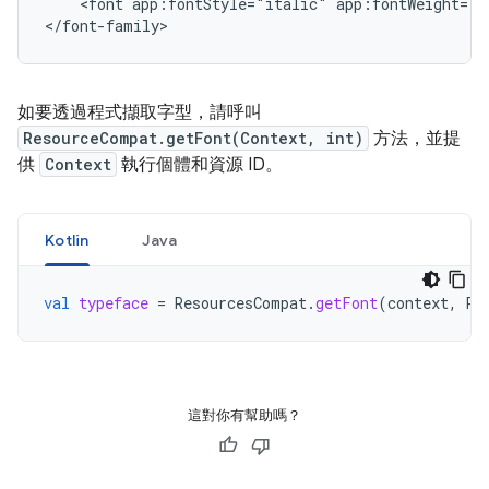
<font
app:fontStyle="italic"
app:fontWeight="4
</font-family>
如要透過程式擷取字型，請呼叫
ResourceCompat.getFont(Context, int)
方法，並提
供
Context
執行個體和資源 ID。
Kotlin
Java
val
typeface
=
ResourcesCompat
.
getFont
(
context
,
R
.
這對你有幫助嗎？