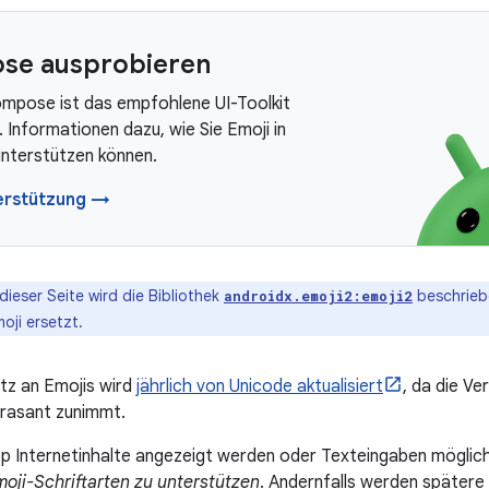
se ausprobieren
mpose ist das empfohlene UI-Toolkit
. Informationen dazu, wie Sie Emoji in
terstützen können.
erstützung →
dieser Seite wird die Bibliothek
beschriebe
androidx.emoji2:emoji2
oji ersetzt.
tz an Emojis wird
jährlich von Unicode aktualisiert
, da die Ve
 rasant zunimmt.
pp Internetinhalte angezeigt werden oder Texteingaben möglich
oji-Schriftarten zu unterstützen
. Andernfalls werden spätere