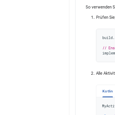
So verwenden S
Prüfen Sie
build
.
// Ens
implem
Alle Aktiv
Kotlin
MyActi