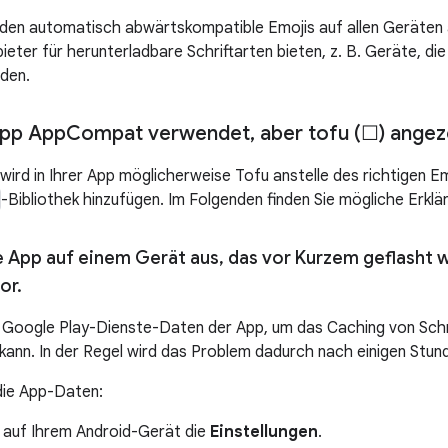
rden automatisch abwärtskompatible Emojis auf allen Geräten 
ieter für herunterladbare Schriftarten bieten, z. B. Geräte, di
den.
App App
Compat verwendet
,
aber tofu (☐) angez
n wird in Ihrer App möglicherweise Tofu anstelle des richtigen 
-Bibliothek hinzufügen. Im Folgenden finden Sie mögliche Erkl
e App auf einem Gerät aus
,
das vor Kurzem geflasht 
or
.
 Google Play-Dienste-Daten der App, um das Caching von Schri
 kann. In der Regel wird das Problem dadurch nach einigen Stu
die App-Daten:
e auf Ihrem Android-Gerät die
Einstellungen
.