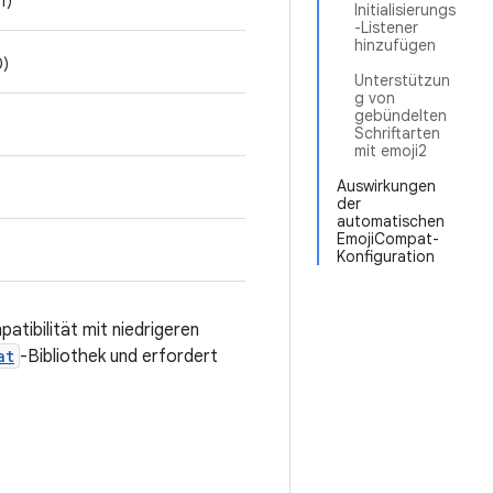
1)
Initialisierungs
-Listener
hinzufügen
0)
Unterstützun
g von
gebündelten
Schriftarten
mit emoji2
Auswirkungen
der
automatischen
EmojiCompat-
Konfiguration
atibilität mit niedrigeren
at
-Bibliothek und erfordert