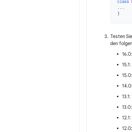
class
...
}
Testen Sie
den folgen
16.0:
15.1: 
15.0:
14.0:
13.1: 
13.0:
12.1:
12.0: