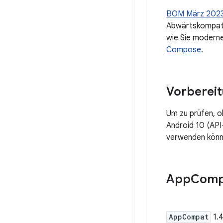
BOM März 202
Abwärtskompatibi
wie Sie moderne
Compose
.
Vorberei
Um zu prüfen, o
Android 10 (API-
verwenden könn
App
Comp
AppCompat
1.4