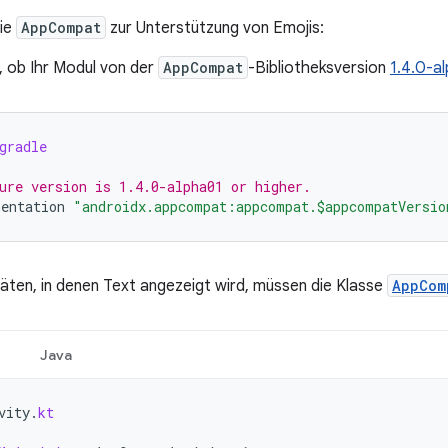
ie
AppCompat
zur Unterstützung von Emojis:
, ob Ihr Modul von der
AppCompat
-Bibliotheksversion
1.4.0-a
gradle
ure version is 1.4.0-alpha01 or higher.
entation
"androidx.appcompat:appcompat.$appcompatVersio
itäten, in denen Text angezeigt wird, müssen die Klasse
AppCom
Java
vity
.
kt