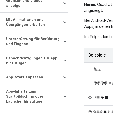
Grafiken und Videos
kleines Quadrat
anzeigen
angezeigt.
Mit Animationen und
Bei Android-Vers
Übergängen arbeiten
Apps, in denen 
Im Folgenden fi
Unterstützung für Berührung
und Eingabe
Beispiele
Benachrichtigungen zur App
hinzufügen
🫩 🪉 🇨🇶
App-Start anpassen
🐦‍🔥 🧑‍🧑‍🧒‍🧒 
App-Inhalte zum
Startbildschirm oder im
🩷 🫸🏼 🐦‍⬛
Launcher hinzufügen
🫠 🫱🏼‍🫲🏿 🫰