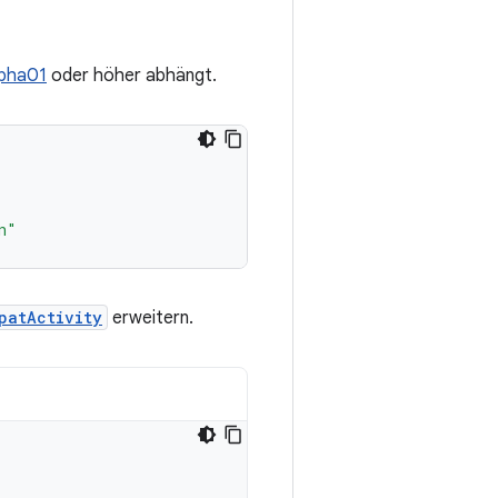
lpha01
oder höher abhängt.
n"
patActivity
erweitern.