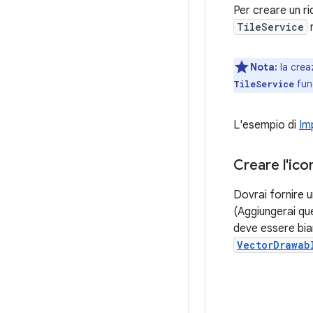
Per creare un ri
TileService
n
Nota:
la crea
fung
TileService
L'esempio di
Im
Creare l'ico
Dovrai fornire u
(Aggiungerai que
deve essere bia
VectorDrawab