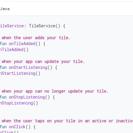
Java
ileService
:
TileService
()
{
 when the user adds your tile.
fun
onTileAdded
()
{
nTileAdded
()
 when your app can update your tile.
fun
onStartListening
()
{
nStartListening
()
 when your app can no longer update your tile.
fun
onStopListening
()
{
nStopListening
()
 when the user taps on your tile in an active or inactiv
fun
onClick
()
{
nClick
()