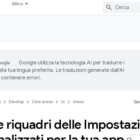
Altro
Google utilizza la tecnologia AI per tradurre i
lla tua lingua preferita. Le traduzioni generate dall'AI
contenere errori.
s
Develop
Core areas
UI
Views
Que
 riquadri delle Impostaz
alizzati per la tua app