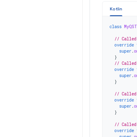
Kotlin
class
MyQST
// Called
override
super
.
o
}
// Called
override
super
.
o
}
// Called
override
super
.
o
}
// Called
override
super
.
o