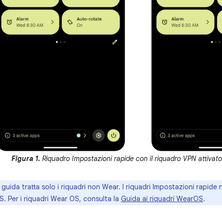
Figura 1.
Riquadro Impostazioni rapide con il riquadro VPN attivato 
guida tratta solo i riquadri non Wear. I riquadri Impostazioni rapide n
OS. Per i riquadri Wear OS, consulta la
Guida ai riquadri WearOS
.