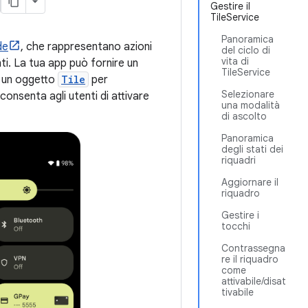
Gestire il
TileService
Panoramica
de
, che rappresentano azioni
del ciclo di
vita di
ti. La tua app può fornire un
TileService
e un oggetto
Tile
per
Selezionare
onsenta agli utenti di attivare
una modalità
di ascolto
Panoramica
degli stati dei
riquadri
Aggiornare il
riquadro
Gestire i
tocchi
Contrassegna
re il riquadro
come
attivabile/disat
tivabile