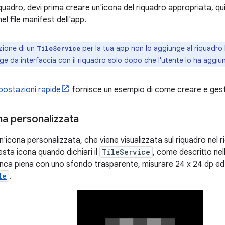
quadro, devi prima creare un'icona del riquadro appropriata, quin
el file manifest dell'app.
zione di un
per la tua app non lo aggiunge al riquadro I
TileService
e da interfaccia con il riquadro solo dopo che l'utente lo ha aggiu
postazioni rapide
fornisce un esempio di come creare e gesti
na personalizzata
n'icona personalizzata, che viene visualizzata sul riquadro nel 
sta icona quando dichiari il
TileService
, come descritto nel
nca piena con uno sfondo trasparente, misurare 24 x 24 dp ed
le
.