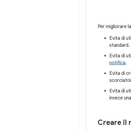
Per migliorare la
Evita di ut
standard.
Evita di ut
notifica
.
Evita di cr
scorciatoi
Evita di ut
invece una
Creare il 