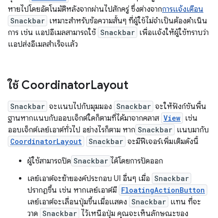
หายไปโดยอัตโนมัติหลังจากผ่านไปสักครู่ ซึ่งต่างจาก
การแจ้งเตือน
Snackbar
เหมาะสำหรับข้อความสั้นๆ ที่ผู้ใช้ไม่จำเป็นต้องดำเนิน
การ เช่น แอปอีเมลสามารถใช้
Snackbar
เพื่อแจ้งให้ผู้ใช้ทราบว่า
แอปส่งอีเมลสำเร็จแล้ว
ใช้ Coordinator
Layout
Snackbar
จะแนบไปกับมุมมอง
Snackbar
จะให้ฟังก์ชันพื้น
ฐานหากแนบกับออบเจ็กต์ใดก็ตามที่ได้มาจากคลาส
View
เช่น
ออบเจ็กต์เลย์เอาต์ทั่วไป อย่างไรก็ตาม หาก
Snackbar
แนบมากับ
CoordinatorLayout
Snackbar
จะมีฟีเจอร์เพิ่มเติมดังนี้
ผู้ใช้สามารถปิด
Snackbar
ได้โดยการปัดออก
เลย์เอาต์จะย้ายองค์ประกอบ UI อื่นๆ เมื่อ
Snackbar
ปรากฏขึ้น เช่น หากเลย์เอาต์มี
FloatingActionButton
เลย์เอาต์จะเลื่อนปุ่มขึ้นเมื่อแสดง
Snackbar
แทน ที่จะ
วาด
Snackbar
ไว้เหนือปุ่ม คุณจะเห็นลักษณะของ