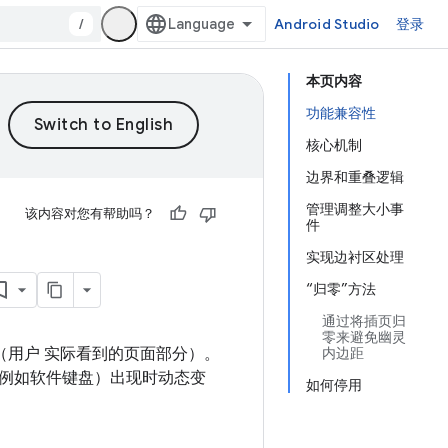
/
Android Studio
登录
本页内容
功能兼容性
核心机制
边界和重叠逻辑
管理调整大小事
该内容对您有帮助吗？
件
实现边衬区处理
“归零”方法
通过将插页归
零来避免幽灵
（用户 实际看到的页面部分）。
内边距
例如软件键盘）出现时动态变
如何停用