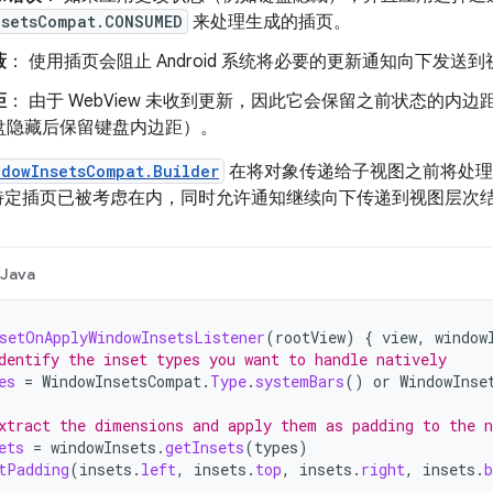
nsetsCompat.CONSUMED
来处理生成的插页。
蔽
： 使用插页会阻止 Android 系统将必要的更新通知向下发送到视
距
： 由于 WebView 未收到更新，因此它会保留之前状态的内
盘隐藏后保留键盘内边距）。
ndowInsetsCompat.Builder
在将对象传递给子视图之前将处理
 这些特定插页已被考虑在内，同时允许通知继续向下传递到视图层次
Java
setOnApplyWindowInsetsListener
(
rootView
)
{
view
,
window
dentify the inset types you want to handle natively
es
=
WindowInsetsCompat
.
Type
.
systemBars
()
or
WindowInse
xtract the dimensions and apply them as padding to the n
ets
=
windowInsets
.
getInsets
(
types
)
tPadding
(
insets
.
left
,
insets
.
top
,
insets
.
right
,
insets
.