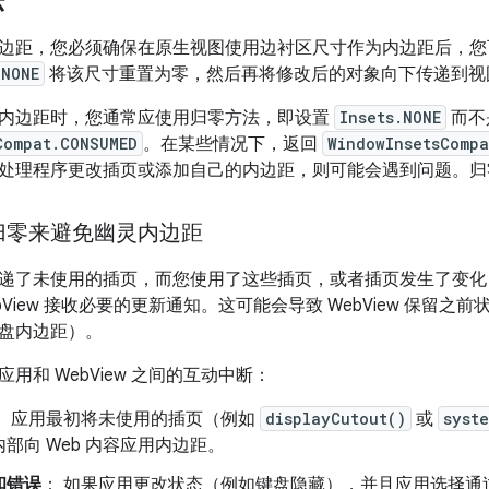
法
边距，您必须确保在原生视图使用边衬区尺寸作为内边距后，
.NONE
将该尺寸重置为零，然后再将修改后的对象向下传递到视图层
内边距时，您通常应使用归零方法，即设置
Insets.NONE
而不
Compat.CONSUMED
。在某些情况下，返回
WindowInsetsCompa
处理程序更改插页或添加自己的内边距，则可能会遇到问题。归
归零来避免幽灵内边距
递了未使用的插页，而您使用了这些插页，或者插页发生了变化
bView 接收必要的更新通知。这可能会导致 WebView 保留
盘内边距）。
用和 WebView 之间的互动中断：
： 应用最初将未使用的插页（例如
displayCutout()
或
syst
部向 Web 内容应用内边距。
和错误
： 如果应用更改状态（例如键盘隐藏），并且应用选择通