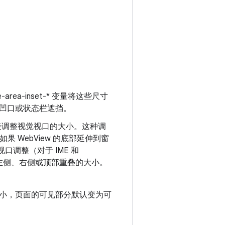
fe-area-inset-* 变量将这些尺寸
被凹口或状态栏遮挡。
 会直接调整视觉视口的大小。这种调
，如果 WebView 的底部延伸到窗
视口调整（对于 IME 和
持调整左侧、右侧或顶部重叠的大小。
小，页面的可见部分默认变为可