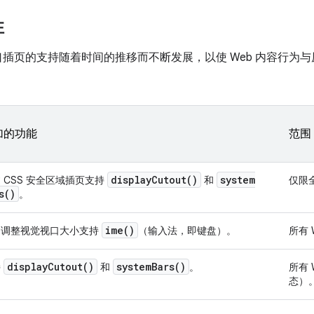
性
对窗口插页的支持随着时间的推移而不断发展，以使 Web 内容行为与原生
加的功能
范围
display
Cutout(
)
system
 CSS 安全区域插页支持
和
仅限全
s(
)
。
ime(
)
过调整视觉视口大小支持
（输入法，即键盘）。
所有 
display
Cutout(
)
system
Bars(
)
持
和
。
所有 
态）