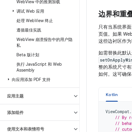
Web
View 中的推测加载
调试 Web 应用
边界和重
处理 Web
View 终止
只有当系统界面元
遵循最佳实践
页值。如果 We
Web
View 崩溃报告中的用户隐
这些边衬区作为
私
如需替换此默认
Beta 版计划
setOnApplyWi
执行 Java
Script 和 Web
整的系统尺寸有助
Assembly
如何。这可确保在
向应用添加 PDF 支持
Kotlin
应用主题
ViewCompat
.
添加组件
// By r
// beha
使用文本和表情符号
// cuto