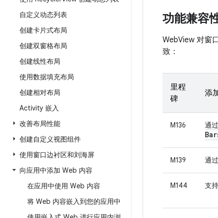
自定义动态列表
功能兼容
创建卡片式布局
WebView 
创建双窗格布局
致：
创建线性布局
使用数据填充布局
里程
创建相对布局
添
碑
Activity 嵌入
改善布局性能
M136
通过
Bar
创建自定义视图组件
使用窗口边衬区和刘海屏
M139
通
向应用中添加 Web 内容
M144
支
在应用中使用 Web 内容
将 Web 内容嵌入到您的应用中
使用嵌入式 Web 进行应用内浏