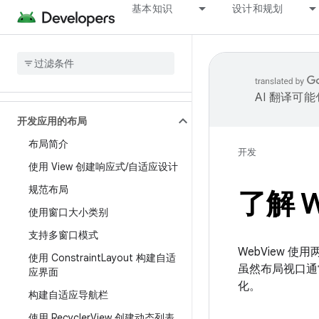
基本知识
设计和规划
AI 翻译可
开发应用的布局
布局简介
开发
使用 View 创建响应式
/
自适应设计
规范布局
了解 W
使用窗口大小类别
支持多窗口模式
WebView 
使用 Constraint
Layout 构建自适
虽然布局视口通
应界面
化。
构建自适应导航栏
使用 Recycler
View 创建动态列表