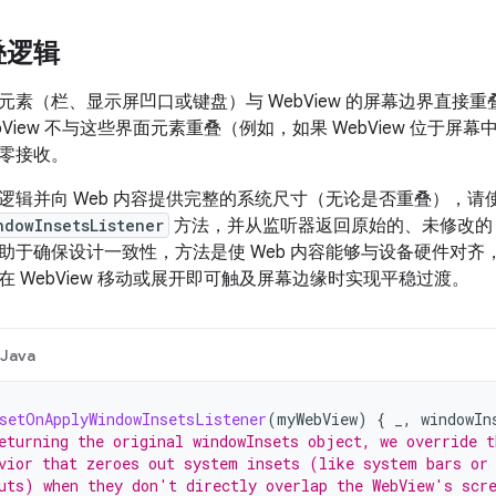
叠逻辑
素（栏、显示屏凹口或键盘）与 WebView 的屏幕边界直接重叠
bView 不与这些界面元素重叠（例如，如果 WebView 位于
零接收。
逻辑并向 Web 内容提供完整的系统尺寸（无论是否重叠），请
ndowInsetsListener
方法，并从监听器返回原始的、未修改
于确保设计一致性，方法是使 Web 内容能够与设备硬件对齐，而无
 WebView 移动或展开即可触及屏幕边缘时实现平稳过渡。
Java
setOnApplyWindowInsetsListener
(
myWebView
)
{
_
,
windowIn
eturning the original windowInsets object, we override t
vior that zeroes out system insets (like system bars or
uts) when they don't directly overlap the WebView's scr