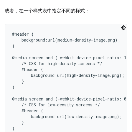
或者，在一个样式表中指定不同的样式：
#header {

    background:url(medium-density-image.png);

}

@media screen and (-webkit-device-pixel-ratio: 1.5)
    /* CSS for high-density screens */

    #header {

        background:url(high-density-image.png);

    }

}

@media screen and (-webkit-device-pixel-ratio: 0.75
    /* CSS for low-density screens */

    #header {

        background:url(low-density-image.png);

    }
